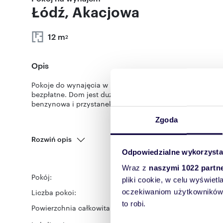
Łódź, Akacjowa
12 m
2
Opis
Pokoje do wynajęcia w Rosanowie, 15 km od Łodzi. Jeden
bezpłatne. Dom jest duży, trzypiętrowy, z dwiema kuchni
benzynowa i przystanek autobusowy znajdują się w odległ
Zgoda
Rozwiń opis
Odpowiedzialne wykorzysta
Wraz z
naszymi 1022 partn
Pokój:
na wynajem
pliki cookie, w celu wyświet
Liczba pokoi:
oczekiwaniom użytkowników i
2
to robi.
Powierzchnia całkowita:
12 m
2