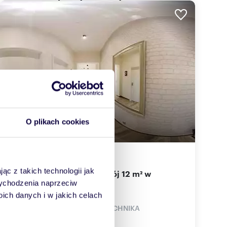
O plikach cookies
10
m
6
2
ąc z takich technologii jak
Polecam nowoczesny pokój 12 m² w
centrum Łodzi
 wychodzenia naprzeciw
630 zł
/mc
ch danych i w jakich celach
pokój Łódź, Śródmieście, PRÓCHNIKA