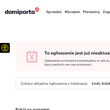
Sprzedaż
Wynajem
Pierwotny
Zag
Otwórz pasek narzędzi
To ogłoszenie jest już nieaktua
Ogłoszenia archiwalne prezentujemy w celu b
bazy średnich cen nieruchomości.
Zobacz aktualne ogłoszenia z lokalizacji:
Łódź, łódz
Pokój na wynajem