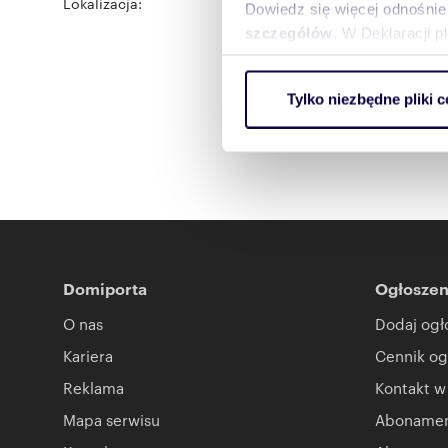
Lokalizacja:
województwo:
łódzkie
po
Dowiedz się więcej odnośnie
Akacjowa
szczegółów
. W Deklaracji 
Wykorzystujemy pliki cookie 
Tylko niezbędne pliki c
ruch w naszej witrynie. Inf
reklamowym i analitycznym. 
uzyskanymi podczas korzysta
Domiporta
Ogłoszen
O nas
Dodaj ogł
Kariera
Cennik og
Reklama
Kontakt w
Mapa serwisu
Abonament