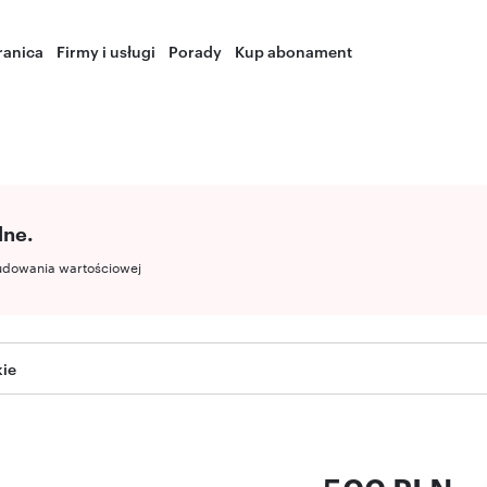
ranica
Firmy i usługi
Porady
Kup abonament
lne.
udowania wartościowej
kie