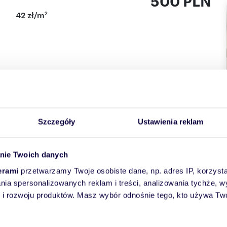
500 PLN
2
42 zł/m
 pokój pomieści 5 osób. Cena za łóżko to 500 zł. Media
ami i trzema łazienkami. Sklep spożywczy, apteka, stacja
ości 10 minut. W pobliżu czyste powietrze i las.
Szczegóły
Ustawienia reklam
nie Twoich danych
erami
przetwarzamy Twoje osobiste dane, np. adres IP, korzystaj
lania spersonalizowanych reklam i treści, analizowania tychże,
 rozwoju produktów. Masz wybór odnośnie tego, kto używa Twoi