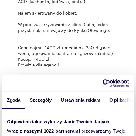
AGD (kuchenka, lodówka, pralka).
Najem skierowany do kobiet.
W pobliżu skrzyżowanie z ulicą Dietla, jeden
przystanek tramwajowy do Rynku Głównego.
Cena najmu: 1400 zł + media ok. 250 zł (prąd,
woda, ogrzewanie centralne - gazowe, śmieci)
Kaucja: 1400 zł
Prowizja dla agencji.
Osoby zainteresowane prosimy o kontakt z
biurem pośrednictwa Locart (nr licencji: 12890)
pod nr tel. 603 770 845.
Ogłoszenie nie stanowi oferty handlowej w
Zgoda
Szczegóły
Ustawienia reklam
O plikach c
rozumieniu art. 66 § 1 kodeksu cywilnego oraz
innych właściwych przepisów prawnych.
Odpowiedzialne wykorzystanie Twoich danych
Wraz z
naszymi 1022 partnerami
przetwarzamy Twoje
Rozwiń opis