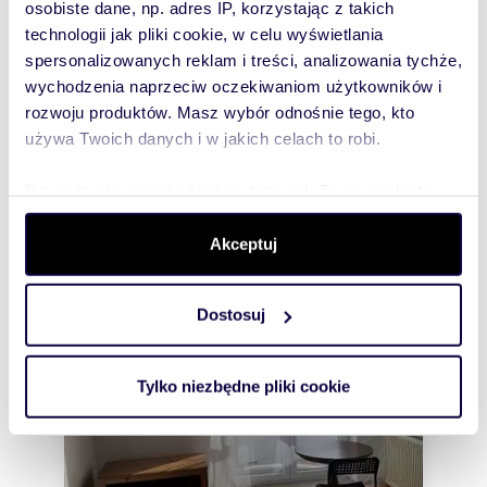
osobiste dane, np. adres IP, korzystając z takich
technologii jak pliki cookie, w celu wyświetlania
Pokój:
na wynajem
spersonalizowanych reklam i treści, analizowania tychże,
Liczba
2
wychodzenia naprzeciw oczekiwaniom użytkowników i
pokoi:
rozwoju produktów. Masz wybór odnośnie tego, kto
Powierzchni
20 m
2
a całkowita:
używa Twoich danych i w jakich celach to robi.
Lokalizacja:
województwo:
małopolskie
powiat:
Kraków
gmina:
Kraków
Dowiedz się więcej odnośnie tego, jak Twoje osobiste
miejscowość:
Kraków
dzielnica:
dane są przetwarzane oraz ustaw własne preferencje w
Śródmieście
ulica:
Starowiślna
sekcji szczegółów
. W Deklaracji plików cookie możesz
Akceptuj
Podobne oferty w tej lokalizacji
zmienić lub wycofać swoją zgodę w dowolnej chwili.
WYRÓŻNIONE
Dostosuj
Wykorzystujemy pliki cookie do spersonalizowania treści
i reklam, aby oferować funkcje społecznościowe i
analizować ruch w naszej witrynie. Informacje o tym, jak
Tylko niezbędne pliki cookie
korzystasz z naszej witryny, udostępniamy partnerom
społecznościowym, reklamowym i analitycznym.
Partnerzy mogą połączyć te informacje z innymi danymi
otrzymanymi od Ciebie lub uzyskanymi podczas