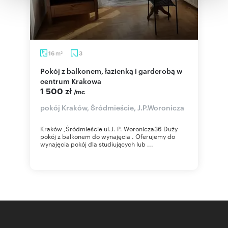
korzystania z ich usług.
m
16
3
2
Pokój z balkonem, łazienką i garderobą w
centrum Krakowa
1 500 zł
/mc
pokój Kraków, Śródmieście, J.P.Woronicza
Kraków ,Śródmieście ul.J. P. Woronicza36 Duży
pokój z balkonem do wynajęcia . Oferujemy do
wynajęcia pokój dla studiujących lub ...