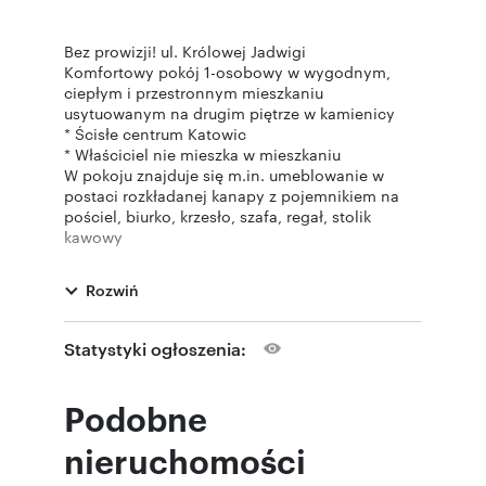
Bez prowizji! ul. Królowej Jadwigi
Komfortowy pokój 1-osobowy w wygodnym,
ciepłym i przestronnym mieszkaniu
usytuowanym na drugim piętrze w kamienicy
* Ścisłe centrum Katowic
* Właściciel nie mieszka w mieszkaniu
W pokoju znajduje się m.in. umeblowanie w
postaci rozkładanej kanapy z pojemnikiem na
pościel, biurko, krzesło, szafa, regał, stolik
kawowy
* Mieszkanie wyposażone jest w mikrofalówkę,
pralkę, piekarnik, dwie lodówki, oraz talerze,
Rozwiń
sztućce, garnki itp
* W czynszu, prócz kosztów zamieszkania,
zawarty jest Internet . Ogrzewanie gazowe.
Statystyki ogłoszenia:
Media płatne dodatkowo według rzeczywistego
zużycia
* Pobieramy kaucję 1000zł. Od studentów
Podobne
oczekujemy poręczenia umowy przez rodziców
W mieszkaniu jest 7 pokoi (sześć
nieruchomości
jednoosobowych, jeden dwuosobowy)
AGENT PROWADZĄCY - PRZEMYSŁAW WIGŁASZ