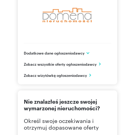
Dodatkowe dane ogłoszeniodawcy
ul. Wolności 56 lok. 3
Zobacz wszystkie oferty ogłoszeniodawcy
Chorzów
śląskie
PL
Zobacz wizytówkę ogłoszeniodawcy
506 14
Pokaż telefon
Nie znalazłeś jeszcze swojej
32 241
Pokaż telefon
wymarzonej nieruchomości?
Określ swoje oczekiwania i
otrzymuj dopasowane oferty