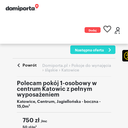
Dodaj
ogłoszenie
Następna oferta
Powrót
›
Domiporta.pl
Pokoje do wynajęcia
›
›
śląskie
Katowice
Polecam pokój 1-osobowy w
centrum Katowic z pełnym
wyposażeniem
Katowice
,
Centrum
,
Jagiellońska - boczna
-
15,0m
2
750
zł
/mc
50 zł/m
2