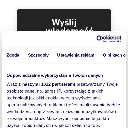
Wyślij
wiadomość
To najlepszy
sposób, aby
Zgoda
Szczegóły
Ustawienia reklam
O plikach c
właściciel
oferty
szybko się z
Odpowiedzialne wykorzystanie Twoich danych
Tobą
Wraz z
naszymi 1022 partnerami
przetwarzamy Twoje
skontaktował!
osobiste dane, np. adres IP, korzystając z takich
technologii jak pliki cookie, w celu wyświetlania
spersonalizowanych reklam i treści, analizowania tychże,
wychodzenia naprzeciw oczekiwaniom użytkowników i
rozwoju produktów. Masz wybór odnośnie tego, kto
używa Twoich danych i w jakich celach to robi.