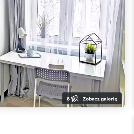
8
Zobacz galerię