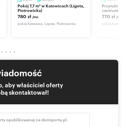
Pokój 7,7 m² w Katowicach (Ligota,
Przytulny pokój 1-osobowy w
Piotrowicka)
centrum Kat
780 zł
770 zł
/mc
/mc
pokój Katowice, Ligota, Piotrowicka
pokój Katowice
wiadomość
, aby właściciel oferty
Tobą skontaktował!