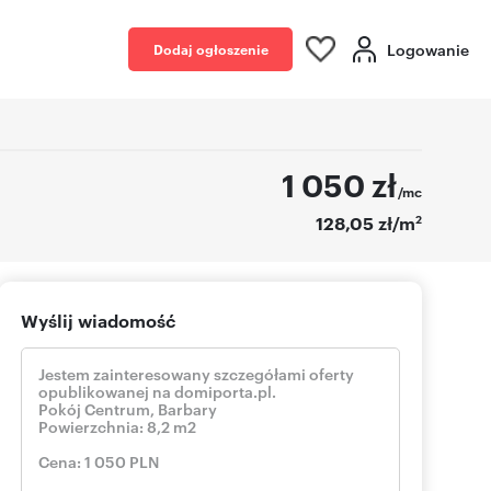
Logowanie
Dodaj ogłoszenie
1 050
zł
/mc
2
128,05 zł/m
Wyślij wiadomość