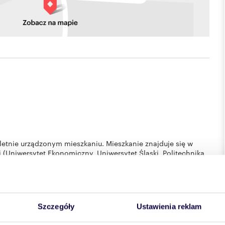
tnie urządzonym mieszkaniu. Mieszkanie znajduje się w
i (Uniwersytet Ekonomiczny, Uniwersytet Śląski, Politechnika
ca parkingowe, sklepy
eczywistego zużycia
sobowych
Szczegóły
Ustawienia reklam
pokaż telefon
AW WIGŁASZ TEL.
. Sprawdź nasze
501
rzedaży/wynajmu na WWW.AGENCJA-DOMENA.PL telefon