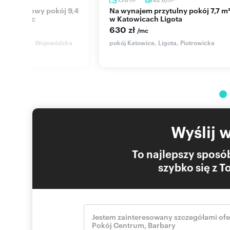
Na wynajem przytulny pokój 7,7 m²
um Katowic
w Katowicach Ligota
630 zł
/mc
e, Centrum, Wojewódzka
pokój Katowice, Ligota, Piotrowicka
Wyślij 
To najlepszy sposób
szybko się z 