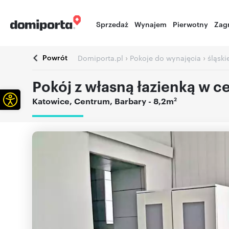
Sprzedaż
Wynajem
Pierwotny
Zag
Powrót
›
›
Domiporta.pl
Pokoje do wynajęcia
śląski
Pokój z własną łazienką w c
Otwórz pasek narzędzi
2
Katowice
,
Centrum
,
Barbary
- 8,2m