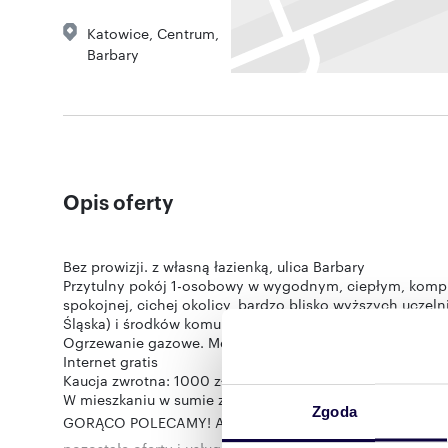
Katowice
,
Centrum
,
Barbary
Opis oferty
Bez prowizji. z własną łazienką, ulica Barbary
Przytulny pokój 1-osobowy w wygodnym, ciepłym, komple
spokojnej, cichej okolicy, bardzo blisko wyższych uczeln
Śląska) i środków komunikacji miejskiej. Dostępne miejs
Ogrzewanie gazowe. Media płatne dodatkowo według rz
Internet gratis
Kaucja zwrotna: 1000 zł
W mieszkaniu w sumie znajduje się sześć pokoi jednoo
Zgoda
GORĄCO POLECAMY! AGENT PROWADZĄCY - PRZEMYSŁ
pozostałe oferty i usługi lub zgłoś własną ofertę sp