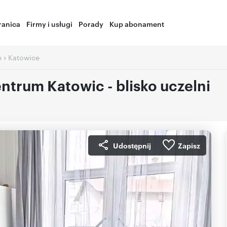
ranica
Firmy i usługi
Porady
Kup abonament
›
e
Katowice
entrum Katowic - blisko uczelni
Udostępnij
Zapisz