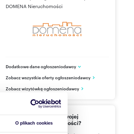
DOMENA Nieruchomości
Dodatkowe dane ogłoszeniodawcy
ul. Wolności 56 lok. 3
Zobacz wszystkie oferty ogłoszeniodawcy
Chorzów
śląskie
PL
Zobacz wizytówkę ogłoszeniodawcy
506 14
Pokaż telefon
Nie znalazłeś jeszcze swojej
32 241
Pokaż telefon
wymarzonej nieruchomości?
O plikach cookies