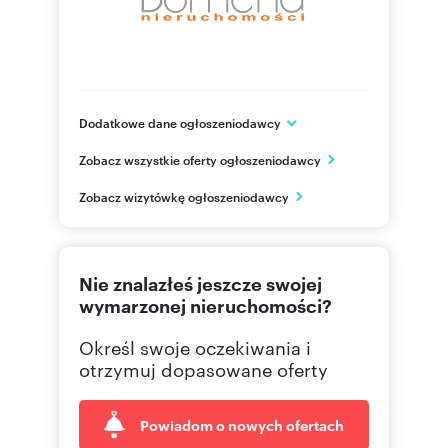
Dodatkowe dane ogłoszeniodawcy
ul. Wolności 56 lok. 3
Zobacz wszystkie oferty ogłoszeniodawcy
Chorzów
śląskie
PL
Zobacz wizytówkę ogłoszeniodawcy
506 14
Pokaż telefon
Nie znalazłeś jeszcze swojej
32 241
Pokaż telefon
wymarzonej nieruchomości?
Określ swoje oczekiwania i
otrzymuj dopasowane oferty
Powiadom o nowych ofertach