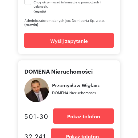
Chcę otrzymywać informacje o promocjach i
usługach.
(rozwiń)
Administratorem danych jest Domiporta Sp. z o.o.
(rozwiń)
Wyślij zapytanie
DOMENA Nieruchomości
Przemysław
Wigłasz
DOMENA Nieruchomości
501-30
Pokaż telefon
32 241
Pokaż telefon