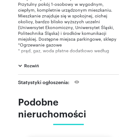
Przytulny pokój 1-osobowy w wygodnym,
ciepłym, kompletnie urządzonym mieszkaniu.
Mieszkanie znajduje się w spokojnej, cichej
okolicy, bardzo blisko wyższych uczelni
(Uniwersytet Ekonomiczny, Uniwersytet Śląski,
Politechnika Śląska) i środków komunikacji
miejskiej. Dostępne miejsca parkingowe, sklepy
*Ogrzewanie gazowe
* prąd, gaz, woda płatne dodatkowo według
rzeczywistego zużycia,
wywóz śmieci 35,20zł./m-c
Rozwiń
* Internet gratis
* Kaucja zwrotna: 1000 zł
* w mieszkaniu znajduje się sześć pokoi
Statystyki ogłoszenia:
jednoosobowych (jeden z pokoi ma własną
łazienkę)
GORĄCO POLECAMY! AGENT PROWADZĄCY -
Podobne
PRZEMYSŁAW WIGŁASZ TEL.
nieruchomości
pokaż telefon
. Sprawdź nasze
501
pozostałe oferty i usługi lub zgłoś własną ofertę
sprzedaży/wynajmu na WWW.AGENCJA-
pokaż telefon
DOMENA.PL telefon
;
0 50