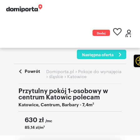
Dodaj
ogłoszenie
Następna oferta
Powrót
›
Domiporta.pl
Pokoje do wynajęcia
›
›
śląskie
Katowice
Przytulny pokój 1-osobowy w
centrum Katowic polecam
Katowice
,
Centrum
,
Barbary
- 7,4m
2
630
zł
/mc
85,14 zł/m
2