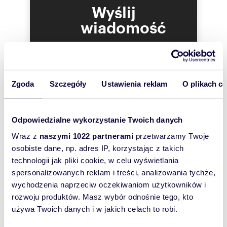
Wyślij
wiadomość
To najlepszy
sposób, aby
właściciel
Zgoda
Szczegóły
Ustawienia reklam
O plikach c
oferty
szybko się z
Tobą
Odpowiedzialne wykorzystanie Twoich danych
skontaktował!
Wraz z
naszymi 1022 partnerami
przetwarzamy Twoje
osobiste dane, np. adres IP, korzystając z takich
technologii jak pliki cookie, w celu wyświetlania
spersonalizowanych reklam i treści, analizowania tychże,
wychodzenia naprzeciw oczekiwaniom użytkowników i
rozwoju produktów. Masz wybór odnośnie tego, kto
używa Twoich danych i w jakich celach to robi.