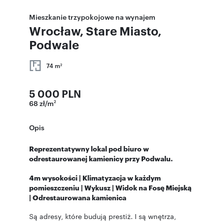
Mieszkanie trzypokojowe na wynajem
Wrocław, Stare Miasto,
Podwale
74 m
2
5 000 PLN
68 zł/m
2
Opis
Reprezentatywny lokal pod biuro w
odrestaurowanej kamienicy przy Podwalu.
4m wysokości | Klimatyzacja w każdym
pomieszczeniu | Wykusz | Widok na Fosę Miejską
| Odrestaurowana kamienica
Są adresy, które budują prestiż. I są wnętrza,