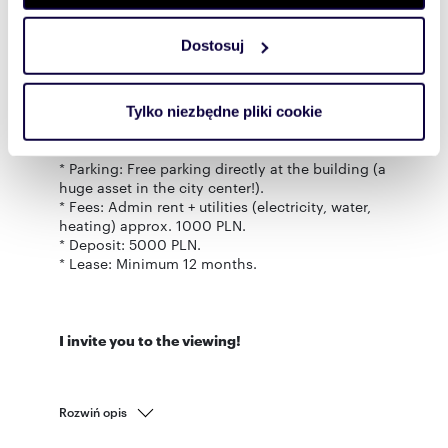
zmienić lub wycofać swoją zgodę w dowolnej chwili.
of Music (NFM), the Opera, and the Market
Square (a few minutes' walk).
Dostosuj
Wykorzystujemy pliki cookie do spersonalizowania treści
* Recreation: Direct access to the park right
outside the building.
i reklam, aby oferować funkcje społecznościowe i
analizować ruch w naszej witrynie. Informacje o tym, jak
Tylko niezbędne pliki cookie
korzystasz z naszej witryny, udostępniamy partnerom
ADDITIONAL INFORMATION:
społecznościowym, reklamowym i analitycznym.
* Parking: Free parking directly at the building (a
Partnerzy mogą połączyć te informacje z innymi danymi
huge asset in the city center!).
otrzymanymi od Ciebie lub uzyskanymi podczas
* Fees: Admin rent + utilities (electricity, water,
korzystania z ich usług.
heating) approx. 1000 PLN.
* Deposit: 5000 PLN.
* Lease: Minimum 12 months.
I invite you to the viewing!
Rozwiń opis