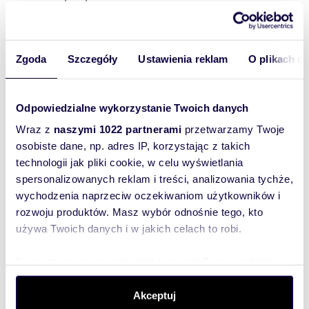
wooden doors.
* Comfort: Modern air conditioning installed in
every room.
* Heating: Reliable city heating system.
Zgoda
Szczegóły
Ustawienia reklam
O plikach c
THE BUILDING:
Odpowiedzialne wykorzystanie Twoich danych
Located in a neo-renaissance tenement house
with a facade renovated in 2020. The building is
Wraz z
naszymi 1022 partnerami
przetwarzamy Twoje
being modernized successively—the housing
osobiste dane, np. adres IP, korzystając z takich
community plans a comprehensive renovation
of the staircase in the near future, further
technologii jak pliki cookie, w celu wyświetlania
increasing the property's standard.
spersonalizowanych reklam i treści, analizowania tychże,
wychodzenia naprzeciw oczekiwaniom użytkowników i
rozwoju produktów. Masz wybór odnośnie tego, kto
LOCATION:
używa Twoich danych i w jakich celach to robi.
Podwale St.—one of Wrocław's most prestigious
streets.
Dowiedz się więcej odnośnie tego, jak Twoje osobiste
dane są przetwarzane oraz ustaw własne preferencje w
* View: Windows overlook the green Old Town
Promenade and the picturesque City Moat.
sekcji szczegółów
. W Deklaracji plików cookie możesz
Akceptuj
* Surroundings: Proximity to the National Forum