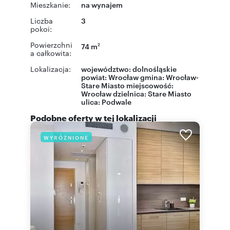
Mieszkanie:
na wynajem
Liczba
3
pokoi:
Powierzchni
74 m
2
a całkowita:
Lokalizacja:
województwo:
dolnośląskie
powiat:
Wrocław
gmina:
Wrocław-
Stare Miasto
miejscowość:
Wrocław
dzielnica:
Stare Miasto
ulica:
Podwale
Podobne oferty w tej lokalizacji
WYRÓŻNIONE