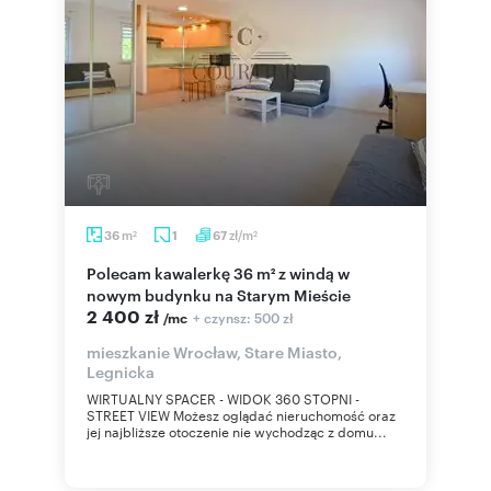
m
zł/m
36
1
67
2
2
Polecam kawalerkę 36 m² z windą w
nowym budynku na Starym Mieście
2 400 zł
+ czynsz: 500 zł
/mc
mieszkanie Wrocław, Stare Miasto,
Legnicka
WIRTUALNY SPACER - WIDOK 360 STOPNI -
STREET VIEW Możesz oglądać nieruchomość oraz
jej najbliższe otoczenie nie wychodząc z domu...