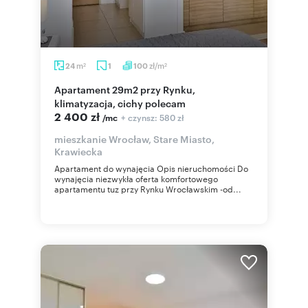
m
zł/m
24
1
100
2
2
Apartament 29m2 przy Rynku,
klimatyzacja, cichy polecam
2 400 zł
+ czynsz: 580 zł
/mc
mieszkanie Wrocław, Stare Miasto,
Krawiecka
Apartament do wynajęcia Opis nieruchomości Do
wynajęcia niezwykła oferta komfortowego
apartamentu tuz przy Rynku Wrocławskim -od...