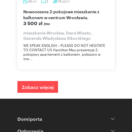
m
zł/m
45
2
78
2
2
Nowoczesne 2-pokojowe mieszkanie z
balkonem w centrum Wrocławia.
3 500 zł
/mc
mieszkanie Wrocław, Stare Miasto,
Generała Władysława Sikorskiego
WE SPEAK ENGLISH – PLEASE DO NOT HESITATE
TO CONTACT US Hamilton May prezentuje 2-
pokojowy apartament z balkonem, położony w
inw...
Zobacz więcej
Domiporta
Ogłoszenia