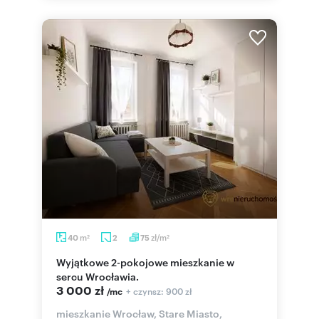
m
zł/m
40
2
75
2
2
Wyjątkowe 2-pokojowe mieszkanie w
sercu Wrocławia.
3 000 zł
+ czynsz: 900 zł
/mc
mieszkanie Wrocław, Stare Miasto,