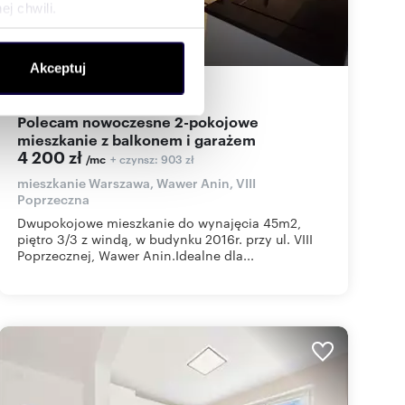
j chwili.
ołecznościowe i analizować
Akceptuj
artnerom społecznościowym,
45
m
2
93
zł/m
2
2
anymi od Ciebie lub
Polecam nowoczesne 2-pokojowe
mieszkanie z balkonem i garażem
4 200 zł
+ czynsz: 903 zł
/mc
mieszkanie Warszawa, Wawer Anin, VIII
Poprzeczna
Dwupokojowe mieszkanie do wynajęcia 45m2,
piętro 3/3 z windą, w budynku 2016r. przy ul. VIII
Poprzecznej, Wawer Anin.Idealne dla...