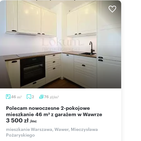
46
m
2
76
zł/m
2
2
Polecam nowoczesne 2-pokojowe
mieszkanie 46 m² z garażem w Wawrze
3 500 zł
/mc
mieszkanie Warszawa, Wawer, Mieczysława
Pożaryskiego