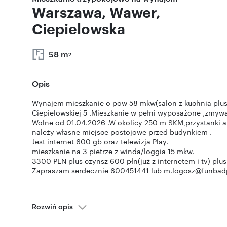
Warszawa, Wawer,
Ciepielowska
58 m
2
Opis
Wynajem mieszkanie o pow 58 mkw(salon z kuchnia plus s
Ciepielowskiej 5 .Mieszkanie w pełni wyposażone ,zmywa
Wolne od 01.04.2026 .W okolicy 250 m SKM,przystanki a
należy własne miejsce postojowe przed budynkiem .
Jest internet 600 gb oraz telewizja Play.
mieszkanie na 3 pietrze z winda/loggia 15 mkw.
3300 PLN plus czynsz 600 płn(już z internetem i tv) plus
Zapraszam serdecznie 600451441 lub m.logosz@funbad
Rozwiń opis