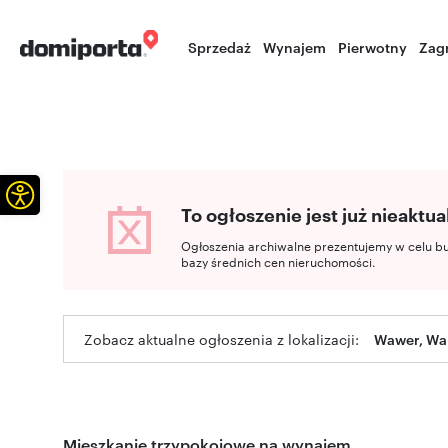
Sprzedaż
Wynajem
Pierwotny
Zag
Otwórz pasek narzędzi
To ogłoszenie jest już nieaktua
Ogłoszenia archiwalne prezentujemy w celu b
bazy średnich cen nieruchomości.
Zobacz aktualne ogłoszenia z lokalizacji:
Wawer, Wa
Mieszkanie trzypokojowe na wynajem