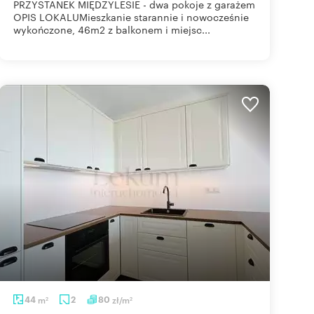
PRZYSTANEK MIĘDZYLESIE - dwa pokoje z garażem
OPIS LOKALUMieszkanie starannie i nowocześnie
wykończone, 46m2 z balkonem i miejsc...
44
m
2
80
zł/m
2
2