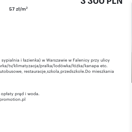
3 300 PLN
2
57 zł/m
ypialnia i łazienka) w Warszawie w Falenicy przy ulicy
rka/tv/klimatyzacja/pralka/lodówka/łóżka/kanapa etc.
utobusowe, restauracje,szkola,przedszkole.Do mieszkania
 opłaty prąd i woda.
promotion.pl