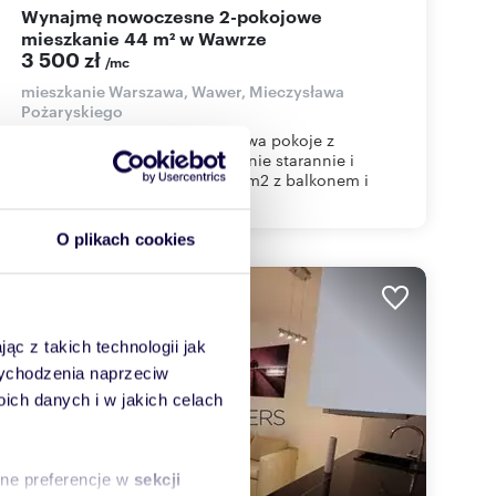
Wynajmę nowoczesne 2-pokojowe
mieszkanie 44 m² w Wawrze
3 500 zł
/mc
mieszkanie Warszawa, Wawer, Mieczysława
Pożaryskiego
PRZYSTANEK MIĘDZYLESIE - dwa pokoje z
garażemOPIS LOKALUMieszkanie starannie i
nowocześnie wykończone, 46m2 z balkonem i
miejsce...
O plikach cookies
ąc z takich technologii jak
 wychodzenia naprzeciw
ch danych i w jakich celach
sne preferencje w
sekcji