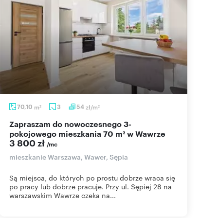
70,10
m
3
54
zł/m
2
2
Zapraszam do nowoczesnego 3-
pokojowego mieszkania 70 m² w Wawrze
3 800 zł
/mc
mieszkanie Warszawa, Wawer, Sępia
Są miejsca, do których po prostu dobrze wraca się
po pracy lub dobrze pracuje. Przy ul. Sępiej 28 na
warszawskim Wawrze czeka na...