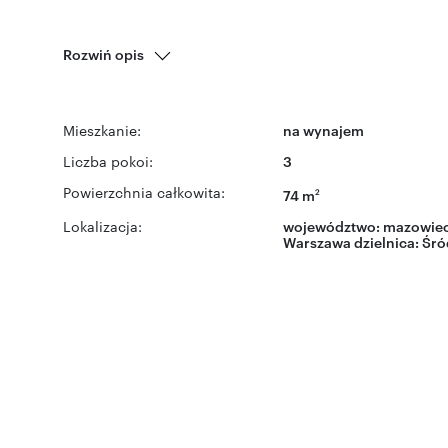
Rozwiń opis
Mieszkanie:
na wynajem
Liczba pokoi:
3
Powierzchnia całkowita:
74 m
2
Lokalizacja:
województwo:
mazowiec
Warszawa
dzielnica:
Śró