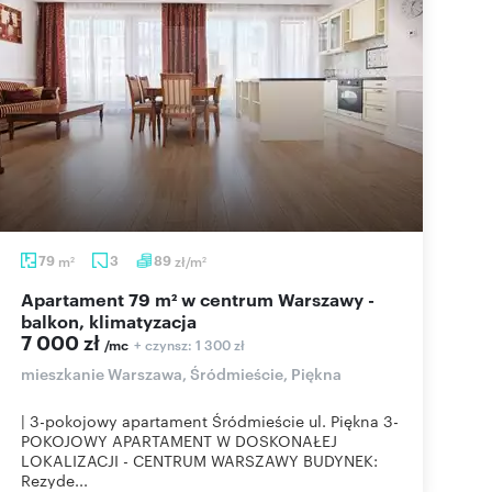
79
m
3
89
zł/m
2
2
Apartament 79 m² w centrum Warszawy -
balkon, klimatyzacja
7 000 zł
+ czynsz: 1 300 zł
/mc
mieszkanie Warszawa, Śródmieście, Piękna
| 3-pokojowy apartament Śródmieście ul. Piękna 3-
POKOJOWY APARTAMENT W DOSKONAŁEJ
LOKALIZACJI - CENTRUM WARSZAWY BUDYNEK:
Rezyde...