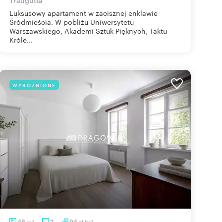
Luksusowy apartament w zacisznej enklawie
Śródmieścia. W pobliżu Uniwersytetu
Warszawskiego, Akademi Sztuk Pięknych, Taktu
Króle...
WYRÓŻNIONE
48
m
2
94
zł/m
2
2