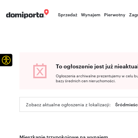
Sprzedaż
Wynajem
Pierwotny
Zag
Otwórz pasek narzędzi
To ogłoszenie jest już nieaktua
Ogłoszenia archiwalne prezentujemy w celu b
bazy średnich cen nieruchomości.
Zobacz aktualne ogłoszenia z lokalizacji:
Śródmieśc
Mieszkanie trzypokojowe na wynajem