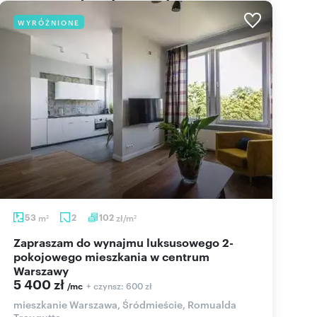
WYRÓŻNIONE
53
m
2
102
zł/m
2
2
Zapraszam do wynajmu luksusowego 2-
pokojowego mieszkania w centrum
Warszawy
5 400 zł
+ czynsz: 600 zł
/mc
mieszkanie Warszawa, Śródmieście, Romualda
Traugutta