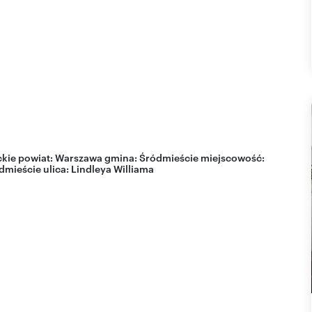
kie
powiat:
Warszawa
gmina:
Śródmieście
miejscowość:
dmieście
ulica:
Lindleya Williama