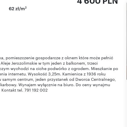
4 600 PLN
2
62 zł/m
nka, pomieszczenie gospodarcze z oknem które może pełnić
leje Jerozolimskie w tym jeden z balkonem, trzeci
czym wychodzi na ciche podwórko z ogrodem. Mieszkanie po
enia internetu. Wysokość 3,25m. Kamienica z 1936 roku
a w samym centrum, jeden przystanek od Dworca Centralnego,
d Skarbowy. Wynajem wyłącznie na biuro. Do ceny wynajmu
 Kontakt tel. 791 192 002