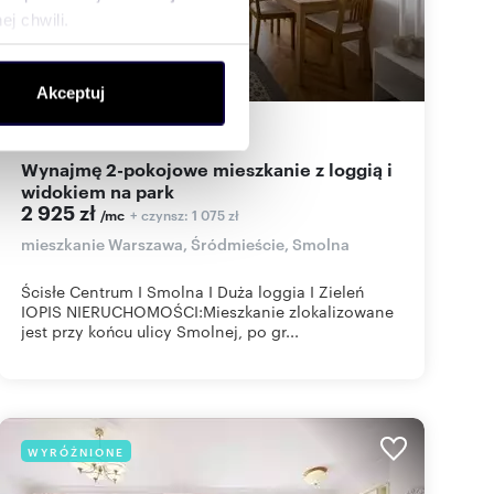
j chwili.
ołecznościowe i analizować
Akceptuj
artnerom społecznościowym,
anymi od Ciebie lub
40
m
2
73
zł/m
2
2
Wynajmę 2-pokojowe mieszkanie z loggią i
widokiem na park
2 925 zł
+ czynsz: 1 075 zł
/mc
mieszkanie Warszawa, Śródmieście, Smolna
Ścisłe Centrum I Smolna I Duża loggia I Zieleń
IOPIS NIERUCHOMOŚCI:Mieszkanie zlokalizowane
jest przy końcu ulicy Smolnej, po gr...
WYRÓŻNIONE