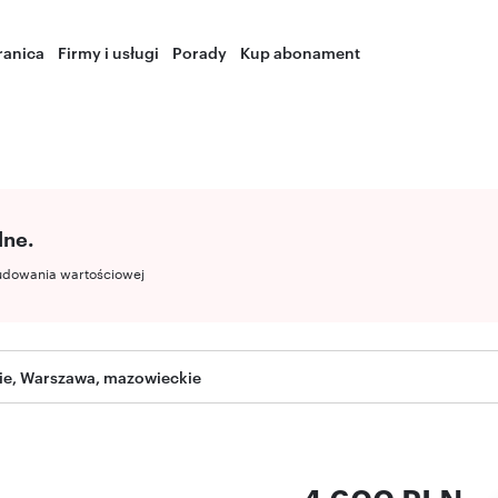
ranica
Firmy i usługi
Porady
Kup abonament
lne.
udowania wartościowej
ie, Warszawa, mazowieckie