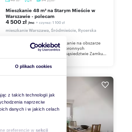
Mieszkanie 48 m² na Starym Mieście w
Warszawie - polecam
4 500 zł
+ czynsz: 1 100 zł
/mc
mieszkanie Warszawa, Śródmieście, Rycerska
LokalizacjaKlimatyczne mieszkanie na obszarze
Starego Miasta przy murach obronnych
średniowiecznej Warszawy, w sąsiedztwie Zamku...
O plikach cookies
WYRÓŻNIONE
ąc z takich technologii jak
 wychodzenia naprzeciw
ch danych i w jakich celach
sne preferencje w
sekcji