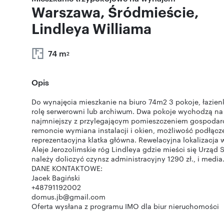
Warszawa, Śródmieście,
Lindleya Williama
74 m
2
Opis
Do wynajęcia mieszkanie na biuro 74m2 3 pokoje, łazie
rolę serwerowni lub archiwum. Dwa pokoje wychodzą na A
najmniejszy z przylegającym pomieszczeniem gospodar
remoncie wymiana instalacji i okien, możliwość podłącz
reprezentacyjna klatka główna. Rewelacyjna lokalizacj
Aleje Jerozolimskie róg Lindleya gdzie mieści się Urzą
należy doliczyć czynsz administracyjny 1290 zł., i media.
DANE KONTAKTOWE:
Jacek Bagiński
+48791192002
domus.jb@gmail.com
Oferta wysłana z programu IMO dla biur nieruchomości