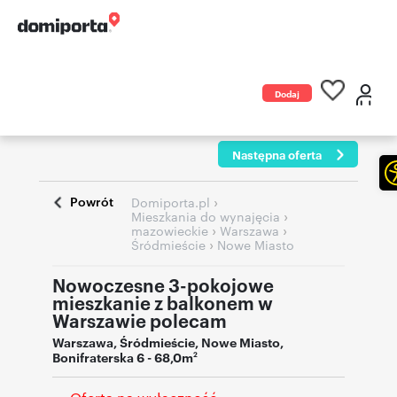
Dodaj
ogłoszenie
Następna oferta
Powrót
›
Domiporta.pl
›
Mieszkania do wynajęcia
›
›
mazowieckie
Warszawa
›
Śródmieście
Nowe Miasto
Nowoczesne 3-pokojowe
mieszkanie z balkonem w
Warszawie polecam
Warszawa
,
Śródmieście
,
Nowe Miasto
,
Bonifraterska 6
- 68,0m
2