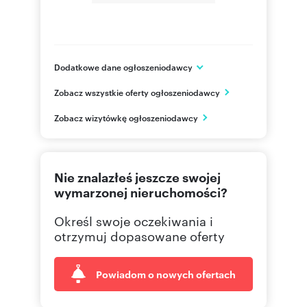
building or street parking
Dodatkowe dane ogłoszeniodawcy
Numer oferty: 138
ul. Aleje Jerozolimskie 226a/30
Zobacz wszystkie oferty ogłoszeniodawcy
Warszawa
mazowieckie
PL
Zobacz wizytówkę ogłoszeniodawcy
535 66
Pokaż telefon
Nie znalazłeś jeszcze swojej
wymarzonej nieruchomości?
Określ swoje oczekiwania i
otrzymuj dopasowane oferty
Powiadom o nowych ofertach