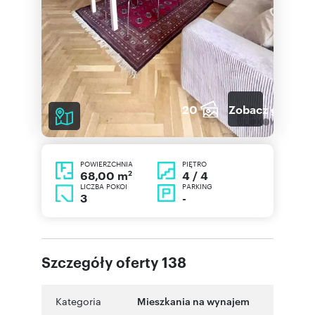
20
Zobacz galerię
POWIERZCHNIA
PIĘTRO
2
4 / 4
68,00 m
LICZBA POKOI
PARKING
3
-
Szczegóły oferty 138
Kategoria
Mieszkania na wynajem