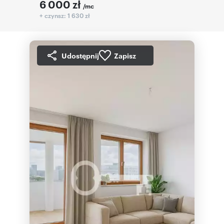
6 000
zł
/mc
+ czynsz: 1 630 zł
Udostępnij
Zapisz