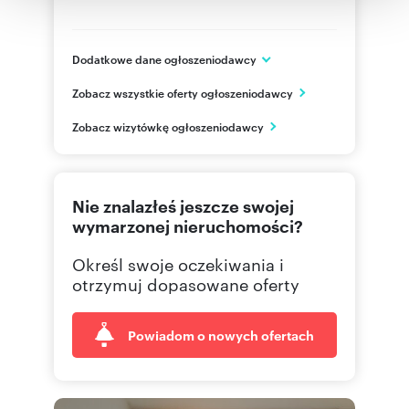
korzystania z ich usług.
Dodatkowe dane ogłoszeniodawcy
ul. Wiejska 19
Zobacz wszystkie oferty ogłoszeniodawcy
Warszawa
mazowieckie
PL
Zobacz wizytówkę ogłoszeniodawcy
482264
Pokaż telefon
Nie znalazłeś jeszcze swojej
226465
Pokaż telefon
wymarzonej nieruchomości?
Określ swoje oczekiwania i
otrzymuj dopasowane oferty
Powiadom o nowych ofertach