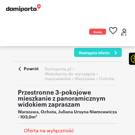
Dodaj
ogłoszenie
Następna oferta
Powrót
›
Domiporta.pl
›
Mieszkania do wynajęcia
›
›
mazowieckie
Warszawa
Ochota
Przestronne 3-pokojowe
mieszkanie z panoramicznym
widokiem zapraszam
Warszawa
,
Ochota
,
Juliana Ursyna Niemcewicza
- 103,0m
2
Oferta na wyłączność