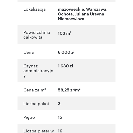
Lokalizacja
mazowieckie
,
Warszawa
,
Ochota
,
Juliana Ursyna
Niemcewicza
Powierzchnia
103 m
2
całkowita
Cena
6 000 zł
Czynsz
1 630 zł
administracyjn
y
Cena za m
58,25 zł/m
2
2
Liczba pokoi
3
Piętro
15
Liczba pięter w
16