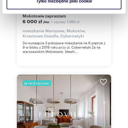
69,79
3
86
Tylko niezbędne pliki cookie
2
2
korzystasz z naszej witryny, udostępniamy partnerom
Przestronne 3-pokojowe mieszkanie na
społecznościowym, reklamowym i analitycznym.
Mokotowie zapraszam
Partnerzy mogą połączyć te informacje z innymi danymi
6 000 zł
+ czynsz: 1 050 zł
/mc
otrzymanymi od Ciebie lub uzyskanymi podczas
mieszkanie Warszawa, Mokotów,
korzystania z ich usług.
Krzemowe Osiedle, Cybernetyki
Do wynajęcia 3 pokojowe mieszkanie na 6 piętrze z
9 w bloku z 2019 roku przy ul. Cybernetyki 2a na
warszawskim Mokotowie. Idealn...
WYRÓŻNIONE