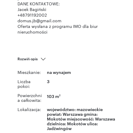
DANE KONTAKTOWE:
Jacek Bagiński
+48791192002
domus.jb@gmail.com
Oferta wysłana z programu IMO dla biur
nieruchomości
Rozwiń opis
Mieszkanie:
na wynajem
Liczba
3
pokoi:
Powierzchni
103 m
2
a całkowita:
Lokalizacja:
województwo:
mazowieckie
powiat:
Warszawa
gmina:
Mokotów
miejscowość:
Warszawa
dzielnica:
Mokotów
ulica:
Jadźwingów