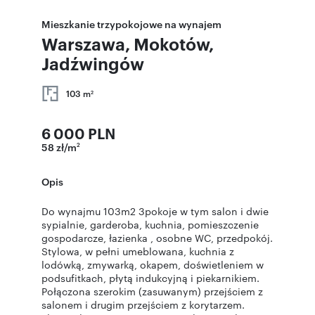
Mieszkanie trzypokojowe na wynajem
Warszawa, Mokotów,
Jadźwingów
103 m
2
6 000 PLN
58 zł/m
2
Opis
Do wynajmu 103m2 3pokoje w tym salon i dwie
sypialnie, garderoba, kuchnia, pomieszczenie
gospodarcze, łazienka , osobne WC, przedpokój.
Stylowa, w pełni umeblowana, kuchnia z
lodówką, zmywarką, okapem, doświetleniem w
podsufitkach, płytą indukcyjną i piekarnikiem.
Połączona szerokim (zasuwanym) przejściem z
salonem i drugim przejściem z korytarzem.