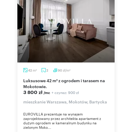
m
zł/m
42
2
90
2
2
Luksusowe 42 m² z ogrodem i tarasem na
Mokotowie.
3 800 zł
+ czynsz: 900 zł
/mc
mieszkanie Warszawa, Mokotów, Bartycka
EUROVILLA prezentuje na wynajem
zaprojektowany przez architekta apartament z
dużym ogrodem w kameralnym budynku na
zielonym Moko...