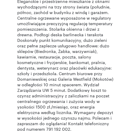
Eleganckie i przestrzenne mieszkanie z oknami
wychodzącymi na trzy strony świata (południe,
północ, zachód w budynku z windą i garażem.
Centralne ogrzewane wyposażone w regulatory
umożliwiające precyzyjną regulację temperatury
pomieszczenia. Stolarka okienna i drzwi z
drewna. Podłogi deska barlinecka i terakota
Doskonały punkt komunikacyjny, dużo zieleni
oraz pełne zaplecze usługowo handlowe: dużo
sklepów (Biedronka, Żabka, warzywniak),
kawiarnie, restauracje, poczta, salony
kosmetyczne i fryzjerskie, bankomat, pralnia,
dentysta, weterynarz oraz placówki edukacyjne:
szkoły i przedszkola. Centrum biurowe przy
Domaniewskiej oraz Galeria Westfield (Mokotów)
w odległości 10 minut spacerem. Wydział
Zarządzania UW 5 minut. Dodatkowy koszt to
czynsz administracyjny z zaliczkami na poczet
centralnego ogrzewania i zużycia wody w
ysokości 1500 zł./miesiąc, oraz energia
elektryczna według licznika. Wymagany depozyt
w wysokości jednego czynszu najmu. Polecam i
zapraszam do oglądania! Kontakt telefoniczny
pod numerem 791 192 002.