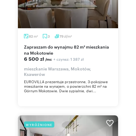
m
zł/m
82
3
79
2
2
Zapraszam do wynajmu 82 m² mieszkania
na Mokotowie
6 500 zł
+ czynsz: 1 387 zł
/mc
mieszkanie Warszawa, Mokotów,
Ksawerów
EUROVILLA prezentuje przestronne, 3-pokojowe
mieszkanie na wynajem, o powierzchni 82 m² na
Górnym Mokotowie. Dwie sypialnie, dwi...
WYRÓŻNIONE