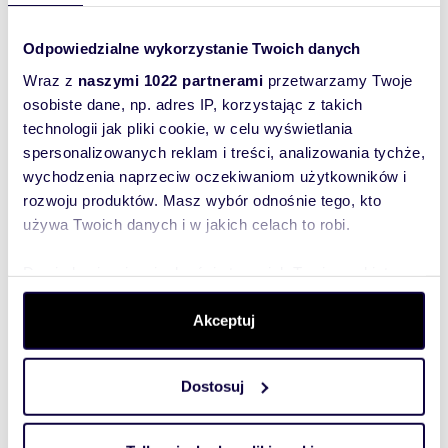
Odolańska
We invite you to explore our unique offer of a
comfortable apartment in a 1930 tenement house
Odpowiedzialne wykorzystanie Twoich danych
in a prestigious area of Warsaw.An...
Wraz z
naszymi 1022 partnerami
przetwarzamy Twoje
osobiste dane, np. adres IP, korzystając z takich
technologii jak pliki cookie, w celu wyświetlania
spersonalizowanych reklam i treści, analizowania tychże,
WYRÓŻNIONE
wychodzenia naprzeciw oczekiwaniom użytkowników i
rozwoju produktów. Masz wybór odnośnie tego, kto
używa Twoich danych i w jakich celach to robi.
Dowiedz się więcej odnośnie tego, jak Twoje osobiste
dane są przetwarzane oraz ustaw własne preferencje w
sekcji szczegółów
. W Deklaracji plików cookie możesz
Akceptuj
zmienić lub wycofać swoją zgodę w dowolnej chwili.
Dostosuj
Wykorzystujemy pliki cookie do spersonalizowania treści
i reklam, aby oferować funkcje społecznościowe i
analizować ruch w naszej witrynie. Informacje o tym, jak
m
zł/m