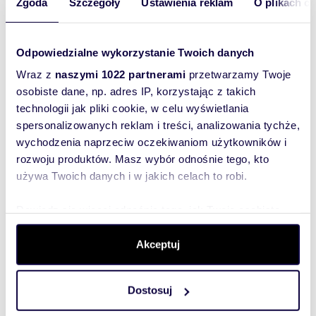
Lokalizacja:
województwo:
pomorskie
powiat:
Zgoda
Szczegóły
Ustawienia reklam
O plikach c
Sopot
gmina:
Sopot
miejscowość:
Sopot
ulica:
Księżycowa
Podobne oferty w tej lokalizacji
Odpowiedzialne wykorzystanie Twoich danych
Wraz z
naszymi 1022 partnerami
przetwarzamy Twoje
osobiste dane, np. adres IP, korzystając z takich
technologii jak pliki cookie, w celu wyświetlania
spersonalizowanych reklam i treści, analizowania tychże,
wychodzenia naprzeciw oczekiwaniom użytkowników i
rozwoju produktów. Masz wybór odnośnie tego, kto
używa Twoich danych i w jakich celach to robi.
Dowiedz się więcej odnośnie tego, jak Twoje osobiste
dane są przetwarzane oraz ustaw własne preferencje w
sekcji szczegółów
. W Deklaracji plików cookie możesz
Akceptuj
zmienić lub wycofać swoją zgodę w dowolnej chwili.
m
zł/m
60
3
67
2
2
Dostosuj
Na wynajem komfortowe 3-pokojowe
Wykorzystujemy pliki cookie do spersonalizowania treści
mieszkanie 60 m² w Sopocie
i reklam, aby oferować funkcje społecznościowe i