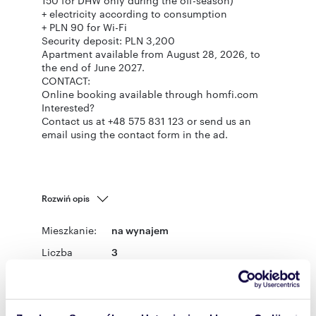
150 for DHW only during the off-season)
+ electricity according to consumption
+ PLN 90 for Wi-Fi
Security deposit: PLN 3,200
Apartment available from August 28, 2026, to
the end of June 2027.
CONTACT:
Online booking available through homfi.com
Interested?
Contact us at +48 575 831 123 or send us an
email using the contact form in the ad.
Rozwiń opis
Mieszkanie:
na wynajem
Liczba
3
pokoi:
Powierzchni
47,60 m
2
a całkowita: