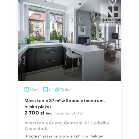
m
zł/m
37
1
73
2
2
Mieszkanie 37 m² w Sopocie (centrum,
blisko plaży)
2 700 zł
+ czynsz: 600 zł
/mc
mieszkanie Sopot, Centrum, dr. Ludwika
Zamenhofa
Urocze mieszkanie o powierzchni 37 metrów