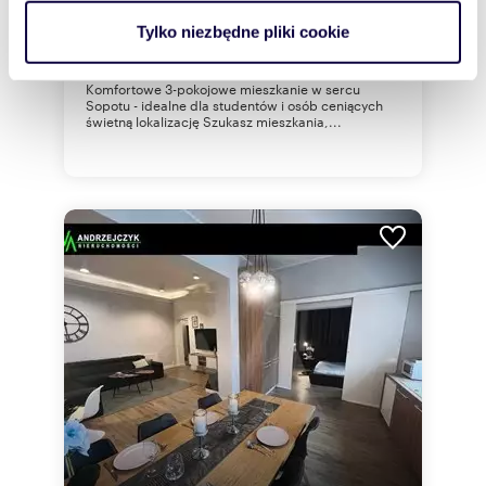
4 000 zł
+ czynsz: 1 400 zł
/mc
analizować ruch w naszej witrynie. Informacje o tym, jak
Tylko niezbędne pliki cookie
mieszkanie Sopot, gen. Władysława
korzystasz z naszej witryny, udostępniamy partnerom
Sikorskiego
społecznościowym, reklamowym i analitycznym.
Komfortowe 3-pokojowe mieszkanie w sercu
Partnerzy mogą połączyć te informacje z innymi danymi
Sopotu - idealne dla studentów i osób ceniących
świetną lokalizację Szukasz mieszkania,...
otrzymanymi od Ciebie lub uzyskanymi podczas
korzystania z ich usług.