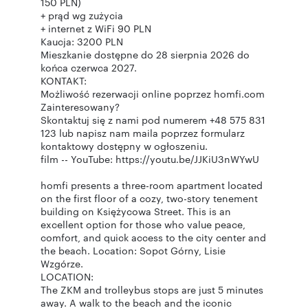
150 PLN)
+ prąd wg zużycia
+ internet z WiFi 90 PLN
Kaucja: 3200 PLN
Mieszkanie dostępne do 28 sierpnia 2026 do
końca czerwca 2027.
KONTAKT:
Możliwość rezerwacji online poprzez homfi.com
Zainteresowany?
Skontaktuj się z nami pod numerem +48 575 831
123 lub napisz nam maila poprzez formularz
kontaktowy dostępny w ogłoszeniu.
film -- YouTube: https://youtu.be/JJKiU3nWYwU
homfi presents a three-room apartment located
on the first floor of a cozy, two-story tenement
building on Księżycowa Street. This is an
excellent option for those who value peace,
comfort, and quick access to the city center and
the beach. Location: Sopot Górny, Lisie
Wzgórze.
LOCATION:
The ZKM and trolleybus stops are just 5 minutes
away. A walk to the beach and the iconic