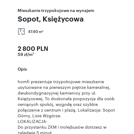
Mieszkanie trzypokojowe na wynajem
Sopot, Księżycowa
47,60 m
2
2 800 PLN
59 zł/m
2
Opis
homfi prezentuje trzypokojowe mieszkanie
usytuowane na pierwszym piętrze kameralnej,
dwukondygnacyjnej kamienicy przy ul.
Księżycowej. To doskonała propozycja dla osób
ceniących spokój, wygodę oraz szybkie
połączenie z centrum i plażą. Lokalizacja: Sopot
Górny, Lisie Wzgórze.
LOKALIZACJA:
Do przystanku ZKM i trolejbusów dotrzesz w
zaledwie 5 minut