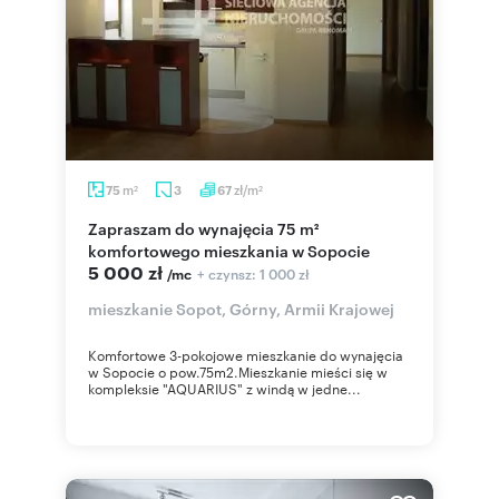
m
zł/m
75
3
67
2
2
Zapraszam do wynajęcia 75 m²
komfortowego mieszkania w Sopocie
5 000 zł
+ czynsz: 1 000 zł
/mc
mieszkanie Sopot, Górny, Armii Krajowej
Komfortowe 3-pokojowe mieszkanie do wynajęcia
w Sopocie o pow.75m2.Mieszkanie mieści się w
kompleksie "AQUARIUS" z windą w jedne...