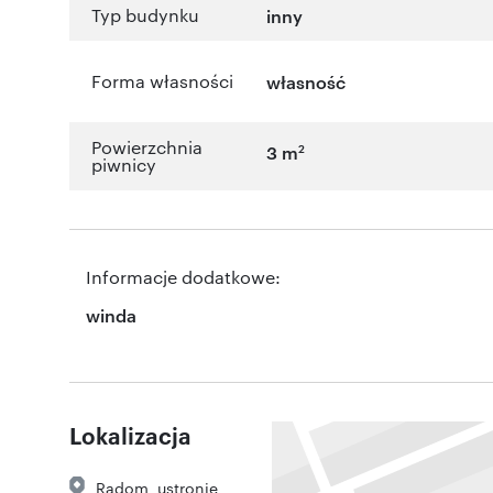
Typ budynku
inny
Forma własności
własność
Powierzchnia
2
3 m
piwnicy
Informacje dodatkowe:
winda
Lokalizacja
Radom
,
ustronie
,