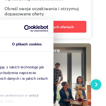
Określ swoje oczekiwania i otrzymuj
dopasowane oferty
Powiadom o nowych ofertach
O plikach cookies
ąc z takich technologii jak
 wychodzenia naprzeciw
ch danych i w jakich celach
Następn
sne preferencje w
sekcji
j chwili.