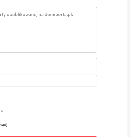
ch.
zwiń)