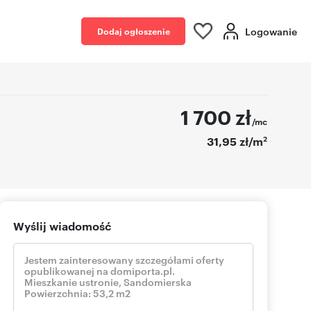
Logowanie
Dodaj ogłoszenie
1 700
zł
/mc
2
31,95 zł/m
Wyślij wiadomość