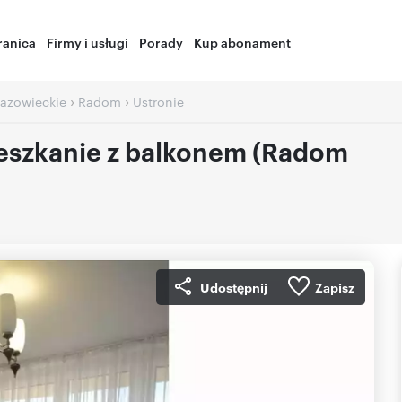
ranica
Firmy i usługi
Porady
Kup abonament
›
›
azowieckie
Radom
Ustronie
eszkanie z balkonem (Radom
Udostępnij
Zapisz