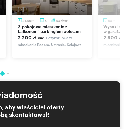
m
zł/m
m
41,58
3
53
68
3
2
2
2
3-pokojowe mieszkanie z
Wysoki standard, balkon, miejsce
balkonem i parkingiem polecam
w garażu.
2 200 zł
2 900 zł
+ czynsz: 605 zł
/mc
/m
mieszkanie Radom, Ustronie, Kolejowa
mieszkanie Ra
żywo.
wiadomość
, aby właściciel oferty
Tobą skontaktował!