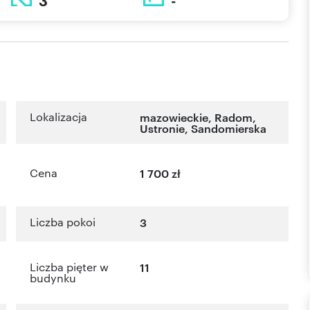
3
-
Lokalizacja
mazowieckie
,
Radom
,
Ustronie
,
Sandomierska
Cena
1 700 zł
Liczba pokoi
3
Liczba pięter w
11
budynku