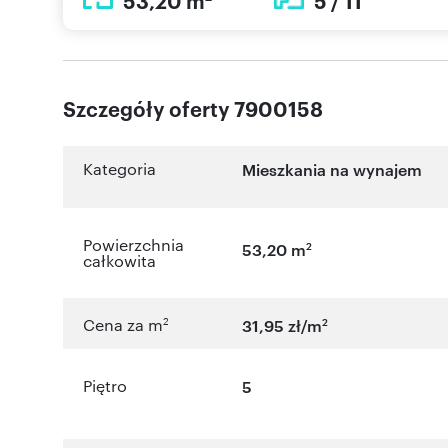
53,20 m
5 / 11
Szczegóły oferty 7900158
Kategoria
Mieszkania na wynajem
Powierzchnia
2
53,20 m
całkowita
2
2
Cena za m
31,95 zł/m
Piętro
5