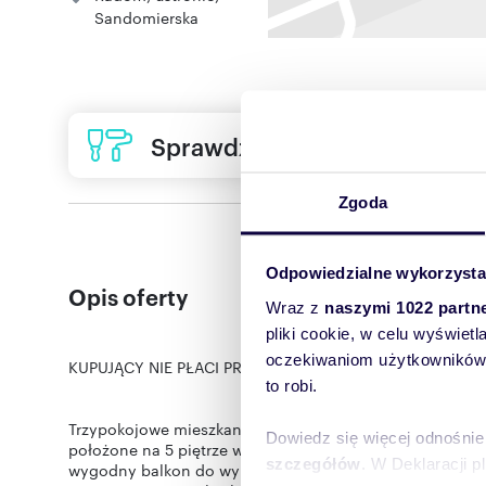
Sandomierska
Sprawdź ofertę usług remon
Zgoda
Odpowiedzialne wykorzysta
Opis oferty
Wraz z
naszymi 1022 partn
pliki cookie, w celu wyświet
oczekiwaniom użytkowników i
KUPUJĄCY NIE PŁACI PROWIZJI, POŚREDNIK WYNAGRAD
to robi.
Trzypokojowe mieszkanie 53,00 m2 w okazyjnej cenie w do
Dowiedz się więcej odnośnie
położone na 5 piętrze wwieżowcu. Duże, szczelne okna w
szczegółów
. W Deklaracji 
wygodny balkon do wypoczynku usytuowany przy dużym 