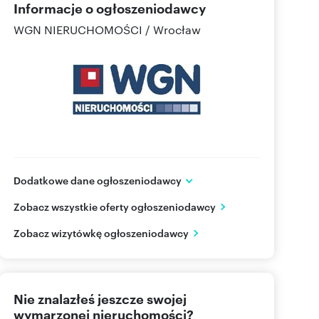
Informacje o ogłoszeniodawcy
WGN NIERUCHOMOŚCI / Wrocław
Dodatkowe dane ogłoszeniodawcy
ul. Ruska 22
Zobacz wszystkie oferty ogłoszeniodawcy
Wrocław
dolnośląskie
PL
Zobacz wizytówkę ogłoszeniodawcy
+48 71
Pokaż telefon
Nie znalazłeś jeszcze swojej
+48 50
Pokaż telefon
wymarzonej nieruchomości?