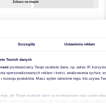
towych
Szczegóły
Ustawienia reklam
nie Twoich danych
erami
przetwarzamy Twoje osobiste dane, np. adres IP, korzystaj
lania spersonalizowanych reklam i treści, analizowania tychże,
 rozwoju produktów. Masz wybór odnośnie tego, kto używa Twoi
ZANY JEST PRZEZ SPRZEDAJĄCEGO.
skonałej lokalizacji na dzielnicy Ustronie. Mieszkanie
 tego, jak Twoje osobiste dane są przetwarzane oraz ustaw wła
ychodzą na 2 strony świata. Niewątpliwą wygodą jest duży,
plików cookie możesz zmienić lub wycofać swoją zgodę w dowolne
pokoju. Urządzona kuchnia w zabudowie wraz z