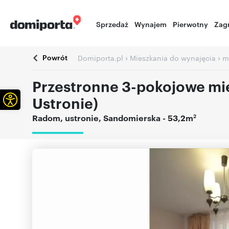
Sprzedaż
Wynajem
Pierwotny
Zag
Powrót
›
›
Domiporta.pl
Mieszkania do wynajęcia
m
Przestronne 3-pokojowe mi
Otwórz pasek narzędzi
Ustronie)
2
Radom
,
ustronie
,
Sandomierska
- 53,2m