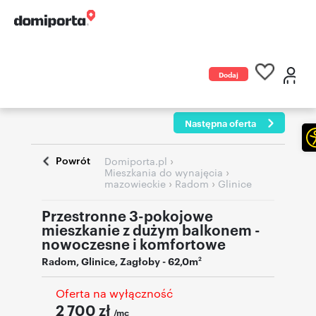
Dodaj
ogłoszenie
Następna oferta
Powrót
›
Domiporta.pl
›
Mieszkania do wynajęcia
›
›
mazowieckie
Radom
Glinice
Przestronne 3-pokojowe
mieszkanie z dużym balkonem -
nowoczesne i komfortowe
Radom
,
Glinice
,
Zagłoby
- 62,0m
2
Oferta na wyłączność
2 700
zł
/mc