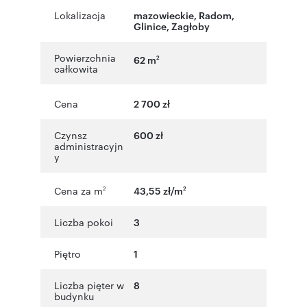
Lokalizacja
mazowieckie
,
Radom
,
Glinice
,
Zagłoby
Powierzchnia
62 m
2
całkowita
Cena
2 700 zł
Czynsz
600 zł
administracyjn
y
Cena za m
43,55 zł/m
2
2
Liczba pokoi
3
Piętro
1
Liczba pięter w
8
budynku