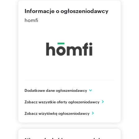
Informacje o ogłoszeniodawcy
homfi
Dodatkowe dane ogłoszeniodawcy
ul. Sukiennicza 8/U8
Zobacz wszystkie oferty ogłoszeniodawcy
Kraków
małopolskie
PL
Zobacz wizytówkę ogłoszeniodawcy
48 123
Pokaż telefon