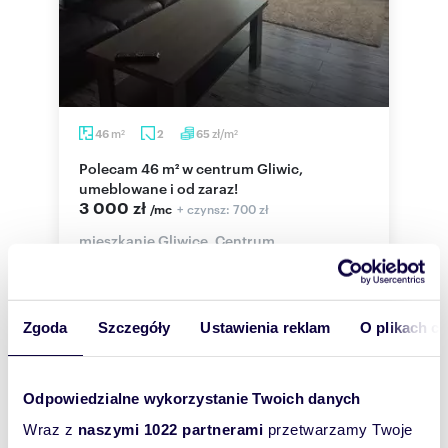
m
zł/m
46
2
65
2
2
Polecam 46 m² w centrum Gliwic,
umeblowane i od zaraz!
3 000 zł
+ czynsz: 700 zł
/mc
mieszkanie Gliwice, Centrum
GLIWICE Politechnika. Do wynajęcia mieszkanie w
wieżowcu przy ulicy Łużyckiej. Składasię z pokoju
dziennego, sypialni z balkonem...
Zgoda
Szczegóły
Ustawienia reklam
O plikach c
Odpowiedzialne wykorzystanie Twoich danych
WYRÓŻNIONE
Wraz z
naszymi 1022 partnerami
przetwarzamy Twoje