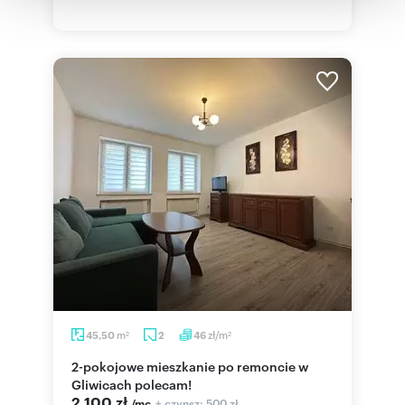
korzystania z ich usług.
m
zł/m
45,50
2
46
2
2
2-pokojowe mieszkanie po remoncie w
Gliwicach polecam!
2 100 zł
+ czynsz: 500 zł
/mc