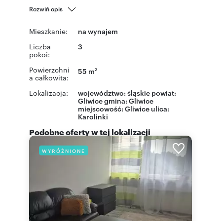
Rozwiń opis
Mieszkanie:
na wynajem
Liczba
3
pokoi:
Powierzchni
55 m
2
a całkowita:
Lokalizacja:
województwo:
śląskie
powiat:
Gliwice
gmina:
Gliwice
miejscowość:
Gliwice
ulica:
Karolinki
Podobne oferty w tej lokalizacji
WYRÓŻNIONE