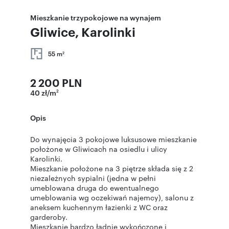
Mieszkanie trzypokojowe na wynajem
Gliwice, Karolinki
55 m
2
2 200 PLN
40 zł/m
2
Opis
Do wynajęcia 3 pokojowe luksusowe mieszkanie
położone w Gliwicach na osiedlu i ulicy
Karolinki.
Mieszkanie położone na 3 piętrze składa się z 2
niezależnych sypialni (jedna w pełni
umeblowana druga do ewentualnego
umeblowania wg oczekiwań najemcy), salonu z
aneksem kuchennym łazienki z WC oraz
garderoby.
Mieszkanie bardzo ładnie wykończone i