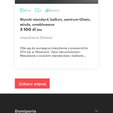
m
zł/m
47
2
66
2
2
Wysoki standard, balkon, centrum Gliwic,
winda, umeblowane
3 100 zł
/mc
mieszkanie Gliwice
Oferuję do wynajęcia mieszkanie o powierzchni
47m kw w Gliwicach. Opis nieruchomości:
Mieszkanie o wysokim standardzie z balkone...
Zobacz więcej
Domiporta