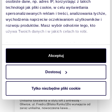
osobiste dane, np. adres IP, korzystając z takich
technologii jak pliki cookie, w celu wyświetlania
spersonalizowanych reklam i treści, analizowania tychże,
wychodzenia naprzeciw oczekiwaniom użytkowników i
rozwoju produktów. Masz wybór odnośnie tego, kto
używa Twoich danych i w jakich celach to robi.
Dowiedz się więcej odnośnie tego, jak Twoje osobiste
dane są przetwarzane oraz ustaw własne preferencje w
sekcji szczegółów
. W Deklaracji plików cookie możesz
Akceptuj
zmienić lub wycofać swoją zgodę w dowolnej chwili.
m
zł/m
26
1
69
2
2
Loftowa kawalerka z antresolą blisko
Dostosuj
Wykorzystujemy pliki cookie do spersonalizowania treści
Rynku Gliwice
i reklam, aby oferować funkcje społecznościowe i
1 800 zł
+ czynsz: 250 zł
/mc
analizować ruch w naszej witrynie. Informacje o tym, jak
Tylko niezbędne pliki cookie
mieszkanie Gliwice, Śródmieście,
korzystasz z naszej witryny, udostępniamy partnerom
Aleksandra Fredry
społecznościowym, reklamowym i analitycznym.
Unikalna kawalerka w stylu loft z antresolą –
Partnerzy mogą połączyć te informacje z innymi danymi
Gliwice, ul. Fredry (Blisko Rynku!)Do wynajęcia od
zaraz unikalna, nowoczesna kawa...
otrzymanymi od Ciebie lub uzyskanymi podczas