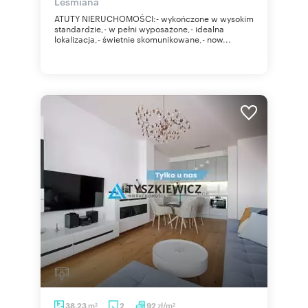
Leśmiana
ATUTY NIERUCHOMOŚCI:- wykończone w wysokim
standardzie,- w pełni wyposażone,- idealna
lokalizacja,- świetnie skomunikowane,- now...
m
zł/m
38,23
2
92
2
2