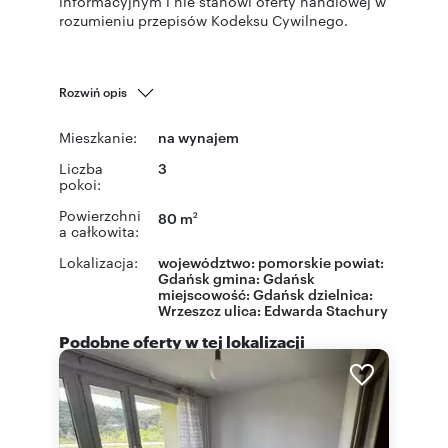
informacyjnym i nie stanowi oferty handlowej w
rozumieniu przepisów Kodeksu Cywilnego.
Rozwiń opis
Mieszkanie:
na wynajem
Liczba
3
pokoi:
Powierzchni
80 m
2
a całkowita:
Lokalizacja:
województwo:
pomorskie
powiat:
Gdańsk
gmina:
Gdańsk
miejscowość:
Gdańsk
dzielnica:
Wrzeszcz
ulica: Edwarda Stachury
Podobne oferty w tej lokalizacji