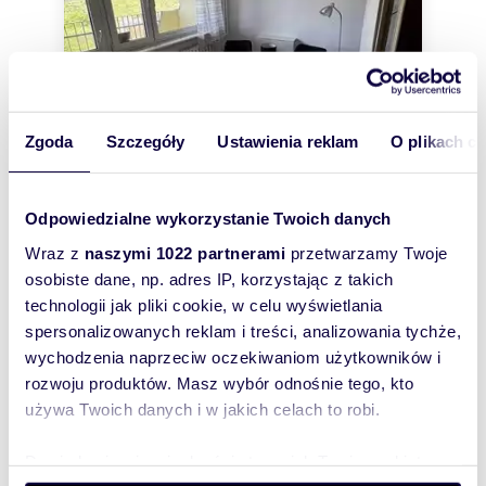
Zgoda
Szczegóły
Ustawienia reklam
O plikach c
Odpowiedzialne wykorzystanie Twoich danych
m
zł/m
35,50
2
48
2
2
Wraz z
naszymi 1022 partnerami
przetwarzamy Twoje
Wynajmę przestronne 2-pokojowe
osobiste dane, np. adres IP, korzystając z takich
mieszkanie z balkonem w Wrzeszczu
1 700 zł
technologii jak pliki cookie, w celu wyświetlania
/mc
spersonalizowanych reklam i treści, analizowania tychże,
mieszkanie Gdańsk, Wrzeszcz, Trawki
wychodzenia naprzeciw oczekiwaniom użytkowników i
rozwoju produktów. Masz wybór odnośnie tego, kto
Mieszkanie o powierzchni 35,5 m2 znajduje się na
2 piętrze budynku przy ul. Trawki 17 - Gdańsk
używa Twoich danych i w jakich celach to robi.
Wrzeszcz. Składa się z dwóch niez...
Dowiedz się więcej odnośnie tego, jak Twoje osobiste