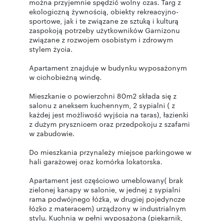
można przyjemnie spędzić wolny czas. Targ z
ekologiczną żywnością, obiekty rekreacyjno-
sportowe, jak i te związane ze sztuką i kulturą
zaspokoją potrzeby użytkowników Garnizonu
związane z rozwojem osobistym i zdrowym
stylem życia.
Apartament znajduje w budynku wyposażonym
w cichobieżną windę.
Mieszkanie o powierzchni 80m2 składa się z
salonu z aneksem kuchennym, 2 sypialni ( z
każdej jest możliwość wyjścia na taras), łazienki
z dużym prysznicem oraz przedpokoju z szafami
w zabudowie.
Do mieszkania przynależy miejsce parkingowe w
hali garażowej oraz komórka lokatorska.
Apartament jest częściowo umeblowany( brak
zielonej kanapy w salonie, w jednej z sypialni
rama podwójnego łóżka, w drugiej pojedyncze
łózko z materacem) urządzony w industrialnym
stylu. Kuchnia w pełni wyposażona (piekarnik,