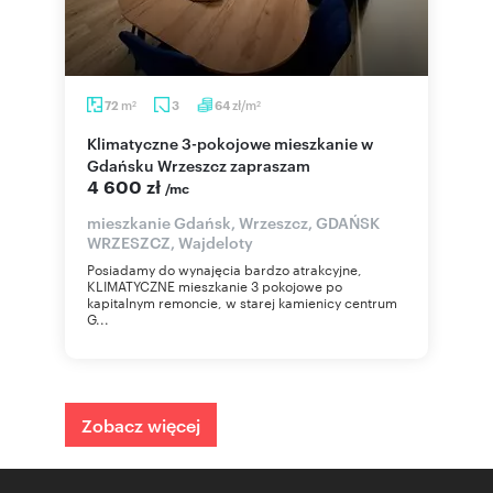
m
zł/m
72
3
64
2
2
Klimatyczne 3-pokojowe mieszkanie w
Gdańsku Wrzeszcz zapraszam
4 600 zł
/mc
mieszkanie Gdańsk, Wrzeszcz, GDAŃSK
WRZESZCZ, Wajdeloty
Posiadamy do wynajęcia bardzo atrakcyjne,
KLIMATYCZNE mieszkanie 3 pokojowe po
kapitalnym remoncie, w starej kamienicy centrum
G...
Zobacz więcej