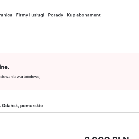
ranica
Firmy i usługi
Porady
Kup abonament
lne.
udowania wartościowej
, Gdańsk, pomorskie