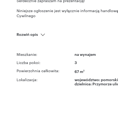
Serdecznie zapraszam na prezentację!
Niniejsze ogłoszenie jest wyłącznie informacją handlową 
Cywilnego
Rozwiń opis
Mieszkanie:
na wynajem
Liczba pokoi:
3
Powierzchnia całkowita:
67 m
2
Lokalizacja:
województwo:
pomorski
dzielnica:
Przymorze
uli