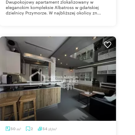
Dwupokojowy apartament zlokalizowany w
eleganckim kompleksie Albatross w gdańskiej
dzielnicy Przymorze. W najbliższej okolicy zn...
50
m
2
54
zł/m
2
2