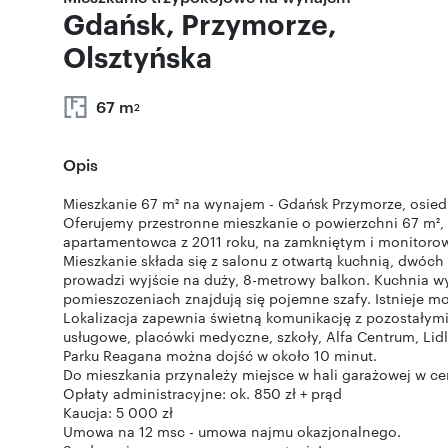
Gdańsk, Przymorze,
Olsztyńska
67 m
2
Opis
Mieszkanie 67 m² na wynajem - Gdańsk Przymorze, osiedl
Oferujemy przestronne mieszkanie o powierzchni 67 m²,
apartamentowca z 2011 roku, na zamkniętym i monitorow
Mieszkanie składa się z salonu z otwartą kuchnią, dwóch 
prowadzi wyjście na duży, 8-metrowy balkon. Kuchnia w
pomieszczeniach znajdują się pojemne szafy. Istnieje 
Lokalizacja zapewnia świetną komunikację z pozostałymi 
usługowe, placówki medyczne, szkoły, Alfa Centrum, Lidl
Parku Reagana można dojść w około 10 minut.
Do mieszkania przynależy miejsce w hali garażowej w ce
Opłaty administracyjne: ok. 850 zł + prąd
Kaucja: 5 000 zł
Umowa na 12 msc - umowa najmu okazjonalnego.