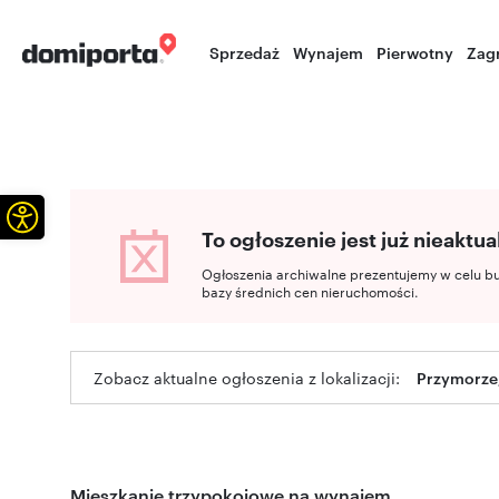
Sprzedaż
Wynajem
Pierwotny
Zag
Otwórz pasek narzędzi
To ogłoszenie jest już nieaktua
Ogłoszenia archiwalne prezentujemy w celu b
bazy średnich cen nieruchomości.
Zobacz aktualne ogłoszenia z lokalizacji:
Przymorze
Mieszkanie trzypokojowe na wynajem