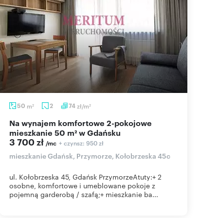
50
m
2
74
zł/m
2
2
Na wynajem komfortowe 2-pokojowe
mieszkanie 50 m² w Gdańsku
3 700 zł
+ czynsz: 950 zł
/mc
mieszkanie Gdańsk, Przymorze, Kołobrzeska 45c
ul. Kołobrzeska 45, Gdańsk PrzymorzeAtuty:+ 2
osobne, komfortowe i umeblowane pokoje z
pojemną garderobą / szafą;+ mieszkanie ba...