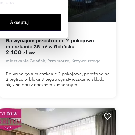
j chwili.
ołecznościowe i analizować
Akceptuj
artnerom społecznościowym,
36
m
2
67
zł/m
2
2
anymi od Ciebie lub
Na wynajem przestronne 2-pokojowe
mieszkanie 36 m² w Gdańsku
2 400 zł
/mc
mieszkanie Gdańsk, Przymorze, Krzywoustego
Do wynajęcia mieszkanie 2 pokojowe, położone na
2 piętrze w bloku 3 piętrowym.Mieszkanie składa
się z salonu z aneksem kuchennym...