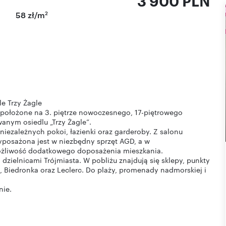
3 900 PLN
2
58 zł/m
e Trzy Żagle
 położone na 3. piętrze nowoczesnego, 17-piętrowego
anym osiedlu „Trzy Żagle”.
niezależnych pokoi, łazienki oraz garderoby. Z salonu
yposażona jest w niezbędny sprzęt AGD, a w
możliwość dodatkowego doposażenia mieszkania.
dzielnicami Trójmiasta. W pobliżu znajdują się sklepy, punkty
, Biedronka oraz Leclerc. Do plaży, promenady nadmorskiej i
nie.