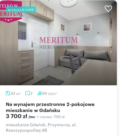
WYRÓŻNIONE
42
m
2
88
zł/m
2
2
Na wynajem przestronne 2-pokojowe
mieszkanie w Gdańsku
3 700 zł
+ czynsz: 700 zł
/mc
mieszkanie Gdańsk, Przymorze, al.
Rzeczypospolitej 4B