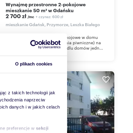
Wynajmę przestronne 2-pokojowe
mieszkanie 50 m² w Gdańsku
2 700 zł
+ czynsz: 600 zł
/mc
mieszkanie Gdańsk, Przymorze, Leszka Białego
Do wynajęcia mieszkanie 2 pokojowe w domu
jednorodzinnym (pomieszczenia piwniczne) na
Przymorzu, na spokojnym osiedlu domów jedn...
O plikach cookies
ąc z takich technologii jak
 wychodzenia naprzeciw
ch danych i w jakich celach
sne preferencje w
sekcji