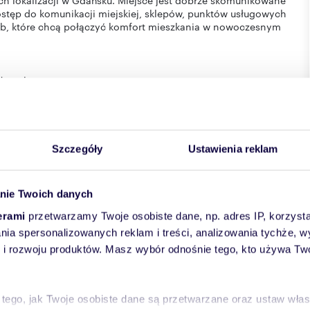
h lokalizacji w Gdańsku. Miejsce jest dobrze skomunikowane
ostęp do komunikacji miejskiej, sklepów, punktów usługowych
sób, które chcą połączyć komfort mieszkania w nowoczesnym
żowej.
andlowej w rozumieniu przepisów prawa, lecz mają charakter
Szczegóły
Ustawienia reklam
uzyskano na podstawie oświadczeń Właściciela. Dokładamy
ona i aktualna.
nie Twoich danych
erami
przetwarzamy Twoje osobiste dane, np. adres IP, korzystaj
lania spersonalizowanych reklam i treści, analizowania tychże,
 rozwoju produktów. Masz wybór odnośnie tego, kto używa Twoi
 tego, jak Twoje osobiste dane są przetwarzane oraz ustaw wła