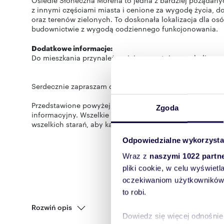
Osiedle Słoneczna Morena to jedna z bardziej pożądanyc
z innymi częściami miasta i cenione za wygodę życia, d
oraz terenów zielonych. To doskonała lokalizacja dla o
budownictwie z wygodą codziennego funkcjonowania.
Dodatkowe informacje
:
Do mieszkania przynależy miejsce postojowe w hali gara
Serdecznie zapraszam do zapoznania się z ofertą.
Przedstawione powyżej propozycje nie stanowią oferty h
Zgoda
informacyjny. Wszelkie dane dotyczące nieruchomości 
wszelkich starań, aby każda oferta była rzetelnie sprawdz
Odpowiedzialne wykorzysta
Wraz z
naszymi 1022 partn
pliki cookie, w celu wyświet
oczekiwaniom użytkowników i
to robi.
Rozwiń opis
Dowiedz się więcej odnośnie