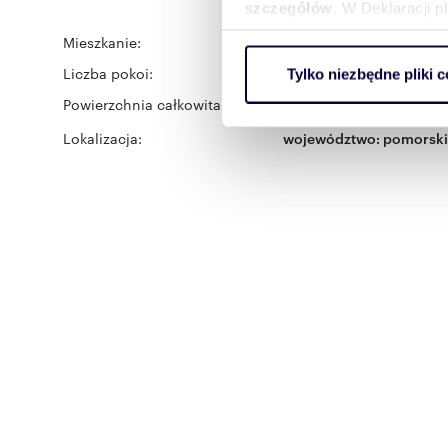
szczegółów
. W Deklaracji 
Mieszkanie:
na wynajem
Wykorzystujemy pliki cookie 
Liczba pokoi:
3
Tylko niezbędne pliki c
ruch w naszej witrynie. Inf
Powierzchnia całkowita:
reklamowym i analitycznym. 
58 m
2
uzyskanymi podczas korzysta
Lokalizacja:
województwo:
pomorski