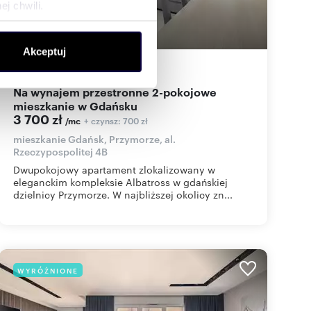
j chwili.
ołecznościowe i analizować
Akceptuj
artnerom społecznościowym,
42
m
2
88
zł/m
2
2
anymi od Ciebie lub
Na wynajem przestronne 2-pokojowe
mieszkanie w Gdańsku
3 700 zł
+ czynsz: 700 zł
/mc
mieszkanie Gdańsk, Przymorze, al.
Rzeczypospolitej 4B
Dwupokojowy apartament zlokalizowany w
eleganckim kompleksie Albatross w gdańskiej
dzielnicy Przymorze. W najbliższej okolicy zn...
WYRÓŻNIONE