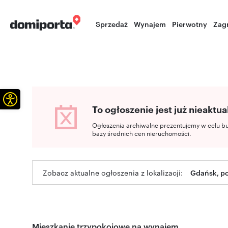
Sprzedaż
Wynajem
Pierwotny
Zag
Otwórz pasek narzędzi
To ogłoszenie jest już nieaktua
Ogłoszenia archiwalne prezentujemy w celu b
bazy średnich cen nieruchomości.
Zobacz aktualne ogłoszenia z lokalizacji:
Gdańsk, p
Mieszkanie trzypokojowe na wynajem