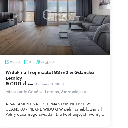
93
m
3
97
zł/m
2
2
Widok na Trójmiasto! 93 m2 w Gdańsku
Letnicy
9 000 zł
+ czynsz: 1 200 zł
/mc
mieszkanie Gdańsk, Letnica, Starowiejska
APARTAMENT NA CZTERNASTYM PIĘTRZE W
GDAŃSKU - PIĘKNE WIDOKI W pełni umeblowany |
Pełny dziennego światła | Dla kochających wolną...