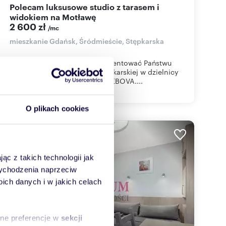
Polecam luksusowe studio z tarasem i
widokiem na Motławę
2 600 zł
/mc
mieszkanie Gdańsk, Śródmieście, Stępkarska
homfi ma przyjemność zaprezentować Państwu
wyjątkowe studio przy ul. Stępkarskiej w dzielnicy
Śródmieście - inwestycja CHLEBOVA....
O plikach cookies
WYRÓŻNIONE
ąc z takich technologii jak
 wychodzenia naprzeciw
ch danych i w jakich celach
sne preferencje w
sekcji