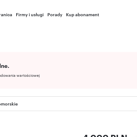
ranica
Firmy i usługi
Porady
Kup abonament
lne.
udowania wartościowej
omorskie