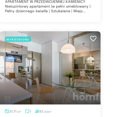
APARTAMENT W PRZEDWOJENNEJ KAMIENICY
Nietuzinkowy apartament |w pełni umeblowany |
Pełny dziennego światła | Sztukaterie | Miejs...
WYRÓŻNIONE
31,71
m
1
82
zł/m
2
2