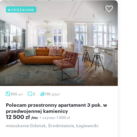
WYRÓŻNIONE
105
m
3
119
zł/m
2
2
Polecam przestronny apartament 3 pok. w
przedwojennej kamienicy
12 500 zł
+ czynsz: 1 500 zł
/mc
mieszkanie Gdańsk, Śródmieście, Łagiewniki