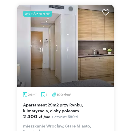
WYRÓŻNIONE
m
zł/m
24
1
100
2
2
Apartament 29m2 przy Rynku,
klimatyzacja, cichy polecam
2 400 zł
+ czynsz: 580 zł
/mc
mieszkanie Wrocław, Stare Miasto,
Krawiecka