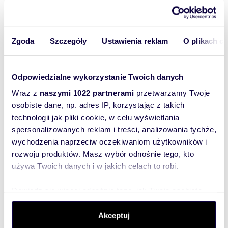
Zgoda
Szczegóły
Ustawienia reklam
O plikach c
m
zł/m
46
2
74
2
2
Nowoczesny 2-pokojowy apartament z
balkonem i garażem polecam
Odpowiedzialne wykorzystanie Twoich danych
3 400 zł
+ czynsz: 720 zł
/mc
Wraz z
naszymi 1022 partnerami
przetwarzamy Twoje
mieszkanie Wrocław
osobiste dane, np. adres IP, korzystając z takich
technologii jak pliki cookie, w celu wyświetlania
Polecam do wynajęcia przepiękny, gotowy do
wprowadzenia Apartament na Księcia Witolda ! !!
spersonalizowanych reklam i treści, analizowania tychże,
Oferta na wyłączność !! Tylko w naszy...
wychodzenia naprzeciw oczekiwaniom użytkowników i
rozwoju produktów. Masz wybór odnośnie tego, kto
używa Twoich danych i w jakich celach to robi.
Dowiedz się więcej odnośnie tego, jak Twoje osobiste
WYRÓŻNIONE
dane są przetwarzane oraz ustaw własne preferencje w
sekcji szczegółów
. W Deklaracji plików cookie możesz
Akceptuj
zmienić lub wycofać swoją zgodę w dowolnej chwili.