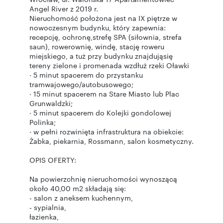
Angel River z 2019 r.
Nieruchomość położona jest na IX piętrze w
nowoczesnym budynku, który zapewnia:
recepcję, ochronę,strefę SPA (siłownia, strefa
saun), rowerownię, windę, stację roweru
miejskiego, a tuż przy budynku znajdująsię
tereny zielone i promenada wzdłuż rzeki Oławki
· 5 minut spacerem do przystanku
tramwajowego/autobusowego;
· 15 minut spacerem na Stare Miasto lub Plac
Grunwaldzki;
· 5 minut spacerem do Kolejki gondolowej
Polinka;
· w pełni rozwinięta infrastruktura na obiekcie:
Żabka, piekarnia, Rossmann, salon kosmetyczny.
OPIS OFERTY:
Na powierzchnię nieruchomości wynoszącą
około 40,00 m2 składają się:
- salon z aneksem kuchennym,
- sypialnia,
łazienka,