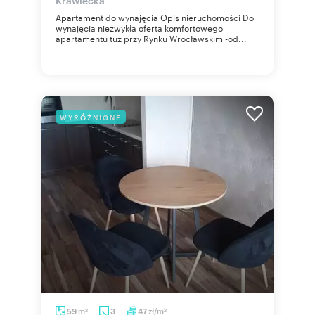
Apartament do wynajęcia Opis nieruchomości Do
wynajęcia niezwykła oferta komfortowego
apartamentu tuz przy Rynku Wrocławskim -od...
WYRÓŻNIONE
m
zł/m
59
3
47
2
2