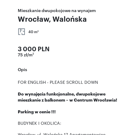
Mieszkanie dwupokojowe na wynajem
Wrocław, Walońska
40 m
2
3 000 PLN
75 zł/m
2
Opis
FOR ENGLISH - PLEASE SCROLL DOWN
Do wynajęcia funkcjonalne, dwupokojowe
mieszkanie z balkonem – w Centrum Wrocławia!
Parking w cenie !!!
BUDYNEK I OKOLICA:
Wrocław, ul. Walońska 17 Apartamentowiec