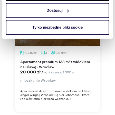
Dostosuj
Wykorzystujemy pliki cookie do spersonalizowania treści
i reklam, aby oferować funkcje społecznościowe i
analizować ruch w naszej witrynie. Informacje o tym, jak
Tylko niezbędne pliki cookie
korzystasz z naszej witryny, udostępniamy partnerom
społecznościowym, reklamowym i analitycznym.
Partnerzy mogą połączyć te informacje z innymi danymi
otrzymanymi od Ciebie lub uzyskanymi podczas
m
zł/m
133,16
3
150
2
2
korzystania z ich usług.
Apartament premium 133 m² z widokiem
na Oławę - Wrocław
20 000 zł
+ czynsz: 1 300 zł
/mc
mieszkanie Wrocław
Apartament klasy premium z widokiem na Oławę |
Angel Wings | Wrocław Są nieruchomości, które
robią świetne pierwsze wrażenie. I ...