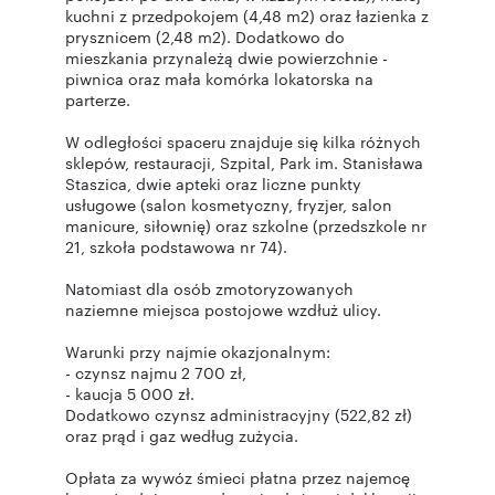
kuchni z przedpokojem (4,48 m2) oraz łazienka z
prysznicem (2,48 m2). Dodatkowo do
mieszkania przynależą dwie powierzchnie -
piwnica oraz mała komórka lokatorska na
parterze.
W odległości spaceru znajduje się kilka różnych
sklepów, restauracji, Szpital, Park im. Stanisława
Staszica, dwie apteki oraz liczne punkty
usługowe (salon kosmetyczny, fryzjer, salon
manicure, siłownię) oraz szkolne (przedszkole nr
21, szkoła podstawowa nr 74).
Natomiast dla osób zmotoryzowanych
naziemne miejsca postojowe wzdłuż ulicy.
Warunki przy najmie okazjonalnym:
- czynsz najmu 2 700 zł,
- kaucja 5 000 zł.
Dodatkowo czynsz administracyjny (522,82 zł)
oraz prąd i gaz według zużycia.
Opłata za wywóz śmieci płatna przez najemcę