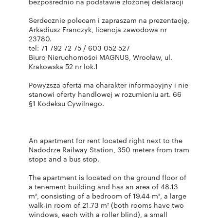
bezpośrednio na podstawie złożonej deklaracji
Serdecznie polecam i zapraszam na prezentację,
Arkadiusz Franczyk, licencja zawodowa nr
23780.
tel: 71 792 72 75 / 603 052 527
Biuro Nieruchomości MAGNUS, Wrocław, ul.
Krakowska 52 nr lok.1
Powyższa oferta ma charakter informacyjny i nie
stanowi oferty handlowej w rozumieniu art. 66
§1 Kodeksu Cywilnego.
An apartment for rent located right next to the
Nadodrze Railway Station, 350 meters from tram
stops and a bus stop.
The apartment is located on the ground floor of
a tenement building and has an area of 48.13
m², consisting of a bedroom of 19.44 m², a large
walk-in room of 21.73 m² (both rooms have two
windows, each with a roller blind), a small