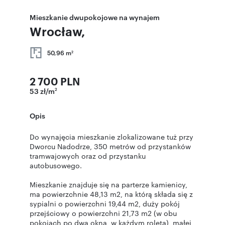
Mieszkanie dwupokojowe na wynajem
Wrocław,
50,96 m
2
2 700 PLN
53 zł/m
2
Opis
Do wynajęcia mieszkanie zlokalizowane tuż przy
Dworcu Nadodrze, 350 metrów od przystanków
tramwajowych oraz od przystanku
autobusowego.
Mieszkanie znajduje się na parterze kamienicy,
ma powierzchnie 48,13 m2, na którą składa się z
sypialni o powierzchni 19,44 m2, duży pokój
przejściowy o powierzchni 21,73 m2 (w obu
pokojach po dwa okna, w każdym roleta), małej