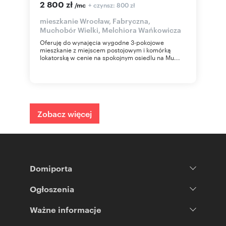
2 800 zł
+ czynsz: 800 zł
/mc
mieszkanie Wrocław, Fabryczna,
Muchobór Wielki, Melchiora Wańkowicza
Oferuję do wynajęcia wygodne 3-pokojowe
mieszkanie z miejscem postojowym i komórką
lokatorską w cenie na spokojnym osiedlu na Mu...
Zobacz więcej
Domiporta
Ogłoszenia
Ważne informacje