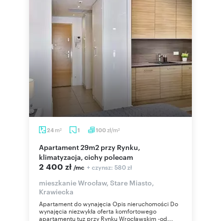
m
zł/m
24
1
100
2
2
Apartament 29m2 przy Rynku,
klimatyzacja, cichy polecam
2 400 zł
+ czynsz: 580 zł
/mc
mieszkanie Wrocław, Stare Miasto,
Krawiecka
Apartament do wynajęcia Opis nieruchomości Do
wynajęcia niezwykła oferta komfortowego
apartamentu tuz przy Rynku Wrocławskim -od...