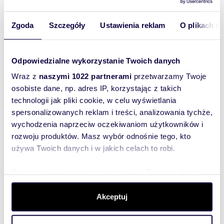
Liczba
2
pokoi:
Powierzchni
Zgoda
Szczegóły
Ustawienia reklam
O plikach c
50,96 m
2
a całkowita:
Lokalizacja:
województwo:
dolnośląskie
powiat:
Wrocław
gmina:
Wrocław
Odpowiedzialne wykorzystanie Twoich danych
miejscowość:
Wrocław
Wraz z
naszymi 1022 partnerami
przetwarzamy Twoje
Podobne oferty w tej lokalizacji
osobiste dane, np. adres IP, korzystając z takich
technologii jak pliki cookie, w celu wyświetlania
WYRÓŻNIONE
spersonalizowanych reklam i treści, analizowania tychże,
wychodzenia naprzeciw oczekiwaniom użytkowników i
rozwoju produktów. Masz wybór odnośnie tego, kto
używa Twoich danych i w jakich celach to robi.
Dowiedz się więcej odnośnie tego, jak Twoje osobiste
dane są przetwarzane oraz ustaw własne preferencje w
sekcji szczegółów
. W Deklaracji plików cookie możesz
Akceptuj
zmienić lub wycofać swoją zgodę w dowolnej chwili.