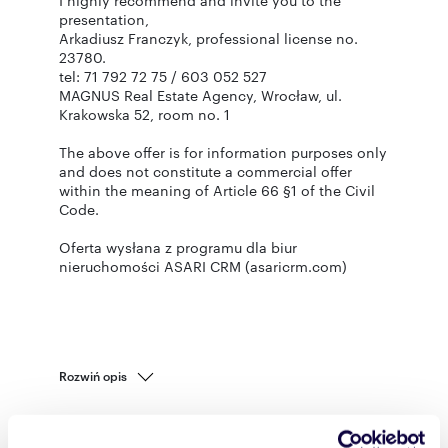
I highly recommend and invite you to the
presentation,
Arkadiusz Franczyk, professional license no.
23780.
tel: 71 792 72 75 / 603 052 527
MAGNUS Real Estate Agency, Wrocław, ul.
Krakowska 52, room no. 1
The above offer is for information purposes only
and does not constitute a commercial offer
within the meaning of Article 66 §1 of the Civil
Code.
Oferta wysłana z programu dla biur
nieruchomości ASARI CRM (asaricrm.com)
Rozwiń opis
Mieszkanie:
na wynajem