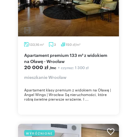
m
zł/m
133,16
3
150
2
2
Apartament premium 133 m² z widokiem
na Oławę - Wrocław
20 000 zł
+ czynsz: 1 300 zł
/mc
mieszkanie Wrocław
Apartament klasy premium z widokiem na Oławę |
Angel Wings | Wrocław Są nieruchomości, które
robią świetne pierwsze wrażenie. I ...
WYRÓŻNIONE