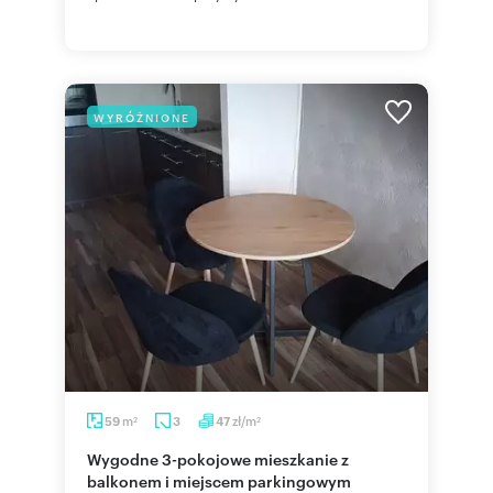
WYRÓŻNIONE
m
zł/m
59
3
47
2
2
Wygodne 3-pokojowe mieszkanie z
balkonem i miejscem parkingowym