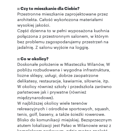
:: Czy to mieszkanie dla Ciebie?
Przestronne mieszkanie zaprojektowane przez
architekta. Całość wykończona materiałami
wysokiej jakości.
Część dzienna to w pełni wyposażona kuchnia
połączona z przestronnym salonem, w którym
bez problemu zagospodarujemy przestrzeń na
jadalnię. Z salonu wyjście na loggię.
:: Co w okolicy?
Doskonałe położenie w Miasteczku Wilanów, W
pobliżu rozbudowana i wygodna infrastruktura,
liczne sklepy, usługi, dobrze zaopatrzone
delikatesy, restauracje, kawiarnie, siłownie, itp.
W okolicy również szkoły i przedszkola zarówno
państwowe jak i prywatne (również
międzynarodowe).
W najbliższej okolicy wiele terenów
rekreacyjnych i ośrodków sportowych, squash,
tenis, golf, baseny, a także ścieżki rowerowe.
Blisko do komunikacji miejskiej. Bezsprzecznym
atutem lokalizacji jest Pałac w Wilanowie wraz z
kompleksem parkowym, gdzie można znaleźć