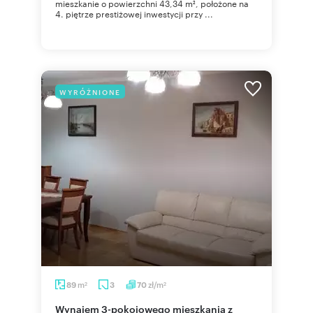
mieszkanie o powierzchni 43,34 m², położone na
4. piętrze prestiżowej inwestycji przy ...
WYRÓŻNIONE
m
zł/m
89
3
70
2
2
Wynajem 3-pokojowego mieszkania z