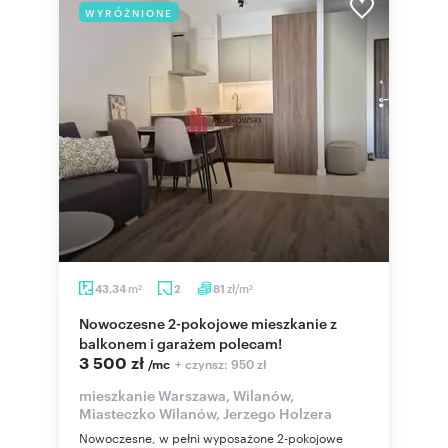
WYRÓŻNIONE
m
zł/m
43,34
2
81
2
2
Nowoczesne 2-pokojowe mieszkanie z
balkonem i garażem polecam!
3 500 zł
+ czynsz: 950 zł
/mc
mieszkanie Warszawa, Wilanów,
Miasteczko Wilanów, Jerzego Holzera
Nowoczesne, w pełni wyposażone 2-pokojowe