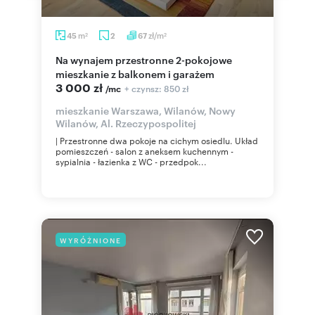
m
zł/m
45
2
67
2
2
Na wynajem przestronne 2-pokojowe
mieszkanie z balkonem i garażem
3 000 zł
+ czynsz: 850 zł
/mc
mieszkanie Warszawa, Wilanów, Nowy
Wilanów, Al. Rzeczypospolitej
| Przestronne dwa pokoje na cichym osiedlu. Układ
pomieszczeń - salon z aneksem kuchennym -
sypialnia - łazienka z WC - przedpok...
WYRÓŻNIONE