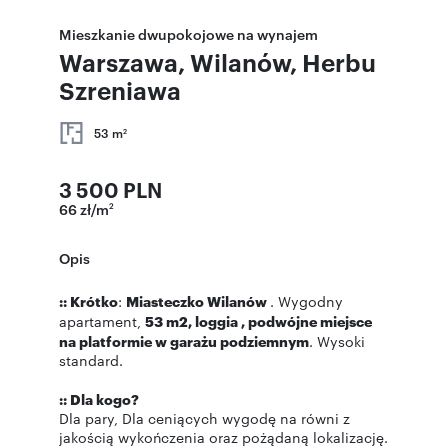
Mieszkanie dwupokojowe na wynajem
Warszawa, Wilanów, Herbu
Szreniawa
53 m
2
3 500 PLN
66 zł/m
2
Opis
:: Krótko
:
Miasteczko Wilanów
. Wygodny
apartament,
53 m2, loggia , podwójne miejsce
na platformie w garażu podziemnym
. Wysoki
standard.
:: Dla kogo?
Dla pary, Dla ceniących wygodę na równi z
jakością wykończenia oraz pożądaną lokalizację.