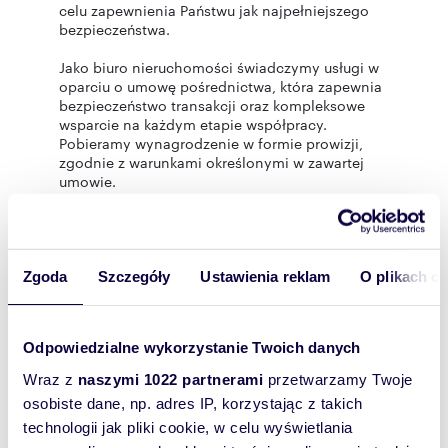
celu zapewnienia Państwu jak najpełniejszego
bezpieczeństwa.
Jako biuro nieruchomości świadczymy usługi w
oparciu o umowę pośrednictwa, która zapewnia
bezpieczeństwo transakcji oraz kompleksowe
wsparcie na każdym etapie współpracy.
Pobieramy wynagrodzenie w formie prowizji,
zgodnie z warunkami określonymi w zawartej
umowie.
_____________
Oferta wysłana z programu dla biur
nieruchomości ASARI CRM (asaricrm.com)
Zgoda
Szczegóły
Ustawienia reklam
O plikach c
Odpowiedzialne wykorzystanie Twoich danych
Rozwiń opis
Wraz z
naszymi 1022 partnerami
przetwarzamy Twoje
osobiste dane, np. adres IP, korzystając z takich
Mieszkanie:
na wynajem
technologii jak pliki cookie, w celu wyświetlania
Liczba
2