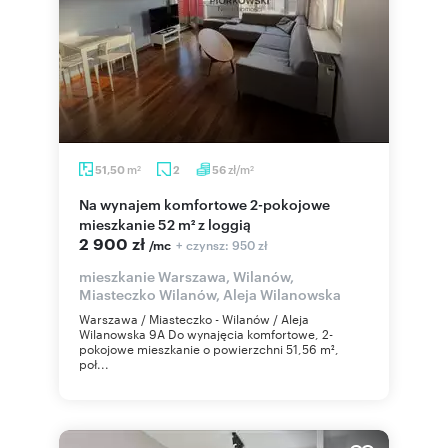
m
zł/m
51,50
2
56
2
2
Na wynajem komfortowe 2-pokojowe
mieszkanie 52 m² z loggią
2 900 zł
+ czynsz: 950 zł
/mc
mieszkanie Warszawa, Wilanów,
Miasteczko Wilanów, Aleja Wilanowska
Warszawa / Miasteczko - Wilanów / Aleja
Wilanowska 9A Do wynajęcia komfortowe, 2-
pokojowe mieszkanie o powierzchni 51,56 m²,
poł...