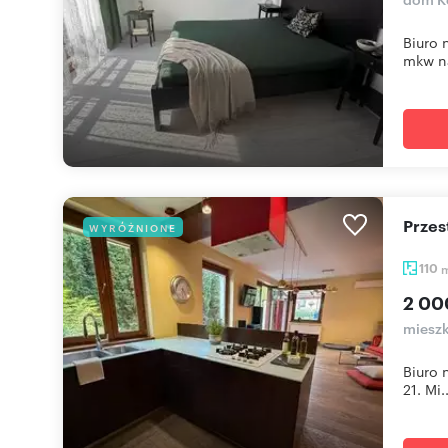
Biuro 
mkw na
Prze
WYRÓŻNIONE
110
2 00
mieszk
Biuro 
21. Mi..