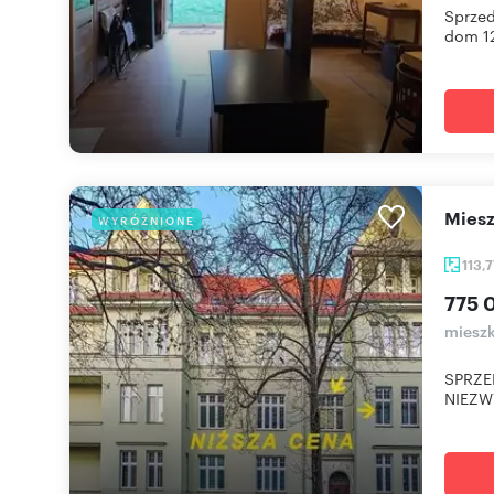
Sprzed
dom 1
mie
WYRÓŻNIONE
113,
775 
mieszk
SPRZE
NIEZW