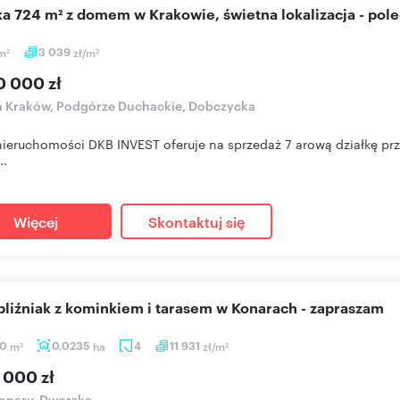
łka 724 m² z domem w Krakowie, świetna lokalizacja - pol
m
3 039
zł/m
2
2
0 000 zł
a Kraków, Podgórze Duchackie, Dobczycka
nieruchomości DKB INVEST oferuje na sprzedaż 7 arową działkę prz
..
Więcej
Skontaktuj się
bliźniak z kominkiem i tarasem w Konarach - zapraszam
30
m
0,0235
ha
4
11 931
zł/m
2
2
 000 zł
onary, Dworska