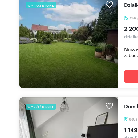
Dzia
WYRÓŻNIONE
724
2 20
działk
Biuro 
zabud.
Dom 
WYRÓŻNIONE
96,
1 149
dom K