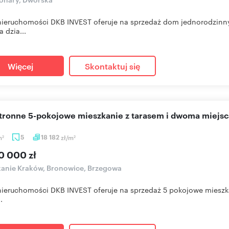
nieruchomości DKB INVEST oferuje na sprzedaż dom jednorodzinny
 dzia...
Więcej
Skontaktuj się
stronne 5-pokojowe mieszkanie z tarasem i dwoma miejs
m
5
18 182
zł/m
2
2
0 000 zł
anie Kraków, Bronowice, Brzegowa
nieruchomości DKB INVEST oferuje na sprzedaż 5 pokojowe mieszka
.