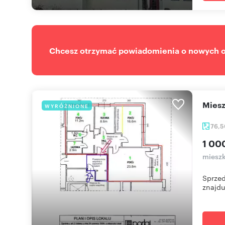
Chcesz otrzymać powiadomienia o nowych of
Mie
WYRÓŻNIONE
76,
1 00
miesz
Sprzed
znajduj