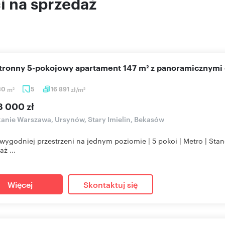
 na sprzedaż
stronny 5-pokojowy apartament 147 m² z panoramicznymi
30
m
5
16 891
zł/m
2
2
8 000 zł
anie Warszawa, Ursynów, Stary Imielin, Bekasów
wygodniej przestrzeni na jednym poziomie | 5 pokoi | Metro | St
ż ...
Więcej
Skontaktuj się