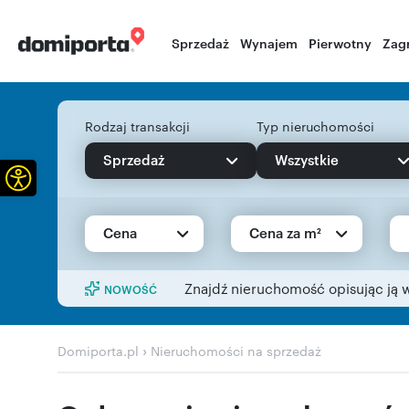
Sprzedaż
Wynajem
Pierwotny
Zag
Rodzaj transakcji
Typ nieruchomości
Sprzedaż
Wszystkie
Otwórz pasek narzędzi
Cena
Cena za m²
Znajdź nieruchomość opisując ją 
NOWOŚĆ
›
Domiporta.pl
Nieruchomości na sprzedaż