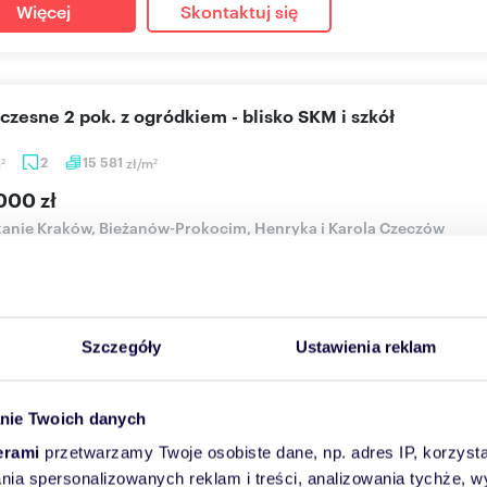
Więcej
Skontaktuj się
czesne 2 pok. z ogródkiem - blisko SKM i szkół
m
2
15 581
zł/m
2
2
000 zł
anie Kraków, Bieżanów-Prokocim, Henryka i Karola Czeczów
nieruchomości DKB INVEST oferuje do sprzedaży mieszkanie 2-u 
ie (Złoci...
Szczegóły
Ustawienia reklam
Więcej
Skontaktuj się
nie Twoich danych
erami
przetwarzamy Twoje osobiste dane, np. adres IP, korzystaj
lerka 25 m² z widokiem, winda, gotowa do zamieszkania 
lania spersonalizowanych reklam i treści, analizowania tychże,