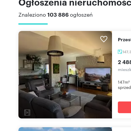
Ogłoszenia nieruchomości
Znaleziono
103 886
ogłoszeń
Prze
147,
2 48
mieszk
147m² 
sprzeda