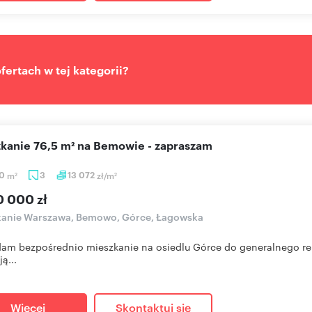
ertach w tej kategorii?
szkanie 76,5 m² na Bemowie - zapraszam
50
m
3
13 072
zł/m
2
2
0 000 zł
kanie Warszawa, Bemowo, Górce, Łagowska
am bezpośrednio mieszkanie na osiedlu Górce do generalnego remon
ą...
Więcej
Skontaktuj się