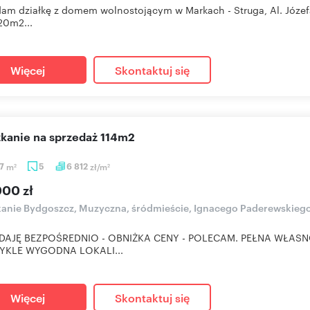
am działkę z domem wolnostojącym w Markach - Struga, Al. Józefa
20m2...
Więcej
Skontaktuj się
szkanie na sprzedaż 114m2
77
m
5
6 812
zł/m
2
2
000 zł
anie Bydgoszcz, Muzyczna, śródmieście, Ignacego Paderewskieg
DAJĘ BEZPOŚREDNIO - OBNIŻKA CENY - POLECAM. PEŁNA WŁASNO
YKLE WYGODNA LOKALI...
Więcej
Skontaktuj się