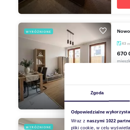
Nowo
WYRÓŻNIONE
43
670 
mieszk
Biuro 
Krakow
Zgoda
Odpowiedzialne wykorzysta
Wraz z
naszymi 1022 partn
Kawa
WYRÓŻNIONE
pliki cookie, w celu wyświet