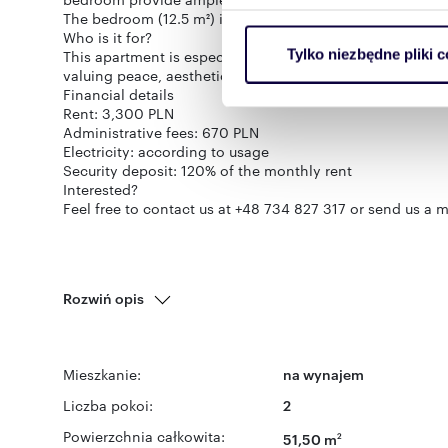
The bedroom (12.5 m²) is well-proportioned and quiet – an
Who is it for?
Wykorzystujemy pliki cookie 
Tylko niezbędne pliki c
This apartment is especially suited for those who are loo
ruch w naszej witrynie. Inf
valuing peace, aesthetics, and everyday comfort – more o
reklamowym i analitycznym. 
Financial details
uzyskanymi podczas korzysta
Rent: 3,300 PLN
Administrative fees: 670 PLN
Electricity: according to usage
Security deposit: 120% of the monthly rent
Interested?
Feel free to contact us at +48 734 827 317 or send us a m
Rozwiń opis
Mieszkanie:
na wynajem
Liczba pokoi:
2
Powierzchnia całkowita:
51,50 m
2