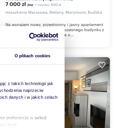
7 000 zł
+ czynsz: 800 zł
/mc
mieszkanie Warszawa, Bielany, Marymont, Rudzka
Na wynajem nowy, przestronny i jasny apartament
usytuowany na 4 piętrze nowoczesnego budynku z
2021 r. na Bielanach.Mieszkanie o...
O plikach cookies
WYRÓŻNIONE
ąc z takich technologii jak
 wychodzenia naprzeciw
ch danych i w jakich celach
sne preferencje w
sekcji
j chwili.