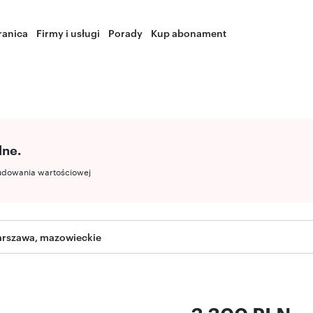
ranica
Firmy i usługi
Porady
Kup abonament
lne.
udowania wartościowej
arszawa, mazowieckie