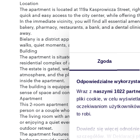
Location
The apartment is located at 119a Kasprowicza Street, righ
quick and easy access to the city center, while offering th
In the immediate vicinity, you will find all essential amen
bakery, pharmacy, restaurants, a bank, and a dental clini
away.
Bielany is a district appreciated by those who value bal
walks, quiet moments, and relaxing with a good book.
Building
The apartment is situated on the 5th floor of a 7-store
Zgoda
residential complex of a higher standard.
The estate is gated, well-maintained, and surrounded by 
atmosphere, and the playground located within the esta
inside the apartment.
Odpowiedzialne wykorzysta
The building is equipped with an elevator. The ceiling
Wraz z
naszymi 1022 partn
sense of space and comfort.
Apartment
pliki cookie, w celu wyświet
This 2-room apartment (51.5 m²) has been designed for com
oczekiwaniom użytkowników i
person or a couple who value order, functionality, and a
to robi.
The living room with an open-plan kitchen creates a brig
or enjoying a quiet evening with a book. The living roo
outdoor retreat.
Dowiedz się więcej odnośnie
The apartment features elegant bamboo flooring and gres 
szczegółów
. W Deklaracji 
bedroom provide ample storage and help maintain a cle