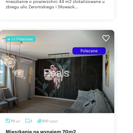
mieszkanie o powierzchni 44 m2 zlokalizowane u
zbiegu ulic Żeromskiego i Słowack...
WYRÓŻNIONE
70
m
3
100
zł/m
2
2
mieszkanie na wynajem 70m2