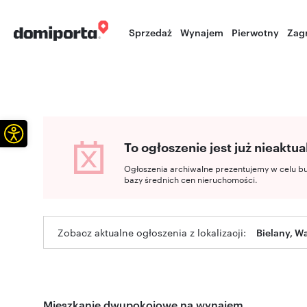
Sprzedaż
Wynajem
Pierwotny
Zag
Otwórz pasek narzędzi
To ogłoszenie jest już nieaktua
Ogłoszenia archiwalne prezentujemy w celu b
bazy średnich cen nieruchomości.
Zobacz aktualne ogłoszenia z lokalizacji:
Bielany, W
Mieszkanie dwupokojowe na wynajem