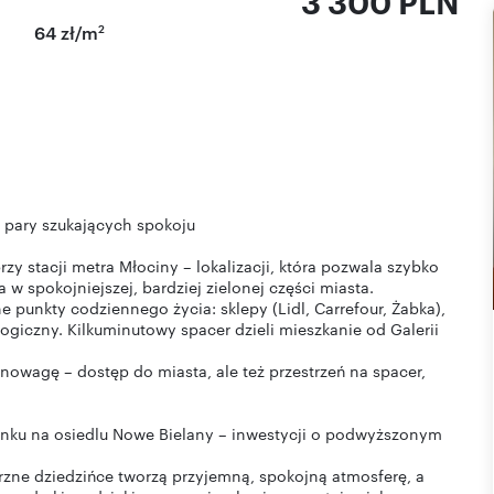
3 300 PLN
2
64 zł/m
b pary szukających spokoju
rzy stacji metra Młociny – lokalizacji, która pozwala szybko
w spokojniejszej, bardziej zielonej części miasta.
 punkty codziennego życia: sklepy (Lidl, Carrefour, Żabka),
logiczny. Kilkuminutowy spacer dzieli mieszkanie od Galerii
wnowagę – dostęp do miasta, ale też przestrzeń na spacer,
dynku na osiedlu Nowe Bielany – inwestycji o podwyższonym
rzne dziedzińce tworzą przyjemną, spokojną atmosferę, a