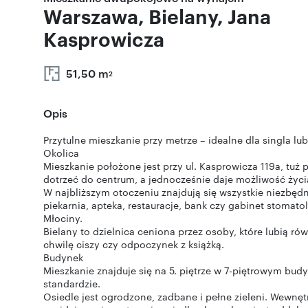
Warszawa, Bielany, Jana
Kasprowicza
51,50 m
2
Opis
Przytulne mieszkanie przy metrze – idealne dla singla lu
Okolica
Mieszkanie położone jest przy ul. Kasprowicza 119a, tuż p
dotrzeć do centrum, a jednocześnie daje możliwość życia 
W najbliższym otoczeniu znajdują się wszystkie niezbędne
piekarnia, apteka, restauracje, bank czy gabinet stomato
Młociny.
Bielany to dzielnica ceniona przez osoby, które lubią ró
chwilę ciszy czy odpoczynek z książką.
Budynek
Mieszkanie znajduje się na 5. piętrze w 7-piętrowym bu
standardzie.
Osiedle jest ogrodzone, zadbane i pełne zieleni. Wewnęt