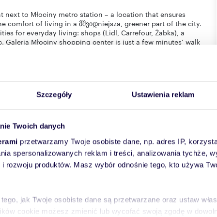
t next to Młociny metro station – a location that ensures
e comfort of living in a მშვიდniejsza, greener part of the city.
ities for everyday living: shops (Lidl, Carrefour, Żabka), a
c. Galeria Młociny shopping center is just a few minutes’ walk
ance – convenient access to the city combined with space for
y building in the Nowe Bielany development – a modern
Szczegóły
Ustawienia reklam
greenery. The internal courtyards create a calm and pleasant
te is set away from the windows, ensuring peace and quiet
nie Twoich danych
 height (265 cm) and wooden windows further enhance the
erami
przetwarzamy Twoje osobiste dane, np. adres IP, korzystaj
lania spersonalizowanych reklam i treści, analizowania tychże,
fortable everyday living. It is an ideal space for a single
 rozwoju produktów. Masz wybór odnośnie tego, kto używa Twoi
 peaceful atmosphere.
ht and welcoming living area – perfect for relaxing, working,
m opens onto a balcony (5.5 m²), which can serve as a cozy
 tego, jak Twoje osobiste dane są przetwarzane oraz ustaw wła
tiles. Built-in wardrobes in the living room, hallway, and
plików cookie możesz zmienić lub wycofać swoją zgodę w dowolne
an, organized space.