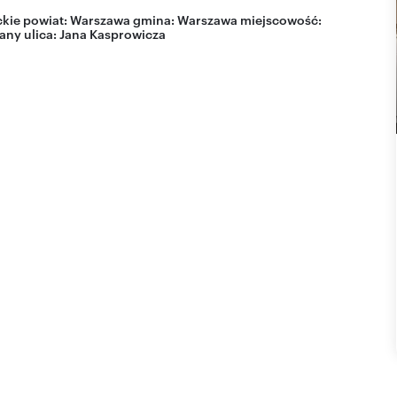
kie
powiat:
Warszawa
gmina:
Warszawa
miejscowość:
lany
ulica:
Jana Kasprowicza