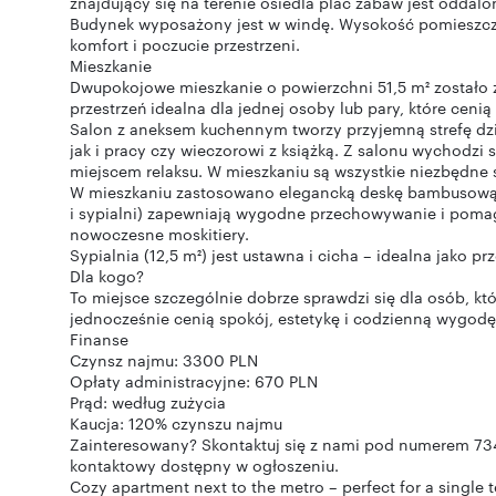
znajdujący się na terenie osiedla plac zabaw jest oddal
Budynek wyposażony jest w windę. Wysokość pomieszcz
komfort i poczucie przestrzeni.
Mieszkanie
Dwupokojowe mieszkanie o powierzchni 51,5 m² zostało
przestrzeń idealna dla jednej osoby lub pary, które ceni
Salon z aneksem kuchennym tworzy przyjemną strefę dzi
jak i pracy czy wieczorowi z książką. Z salonu wychodzi 
miejscem relaksu. W mieszkaniu są wszystkie niezbędne 
W mieszkaniu zastosowano elegancką deskę bambusową o
i sypialni) zapewniają wygodne przechowywanie i poma
nowoczesne moskitiery.
Sypialnia (12,5 m²) jest ustawna i cicha – idealna jako p
Dla kogo?
To miejsce szczególnie dobrze sprawdzi się dla osób, któ
jednocześnie cenią spokój, estetykę i codzienną wygodę 
Finanse
Czynsz najmu: 3300 PLN
Opłaty administracyjne: 670 PLN
Prąd: według zużycia
Kaucja: 120% czynszu najmu
Zainteresowany? Skontaktuj się z nami pod numerem 734
kontaktowy dostępny w ogłoszeniu.
Cozy apartment next to the metro – perfect for a single