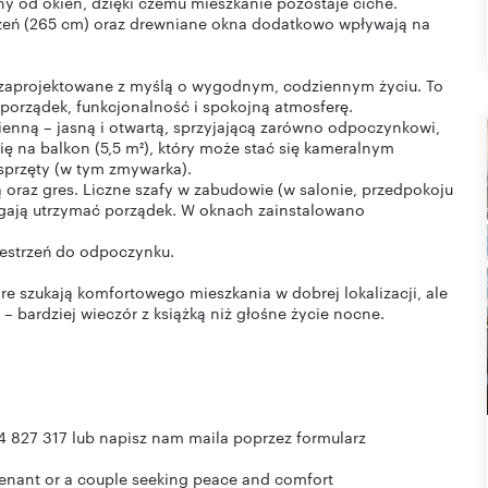
ony od okien, dzięki czemu mieszkanie pozostaje ciche.
eń (265 cm) oraz drewniane okna dodatkowo wpływają na
 zaprojektowane z myślą o wygodnym, codziennym życiu. To
ą porządek, funkcjonalność i spokojną atmosferę.
enną – jasną i otwartą, sprzyjającą zarówno odpoczynkowi,
się na balkon (5,5 m²), który może stać się kameralnym
sprzęty (w tym zmywarka).
raz gres. Liczne szafy w zabudowie (w salonie, przedpokoju
gają utrzymać porządek. W oknach zainstalowano
rzestrzeń do odpoczynku.
re szukają komfortowego mieszkania w dobrej lokalizacji, ale
– bardziej wieczór z książką niż głośne życie nocne.
 827 317 lub napisz nam maila poprzez formularz
 tenant or a couple seeking peace and comfort