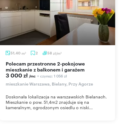
51,40
m
2
58
zł/m
2
2
Polecam przestronne 2-pokojowe
mieszkanie z balkonem i garażem
3 000 zł
+ czynsz: 1 056 zł
/mc
mieszkanie Warszawa, Bielany, Przy Agorze
Doskonała lokalizacja na warszawskich Bielanach.
Mieszkanie o pow. 51,4m2 znajduje się na
kameralnym, ogrodzonym osiedlu o niski...