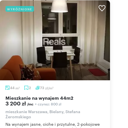
WYRÓŻNIONE
44
m
2
73
zł/m
2
2
mieszkanie na wynajem 44m2
3 200 zł
+ czynsz: 800 zł
/mc
mieszkanie Warszawa, Bielany, Stefana
Żeromskiego
Na wynajem jasne, ciche i przytulne, 2-pokojowe