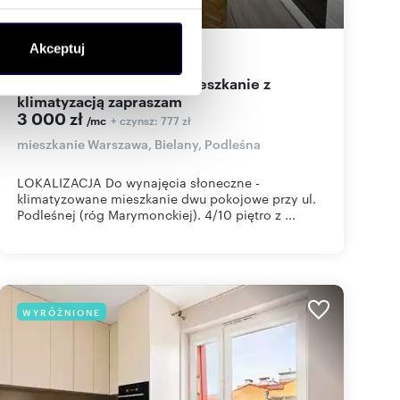
ołecznościowe i analizować
Akceptuj
35
m
2
86
zł/m
artnerom społecznościowym,
2
2
anymi od Ciebie lub
Słoneczne 2-pokojowe mieszkanie z
klimatyzacją zapraszam
3 000 zł
+ czynsz: 777 zł
/mc
mieszkanie Warszawa, Bielany, Podleśna
LOKALIZACJA Do wynajęcia słoneczne -
klimatyzowane mieszkanie dwu pokojowe przy ul.
Podleśnej (róg Marymonckiej). 4/10 piętro z ...
WYRÓŻNIONE