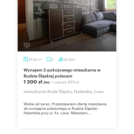
m
zł/m
37,32
2
32
2
2
Wynajem 2-pokojowego mieszkania w
Rudzie Śląskiej polecam
1 200 zł
+ czynsz: 670 zł
/mc
mieszkanie Ruda Śląska, Halemba, Lexa
Wolne od zaraz. Przedstawiam ofertę mieszkania
do wynajęcia położonego w Rudzie Śląskiej -
Halembie przy ul. Ks. Lexa. Mieszkani...