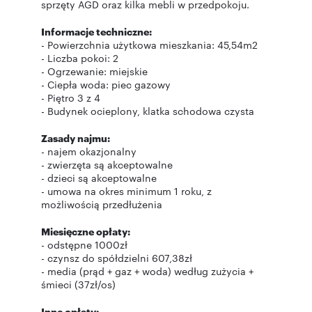
sprzęty AGD oraz kilka mebli w przedpokoju.
Informacje techniczne:
- Powierzchnia użytkowa mieszkania: 45,54m2
- Liczba pokoi: 2
- Ogrzewanie: miejskie
- Ciepła woda: piec gazowy
- Piętro 3 z 4
- Budynek ocieplony, klatka schodowa czysta
Zasady najmu:
- najem okazjonalny
- zwierzęta są akceptowalne
- dzieci są akceptowalne
- umowa na okres minimum 1 roku, z
możliwością przedłużenia
Miesięczne opłaty:
- odstępne 1000zł
- czynsz do spółdzielni 607,38zł
- media (prąd + gaz + woda) według zużycia +
śmieci (37zł/os)
Inne opłaty: