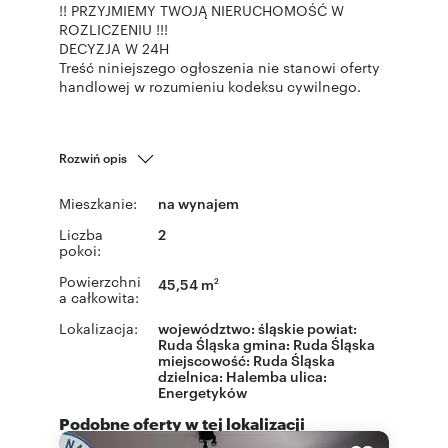
!! PRZYJMIEMY TWOJĄ NIERUCHOMOŚĆ W
ROZLICZENIU !!!
DECYZJA W 24H
Treść niniejszego ogłoszenia nie stanowi oferty
handlowej w rozumieniu kodeksu cywilnego.
Rozwiń opis
Mieszkanie:
na wynajem
Liczba
2
pokoi:
Powierzchni
45,54 m
2
a całkowita:
Lokalizacja:
województwo:
śląskie
powiat:
Ruda Śląska
gmina:
Ruda Śląska
miejscowość:
Ruda Śląska
dzielnica:
Halemba
ulica:
Energetyków
Podobne oferty w tej lokalizacji