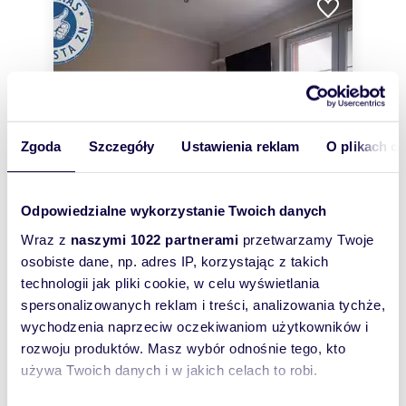
Zgoda
Szczegóły
Ustawienia reklam
O plikach c
Odpowiedzialne wykorzystanie Twoich danych
Wraz z
naszymi 1022 partnerami
przetwarzamy Twoje
osobiste dane, np. adres IP, korzystając z takich
m
zł/m
28,90
1
47
2
2
technologii jak pliki cookie, w celu wyświetlania
Kawalerka 29 m² w Rudzie Śląskiej -
spersonalizowanych reklam i treści, analizowania tychże,
umeblowana z darmowym internetem
wychodzenia naprzeciw oczekiwaniom użytkowników i
1 350 zł
/mc
rozwoju produktów. Masz wybór odnośnie tego, kto
mieszkanie Ruda Śląska, Halemba,
używa Twoich danych i w jakich celach to robi.
Międzyblokowa
Do wynajęcia mieszkanie w Rudzie Śląskiej ,