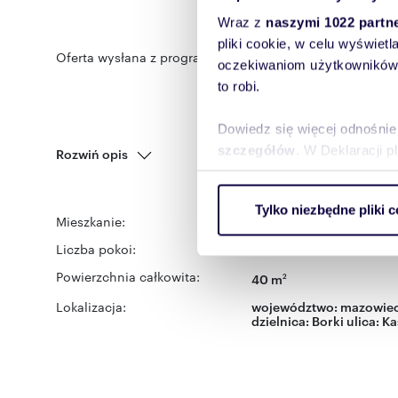
Wraz z
naszymi 1022 partn
pliki cookie, w celu wyświet
Oferta wysłana z programu dla biur nieruchomości ASAR
oczekiwaniom użytkowników i
to robi.
Dowiedz się więcej odnośnie
szczegółów
. W Deklaracji 
Rozwiń opis
Wykorzystujemy pliki cookie 
Tylko niezbędne pliki c
ruch w naszej witrynie. Inf
Mieszkanie:
na wynajem
reklamowym i analitycznym. 
Liczba pokoi:
2
uzyskanymi podczas korzysta
Powierzchnia całkowita:
40 m
2
Lokalizacja:
województwo:
mazowiec
dzielnica:
Borki
ulica:
Ka