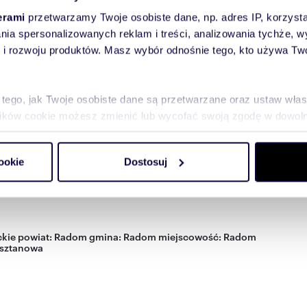
erami
przetwarzamy Twoje osobiste dane, np. adres IP, korzystaj
lania spersonalizowanych reklam i treści, analizowania tychże,
I CRM (asaricrm.com)
 rozwoju produktów. Masz wybór odnośnie tego, kto używa Twoi
 tego, jak Twoje osobiste dane są przetwarzane oraz ustaw wła
plików cookie możesz zmienić lub wycofać swoją zgodę w dowolne
do spersonalizowania treści i reklam, aby oferować funkcje sp
ookie
Dostosuj
ormacje o tym, jak korzystasz z naszej witryny, udostępniamy p
Partnerzy mogą połączyć te informacje z innymi danymi otrzym
nia z ich usług.
kie
powiat:
Radom
gmina:
Radom
miejscowość:
Radom
sztanowa