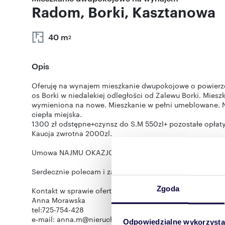
Radom, Borki, Kasztanowa
40 m
2
Opis
Oferuję na wynajem mieszkanie dwupokojowe o powierzc
os Borki w niedalekiej odległości od Zalewu Borki. Miesz
wymieniona na nowe. Mieszkanie w pełni umeblowane. N
ciepła miejska.
1300 zł odstępne+czynsz do S.M 550zl+ pozostałe opłaty
Kaucja zwrotna 2000zl.
Umowa NAJMU OKAZJONALNEGO na min. 1 rok z możliwo
Serdecznie polecam i zapraszam zainteresowane osoby d
Zgoda
Kontakt w sprawie oferty:
Anna Morawska
tel:725-754-428
e-mail: anna.m@nieruchomosci-sweethome.pl
Odpowiedzialne wykorzysta