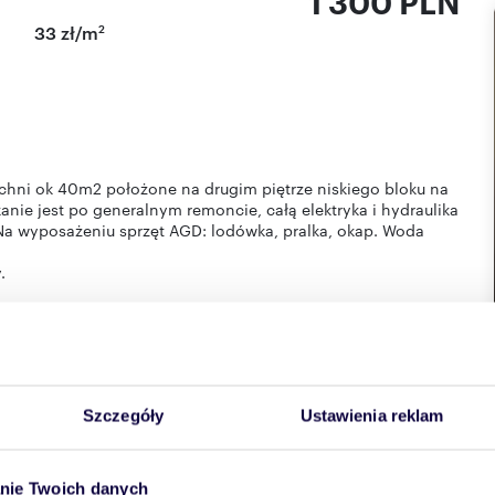
1 300 PLN
2
33 zł/m
hni ok 40m2 położone na drugim piętrze niskiego bloku na
kanie jest po generalnym remoncie, całą elektryka i hydraulika
a wyposażeniu sprzęt AGD: lodówka, pralka, okap. Woda
.
ścią przedłużenia umowy.
o kontaktu i na prezentację.
Szczegóły
Ustawienia reklam
nie Twoich danych