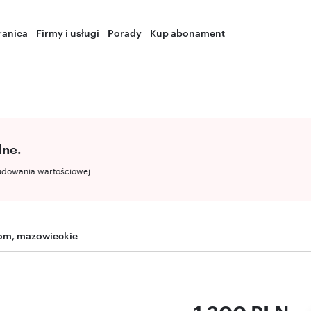
ranica
Firmy i usługi
Porady
Kup abonament
lne.
udowania wartościowej
dom, mazowieckie