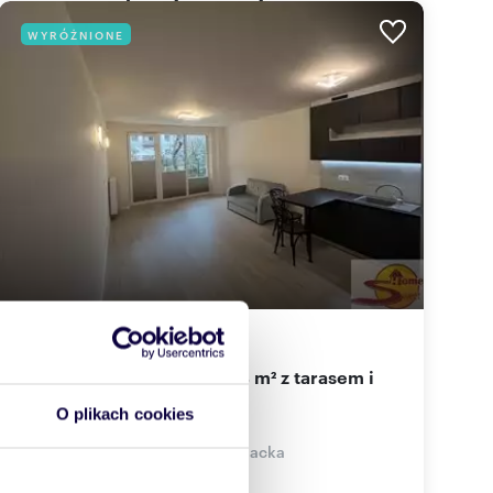
WYRÓŻNIONE
34
m
1
62
zł/m
2
2
Nowoczesna kawalerka 34 m² z tarasem i
garażem zapraszam
O plikach cookies
2 100 zł
+ czynsz: 400 zł
/mc
mieszkanie Radom, Borki, Mariacka