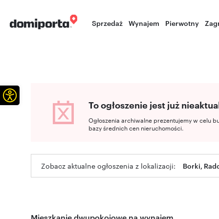
Sprzedaż
Wynajem
Pierwotny
Zag
Otwórz pasek narzędzi
To ogłoszenie jest już nieaktua
Ogłoszenia archiwalne prezentujemy w celu b
bazy średnich cen nieruchomości.
Zobacz aktualne ogłoszenia z lokalizacji:
Borki, Ra
Mieszkanie dwupokojowe na wynajem