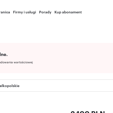
ranica
Firmy i usługi
Porady
Kup abonament
lne.
udowania wartościowej
elkopolskie