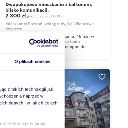
Dwupokojowe mieszkanie z balkonem,
blisko komunikacji.
2 300 zł
+ czynsz: 1 000 zł
/mc
mieszkanie Poznań, winogrady, Os. Wichrowe
Wzgórze
Wynajmę dwupokojowe mieszkanie, 46 m2, w
Poznaniu na Winogradach. Mieszkanie
umeblowane, od 15.08.2026 dostepne do
zamieszkania....
O plikach cookies
WYRÓŻNIONE
ąc z takich technologii jak
 wychodzenia naprzeciw
ch danych i w jakich celach
sne preferencje w
sekcji