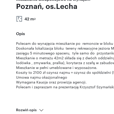
Poznań, os.Lecha
42 m
2
Opis
Polecam do wynajęcia mieszkanie po remoncie w bloku n
Doskonała lokalizacja bloku tereny rekreacyjne jeziora M
zasięgu 5 minutowego spaceru, tyle samo do przystank
Mieszkanie o metrażu 42m2 składa się z dwóch oddzielny
lodówka , zmywarka, pralka), korytarza z szafą w zabudow
Mieszkanie w pełni umeblowane i wyposażone.
Koszty to 2100 zł czynsz najmu + czynsz do spółdzielni (
Umowa najmu okazjonalnego
Wymagana Kaucja oraz prowizja agencji.
Polecam i zapraszam na prezentację Krzysztof Szymańsk
Rozwiń opis