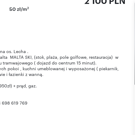
2 100 PLN
2
50 zł/m
a os. Lecha .
alta MALTA SKI, (stok, plaża, pole golfowe, restauracja) w
u tramwajowego ( dojazd do centrum 15 minut).
ch pokoi , kuchni umeblowanej i wyposażonej ( piekarnik,
ie i łazienki z wanną.
950zł) + prąd, gaz.
i 698 619 769