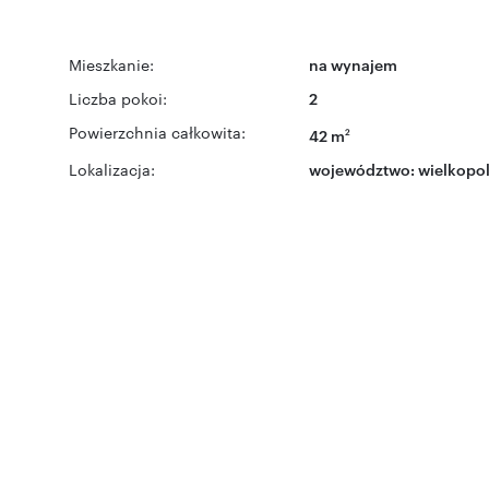
Mieszkanie:
na wynajem
Liczba pokoi:
2
Powierzchnia całkowita:
42 m
2
Lokalizacja:
województwo:
wielkopol