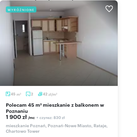
WYRÓŻNIONE
45
m
2
42
zł/m
2
2
Polecam 45 m² mieszkanie z balkonem w
Poznaniu
1 900 zł
+ czynsz: 830 zł
/mc
mieszkanie Poznań, Poznań-Nowe Miasto, Rataje,
Chartowo Tower