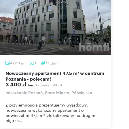
47,50
m
1
72
zł/m
2
2
Nowoczesny apartament 47,5 m² w centrum
Poznania - polecam!
3 400 zł
+ czynsz: 600 zł
/mc
mieszkanie Poznań, Stare Miasto, Półwiejska
Z przyjemnością prezentujemy wyjątkowy,
nowocześnie wykończony apartament o
powierzchni 47,5 m², zlokalizowany na drugim
piętrze...