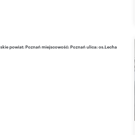
skie
powiat:
Poznań
miejscowość:
Poznań
ulica:
os.Lecha