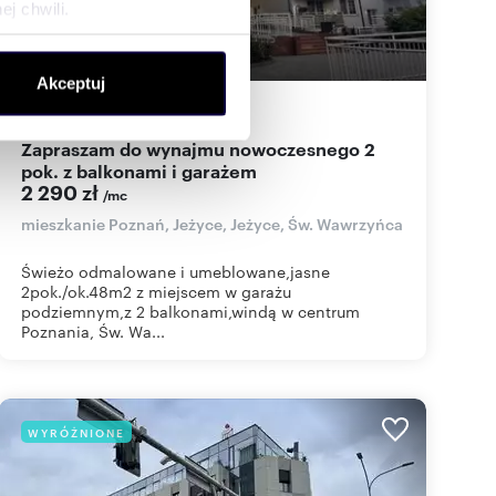
j chwili.
ołecznościowe i analizować
Akceptuj
artnerom społecznościowym,
48
m
2
48
zł/m
2
2
anymi od Ciebie lub
Zapraszam do wynajmu nowoczesnego 2
pok. z balkonami i garażem
2 290 zł
/mc
mieszkanie Poznań, Jeżyce, Jeżyce, Św. Wawrzyńca
Świeżo odmalowane i umeblowane,jasne
2pok./ok.48m2 z miejscem w garażu
podziemnym,z 2 balkonami,windą w centrum
Poznania, Św. Wa...
WYRÓŻNIONE