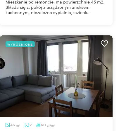
Mieszkanie po remoncie, ma powierzchnię 45 m2.
Składa się z: pokój z urządzonym aneksem
kuchennym, niezależna sypialnia, łazienk...
WYRÓŻNIONE
46
m
2
50
zł/m
2
2