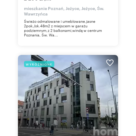
mieszkanie Poznań, Jeżyce, Jeżyce, Św.
Wawrzyńca
Świeżo odmalowane i umeblowane,jasne
2pok./ok.48m2 z miejscem w garażu
podziemnym,z 2 balkonami,windą w centrum
Poznania, Św. Wa...
WYRÓŻNIONE