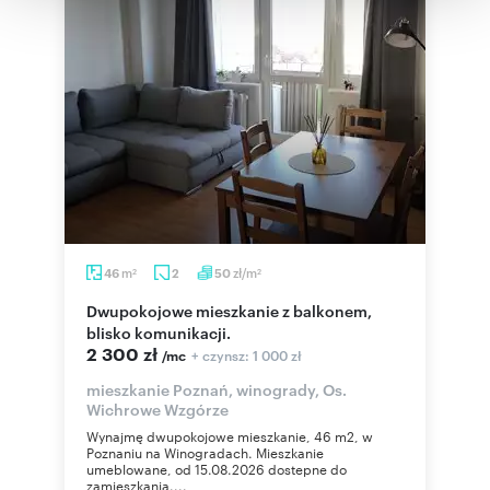
korzystania z ich usług.
m
zł/m
46
2
50
2
2
Dwupokojowe mieszkanie z balkonem,
blisko komunikacji.
2 300 zł
+ czynsz: 1 000 zł
/mc
mieszkanie Poznań, winogrady, Os.
Wichrowe Wzgórze
Wynajmę dwupokojowe mieszkanie, 46 m2, w
Poznaniu na Winogradach. Mieszkanie
umeblowane, od 15.08.2026 dostepne do
zamieszkania....