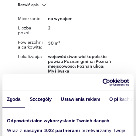
Rozwiń opis
Mieszkanie:
na wynajem
Liczba
2
pokoi:
Powierzchni
30 m
2
a całkowita:
Lokalizacja:
województwo:
wielkopolskie
powiat:
Poznań
gmina:
Poznań
miejscowość:
Poznań
ulica:
Myśliwska
Podobne oferty w tej lokalizacji
WYRÓŻNIONE
Zgoda
Szczegóły
Ustawienia reklam
O plikach c
Odpowiedzialne wykorzystanie Twoich danych
Wraz z
naszymi 1022 partnerami
przetwarzamy Twoje