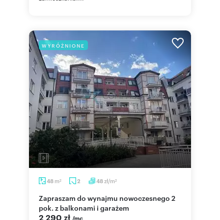
WYRÓŻNIONE
m
zł/m
48
2
48
2
2
Zapraszam do wynajmu nowoczesnego 2
pok. z balkonami i garażem
2 290 zł
/mc