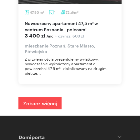
m
zł/m
47,50
1
72
2
2
Nowoczesny apartament 47,5 m² w
centrum Poznania - polecam!
3 400 zł
+ czynsz: 600 zł
/mc
mieszkanie Poznań, Stare Miasto,
Półwiejska
Z przyjemnością prezentujemy wyjątkowy,
nowocześnie wykończony apartament o
powierzchni 47,5 m², zlokalizowany na drugim
piętrze...
Zobacz więcej
Domiporta