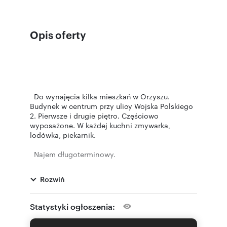
Opis oferty
Do wynajęcia kilka mieszkań w Orzyszu.
Budynek w centrum przy ulicy Wojska Polskiego
2. Pierwsze i drugie piętro. Częściowo
wyposażone. W każdej kuchni zmywarka,
lodówka, piekarnik.
Najem długoterminowy.
1P M1 - 31,09m2 - 1500 zł /WYNAJĘTE
1P M2 - 30,55m2 - 1500 zł
Rozwiń
1P M3 - 41,98m2 - 1600 zł / WYNAJĘTE
1P M4 - 56,01m2 - 1700 zł
1P M5 - 37,17m2 - 1600 zł /WYNAJĘTE
Statystyki ogłoszenia:
2P M6 - 30,01m2 - 1500 zł /WYNAJĘTE
2P M7 - 34,59m2 - 1600 zł