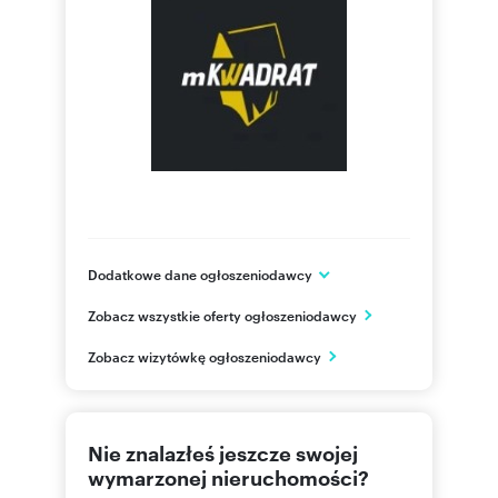
Dodatkowe dane ogłoszeniodawcy
Elizy Orzeszkowej 30/2
Zobacz wszystkie oferty ogłoszeniodawcy
Ełk
warmińsko-mazurskie
PL
Zobacz wizytówkę ogłoszeniodawcy
87 610
Pokaż telefon
Nie znalazłeś jeszcze swojej
608 14
Pokaż telefon
wymarzonej nieruchomości?