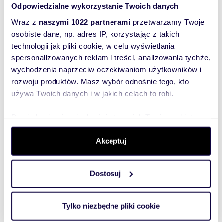
Odpowiedzialne wykorzystanie Twoich danych
Wraz z
naszymi 1022 partnerami
przetwarzamy Twoje
Numer oferty: MKW-MW-1533
osobiste dane, np. adres IP, korzystając z takich
Nr licencji zawodowej: 12431
technologii jak pliki cookie, w celu wyświetlania
spersonalizowanych reklam i treści, analizowania tychże,
wychodzenia naprzeciw oczekiwaniom użytkowników i
rozwoju produktów. Masz wybór odnośnie tego, kto
Interesują mnie
używa Twoich danych i w jakich celach to robi.
podobne oferty
(rozwiń)
Dowiedz się więcej odnośnie tego, jak Twoje osobiste
Chcę otrzymywać
informacje o
dane są przetwarzane oraz ustaw własne preferencje w
promocjach i
usługach.
sekcji szczegółów
. W Deklaracji plików cookie możesz
Akceptuj
(rozwiń)
zmienić lub wycofać swoją zgodę w dowolnej chwili.
Administratorem danych
jest Domiporta Sp. z o.o.
Dostosuj
(rozwiń)
Wykorzystujemy pliki cookie do spersonalizowania treści
i reklam, aby oferować funkcje społecznościowe i
Wyślij zapytanie
analizować ruch w naszej witrynie. Informacje o tym, jak
Tylko niezbędne pliki cookie
korzystasz z naszej witryny, udostępniamy partnerom