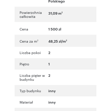
Polskiego
Powierzchnia
31,09 m
2
całkowita
Cena
1 500 zł
Cena za m
48,25 zł/m
2
2
Liczba pokoi
2
Piętro
1
Liczba pięter w
2
budynku
Typ budynku
inny
Materiał
inny