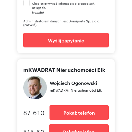
Chcę otrzymywać informacje o promocjach i
usługach.
(rozwiń)
Administratorem danych jest Domiporta Sp. z o.o.
(rozwiń)
Wyślij zapytanie
mKWADRAT Nieruchomości Ełk
Wojciech
Ogonowski
mKWADRAT Nieruchomości Ełk
87 610
Pokaż telefon
515 52
Pokaż telefon