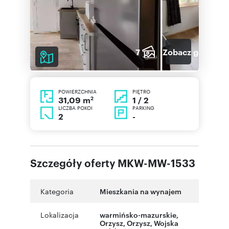
7
Zobacz galerię
POWIERZCHNIA
PIĘTRO
2
1 / 2
31,09 m
LICZBA POKOI
PARKING
2
-
Szczegóły oferty MKW-MW-1533
Kategoria
Mieszkania na wynajem
Lokalizacja
warmińsko-mazurskie
,
Orzysz
,
Orzysz
,
Wojska