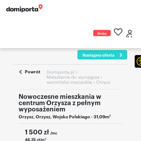
Dodaj
ogłoszenie
Następna oferta
Powrót
›
Domiporta.pl
›
Mieszkania do wynajęcia
›
warmińsko-mazurskie
Orzysz
Nowoczesne mieszkania w
centrum Orzysza z pełnym
wyposażeniem
Orzysz
,
Orzysz
,
Wojska Polskiego
- 31,09m
2
1 500
zł
/mc
48,25 zł/m
2