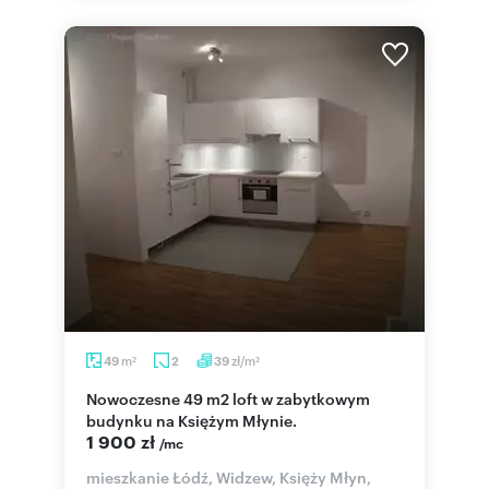
m
zł/m
49
2
39
2
2
Nowoczesne 49 m2 loft w zabytkowym
budynku na Księżym Młynie.
1 900 zł
/mc
mieszkanie Łódź, Widzew, Księży Młyn,