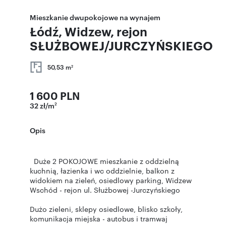
Mieszkanie dwupokojowe na wynajem
Łódź, Widzew, rejon
SŁUŻBOWEJ/JURCZYŃSKIEGO
50,53 m
2
1 600 PLN
32 zł/m
2
Opis
Duże 2 POKOJOWE mieszkanie z oddzielną
kuchnią, łazienka i wc oddzielnie, balkon z
widokiem na zieleń, osiedlowy parking, Widzew
Wschód - rejon ul. Służbowej -Jurczyńskiego
Dużo zieleni, sklepy osiedlowe, blisko szkoły,
komunikacja miejska - autobus i tramwaj