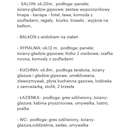
- SALON: ok.20m, podłoga: panele;
ściany:gładzie gipsowe; zestaw wypoczynkowy
knapa - kanapa - fotel, ława, komoda z
szufladami, regały, biurko, krzesło , wyjście na
balkon,
- BALKON z widokiem na zieleń
- SYPIALNIA: ok.12 m, podłoga: panele;
ściany:gładzie gipsowe; łóżko 2 osobowe, szafka
nocna, komody z szufladami
- KUCHNIA: ok.8m , podłoga terakota, ściany
glazura i gładzie gipsowe, umeblowana,
zlewozmywak, płyta kuchenna gazowa, lodówka
z zamrażarką, stolik, 2 krzesła
- ŁAZIENKA: podłoga: gres szkliwiony, ściany:
glazura; kabina prysznicowa, umywalka, lustro,
pralka
- WC: podłoga: gres szkliwiony, ściany:
glazura;oddzielnie, sedes, umywalka