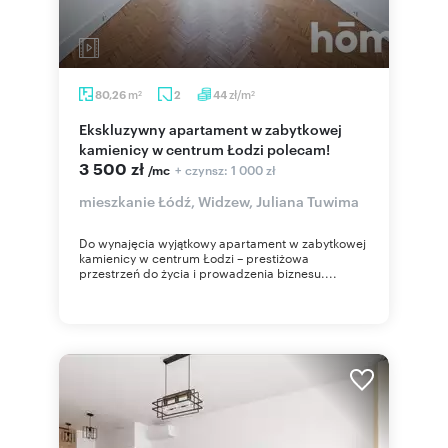
m
zł/m
80,26
2
44
2
2
Ekskluzywny apartament w zabytkowej
kamienicy w centrum Łodzi polecam!
3 500 zł
+ czynsz: 1 000 zł
/mc
mieszkanie Łódź, Widzew, Juliana Tuwima
Do wynajęcia wyjątkowy apartament w zabytkowej
kamienicy w centrum Łodzi – prestiżowa
przestrzeń do życia i prowadzenia biznesu....