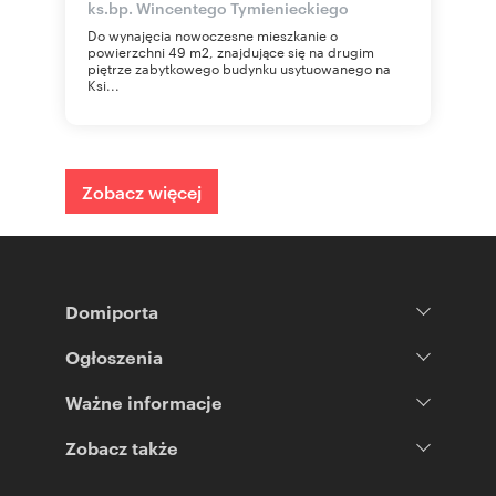
ks.bp. Wincentego Tymienieckiego
Do wynajęcia nowoczesne mieszkanie o
powierzchni 49 m2, znajdujące się na drugim
piętrze zabytkowego budynku usytuowanego na
Ksi...
Zobacz więcej
Domiporta
Ogłoszenia
Ważne informacje
Zobacz także