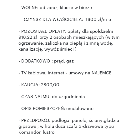
- WOLNE: od zaraz, klucze w biurze
- CZYNSZ DLA WŁAŚCICIELA: 1600 zł/m-c
- POZOSTAŁE OPŁATY: opłaty dla spółdzielni
918,22 zł przy 2 osobach mieszkających (w tym
ogrzewanie, zaliczka na ciepłą i zimną wodę,
kanalizację, wywóz śmieci )
- DODATKOWO : prąd, gaz
- TV kablowa, internet - umowy na NAJEMCĘ
- KAUCJA: 2800,00
- CZAS NAJMU: do uzgodnienia
- OPIS POMIESZCZEŃ: umeblowane
- PRZEDPOKÓJ: podłoga: panele; ściany:gładzie
gipsowe ; w holu duża szafa 3-drzwiowa typu
Komandor, lustro