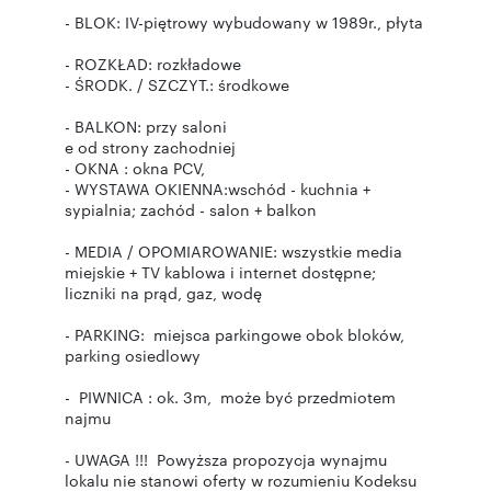
- BLOK: IV-piętrowy wybudowany w 1989r., płyta
- ROZKŁAD: rozkładowe
- ŚRODK. / SZCZYT.: środkowe
- BALKON: przy saloni
e od strony zachodniej
- OKNA : okna PCV,
- WYSTAWA OKIENNA:wschód - kuchnia +
sypialnia; zachód - salon + balkon
- MEDIA / OPOMIAROWANIE: wszystkie media
miejskie + TV kablowa i internet dostępne;
liczniki na prąd, gaz, wodę
- PARKING: miejsca parkingowe obok bloków,
parking osiedlowy
- PIWNICA : ok. 3m, może być przedmiotem
najmu
- UWAGA !!! Powyższa propozycja wynajmu
lokalu nie stanowi oferty w rozumieniu Kodeksu