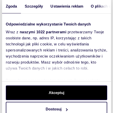
a całkowita:
Zgoda
Szczegóły
Ustawienia reklam
O plikach c
Lokalizacja:
województwo:
łódzkie
powiat:
Łódź
miejscowość:
Łódź
dzielnica:
Widzew
ulica: rejon
SŁUŻBOWEJ/JURCZYŃSKIEGO
Odpowiedzialne wykorzystanie Twoich danych
Podobne oferty w tej lokalizacji
Wraz z
naszymi 1022 partnerami
przetwarzamy Twoje
osobiste dane, np. adres IP, korzystając z takich
technologii jak pliki cookie, w celu wyświetlania
spersonalizowanych reklam i treści, analizowania tychże,
wychodzenia naprzeciw oczekiwaniom użytkowników i
rozwoju produktów. Masz wybór odnośnie tego, kto
używa Twoich danych i w jakich celach to robi.
Dowiedz się więcej odnośnie tego, jak Twoje osobiste
dane są przetwarzane oraz ustaw własne preferencje w
sekcji szczegółów
. W Deklaracji plików cookie możesz
Akceptuj
zmienić lub wycofać swoją zgodę w dowolnej chwili.
m
zł/m
51
2
43
2
2
Dostosuj
Wykorzystujemy pliki cookie do spersonalizowania treści