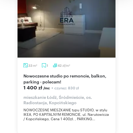
m
zł/m
33
1
42
2
2
Nowoczesne studio po remoncie, balkon,
parking - polecam!
1 400 zł
+ czynsz: 830 zł
/mc
mieszkanie Łódź, Śródmieście, os.
Radiostacja, Kopcińskiego
NOWOCZESNE MIESZKANIE typu STUDIO, w stylu
IKEA, PO KAPITALNYM REMONCIE, ul. Narutowicza
/ Kopcińskiego, Cena 1 400zł. , PARKING...