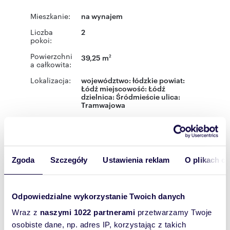
Mieszkanie:
na wynajem
Liczba
2
pokoi:
Powierzchni
39,25 m
2
a całkowita:
Lokalizacja:
województwo:
łódzkie
powiat:
Łódź
miejscowość:
Łódź
dzielnica:
Śródmieście
ulica:
Tramwajowa
Podobne oferty w tej lokalizacji
WYRÓŻNIONE
Zgoda
Szczegóły
Ustawienia reklam
O plikach c
Odpowiedzialne wykorzystanie Twoich danych
Wraz z
naszymi 1022 partnerami
przetwarzamy Twoje
osobiste dane, np. adres IP, korzystając z takich