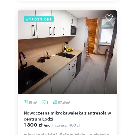
WYRÓŻNIONE
m
zł/m
15
1
87
2
2
Nowoczesna mikrokawalerka z antresolą w
centrum Łodzi.
1 300 zł
+ czynsz: 400 zł
/mc
mieszkanie Łódź, Śródmieście, kowieńska