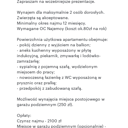
Zapraszam na wcześniejsze prezentacje.
Wynajem dla maksymalnie 2 osób dorosłych.
Zwierzęta są akceptowane.
Minimalny okres najmu 12 miesięcy.
Wymagane OC Najemcy (koszt ok.80zł na rok)
Powierzchnia użytkowa apartamentu obejmuje:
- pokój dzienny z wyjściem na balkon;
- aneks kuchenny wyposażony w płytę
indukcyjną, piekarnik, zmywarkę i lodówko-
zamrażarkę;
- sypialnię z pojemną szafą, wydzielonym
miejscem do pracy;
- nowoczesną łazienkę z WC wyposażoną w
prysznic oraz pralkę;
- przedpokój z zabudowaną szafą.
Możliwość wynajęcia miejsca postojowego w
garażu podziemnym (250 zł).
Opłaty:
Czynsz najmu - 2100 zł
Miejsce w garażu podziemnym (opcjonalnie) -