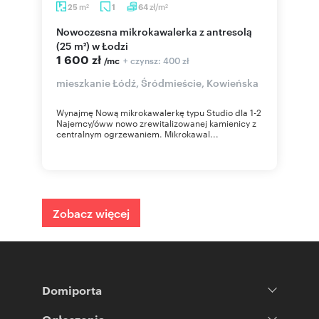
m
zł/m
25
1
64
2
2
Nowoczesna mikrokawalerka z antresolą
(25 m²) w Łodzi
1 600 zł
+ czynsz: 400 zł
/mc
mieszkanie Łódź, Śródmieście, Kowieńska
Wynajmę Nową mikrokawalerkę typu Studio dla 1-2
Najemcy/óww nowo zrewitalizowanej kamienicy z
centralnym ogrzewaniem. Mikrokawal...
Zobacz więcej
Domiporta