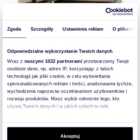
Zgoda
Szczegóły
Ustawienia reklam
O plikach c
m
zł/m
33
1
55
2
2
Odpowiedzialne wykorzystanie Twoich danych
Wynajmę nowoczesne studio 33 m² w
centrum Łodzi
Wraz z
naszymi 1022 partnerami
przetwarzamy Twoje
1 800 zł
+ czynsz: 550 zł
/mc
osobiste dane, np. adres IP, korzystając z takich
mieszkanie Łódź, Śródmieście,
technologii jak pliki cookie, w celu wyświetlania
Śródmieście, Targowa
spersonalizowanych reklam i treści, analizowania tychże,
Przedstawiamy nowoczesne i stylowe studio o
wychodzenia naprzeciw oczekiwaniom użytkowników i
powierzchni 33m 2 w nowym apartamentowcu
DIASFERA, przy ul. Targowej, tuż przy Galer...
rozwoju produktów. Masz wybór odnośnie tego, kto
używa Twoich danych i w jakich celach to robi.
Dowiedz się więcej odnośnie tego, jak Twoje osobiste
dane są przetwarzane oraz ustaw własne preferencje w
WYRÓŻNIONE
sekcji szczegółów
. W Deklaracji plików cookie możesz
Akceptuj