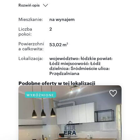
Rozwiń opis
Mieszkanie:
na wynajem
Liczba
2
pokoi:
Powierzchni
53,02 m
2
a całkowita:
Lokalizacja:
województwo:
łódzkie
powiat:
Łódź
miejscowość:
Łódź
dzielnica:
Śródmieście
ulica:
Przędzalniana
Podobne oferty w tej lokalizacji
WYRÓŻNIONE