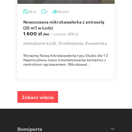
m
zł/m
25
1
64
2
2
Nowoczesna mikrokawalerka z antresolą
(25 m²) w Łodzi
1 600 zł
+ czynsz: 400 zł
/mc
mieszkanie Łódź, Śródmieście, Kowieńska
Wynajmę Nową mikrokawalerkę typu Studio dla 1-2
Najemcy/óww nowo zrewitalizowanej kamienicy z
centralnym ogrzewaniem. Mikrokawal...
Zobacz więcej
Domiporta