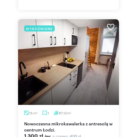
WYRÓŻNIONE
m
zł/m
15
1
87
2
2
Nowoczesna mikrokawalerka z antresolą w
centrum Łodzi.
1 300 zł
+ czynsz: 400 zł
/mc