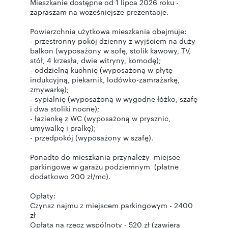
Mieszkanie dostępne od 1 lipca 2026 roku -
zapraszam na wcześniejsze prezentacje.
Powierzchnia użytkowa mieszkania obejmuje:
- przestronny pokój dzienny z wyjściem na duży
balkon (wyposażony w sofę, stolik kawowy, TV,
stół, 4 krzesła, dwie witryny, komodę);
- oddzielną kuchnię (wyposażoną w płytę
indukcyjną, piekarnik, lodówko-zamrażarkę,
zmywarkę);
- sypialnię (wyposażoną w wygodne łóżko, szafę
i dwa stoliki nocne);
- łazienkę z WC (wyposażoną w prysznic,
umywalkę i pralkę);
- przedpokój (wyposażony w szafę).
Ponadto do mieszkania przynależy miejsce
parkingowe w garażu podziemnym (płatne
dodatkowo 200 zł/mc).
Opłaty:
Czynsz najmu z miejscem parkingowym - 2400
zł
Opłata na rzecz wspólnoty - 520 zł (zawiera