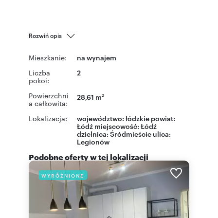
Rozwiń opis
Mieszkanie:
na wynajem
Liczba
2
pokoi:
Powierzchni
28,61 m
2
a całkowita:
Lokalizacja:
województwo:
łódzkie
powiat:
Łódź
miejscowość:
Łódź
dzielnica:
Śródmieście
ulica:
Legionów
Podobne oferty w tej lokalizacji
WYRÓŻNIONE