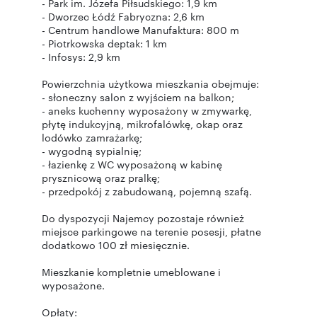
- Park im. Józefa Piłsudskiego: 1,9 km
- Dworzec Łódź Fabryczna: 2,6 km
- Centrum handlowe Manufaktura: 800 m
- Piotrkowska deptak: 1 km
- Infosys: 2,9 km
Powierzchnia użytkowa mieszkania obejmuje:
- słoneczny salon z wyjściem na balkon;
- aneks kuchenny wyposażony w zmywarkę,
płytę indukcyjną, mikrofalówkę, okap oraz
lodówko zamrażarkę;
- wygodną sypialnię;
- łazienkę z WC wyposażoną w kabinę
prysznicową oraz pralkę;
- przedpokój z zabudowaną, pojemną szafą.
Do dyspozycji Najemcy pozostaje również
miejsce parkingowe na terenie posesji, płatne
dodatkowo 100 zł miesięcznie.
Mieszkanie kompletnie umeblowane i
wyposażone.
Opłaty: