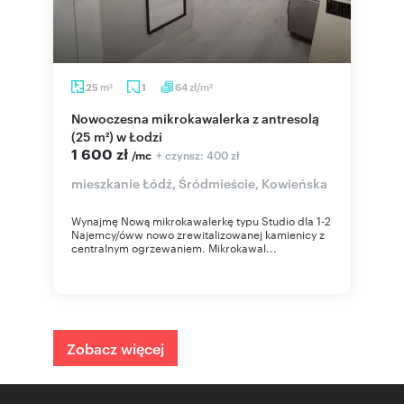
m
zł/m
25
1
64
2
2
Nowoczesna mikrokawalerka z antresolą
(25 m²) w Łodzi
1 600 zł
+ czynsz: 400 zł
/mc
mieszkanie Łódź, Śródmieście, Kowieńska
Wynajmę Nową mikrokawalerkę typu Studio dla 1-2
Najemcy/óww nowo zrewitalizowanej kamienicy z
centralnym ogrzewaniem. Mikrokawal...
Zobacz więcej