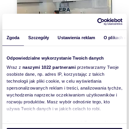
Zgoda
Szczegóły
Ustawienia reklam
O plikach c
m
zł/m
33
1
55
2
2
Odpowiedzialne wykorzystanie Twoich danych
Wynajmę nowoczesne studio 33 m² w
Wraz z
naszymi 1022 partnerami
przetwarzamy Twoje
centrum Łodzi
osobiste dane, np. adres IP, korzystając z takich
1 800 zł
+ czynsz: 550 zł
/mc
technologii jak pliki cookie, w celu wyświetlania
mieszkanie Łódź, Śródmieście,
spersonalizowanych reklam i treści, analizowania tychże,
Śródmieście, Targowa
wychodzenia naprzeciw oczekiwaniom użytkowników i
Przedstawiamy nowoczesne i stylowe studio o
powierzchni 33m 2 w nowym apartamentowcu
rozwoju produktów. Masz wybór odnośnie tego, kto
DIASFERA, przy ul. Targowej, tuż przy Galer...
używa Twoich danych i w jakich celach to robi.
Dowiedz się więcej odnośnie tego, jak Twoje osobiste