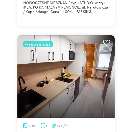
NOWOCZESNE MIESZKANIE typu STUDIO, w stylu
IKEA, PO KAPITALNYM REMONCIE, ul. Narutowicza
/ Kopcińskiego, Cena 1 400zł. , PARKING...
WYRÓŻNIONE
m
zł/m
15
1
87
2
2