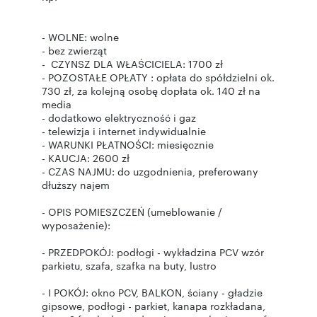
- WOLNE: wolne
- bez zwierząt
- CZYNSZ DLA WŁAŚCICIELA: 1700 zł
- POZOSTAŁE OPŁATY : opłata do spółdzielni ok.
730 zł, za kolejną osobę dopłata ok. 140 zł na
media
- dodatkowo elektryczność i gaz
- telewizja i internet indywidualnie
- WARUNKI PŁATNOŚCI: miesięcznie
- KAUCJA: 2600 zł
- CZAS NAJMU: do uzgodnienia, preferowany
dłuższy najem
- OPIS POMIESZCZEŃ (umeblowanie /
wyposażenie):
- PRZEDPOKÓJ: podłogi - wykładzina PCV wzór
parkietu, szafa, szafka na buty, lustro
- I POKÓJ: okno PCV, BALKON, ściany - gładzie
gipsowe, podłogi - parkiet, kanapa rozkładana,