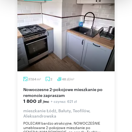
korzystania z ich usług.
m
zł/m
37,64
2
48
2
2
Nowoczesne 2-pokojowe mieszkanie po
remoncie zapraszam
1 800 zł
+ czynsz: 621 zł
/mc
mieszkanie Łódź, Bałuty, Teofilów,
Aleksandrowska
POLECAM bardzo atrakcyjne, NOWOCZEŚNIE
umeblowane 2-pokojowe mieszkanie po
GENERALNYM REMONCIE, na osiedlu Teofilów,