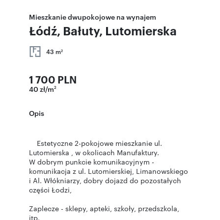
Mieszkanie dwupokojowe na wynajem
Łódź, Bałuty, Lutomierska
43 m
2
1 700 PLN
40 zł/m
2
Opis
Estetyczne 2-pokojowe mieszkanie ul.
Lutomierska , w okolicach Manufaktury.
W dobrym punkcie komunikacyjnym -
komunikacja z ul. Lutomierskiej, Limanowskiego
i Al. Włókniarzy, dobry dojazd do pozostałych
części Łodzi,
Zaplecze - sklepy, apteki, szkoły, przedszkola,
itp.