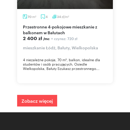
m
zł/m
70
4
34
2
2
Przestronne 4-pokojowe mieszkanie z
balkonem w Bałutach
2 400 zł
+ czynsz: 720 zł
/mc
mieszkanie Łódź, Bałuty, Wielkopolska
4 niezależne pokoje, 70 m², balkon, idealne dla
studentów i osób pracujących, Osiedle
Wielkopolska, Bałuty Szukasz przestronnego...
Zobacz więcej