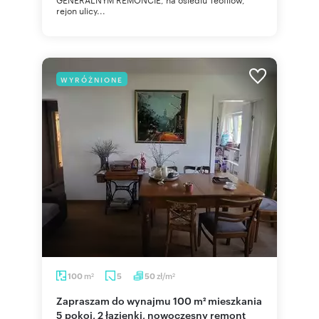
rejon ulicy...
WYRÓŻNIONE
m
zł/m
100
5
50
2
2
Zapraszam do wynajmu 100 m² mieszkania
5 pokoi, 2 łazienki, nowoczesny remont