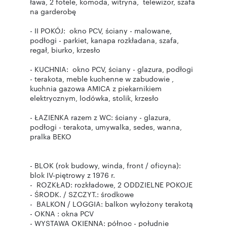
ława, 2 fotele, komoda, witryna, telewizor, szafa
na garderobę
- II POKÓJ: okno PCV, ściany - malowane,
podłogi - parkiet, kanapa rozkładana, szafa,
regał, biurko, krzesło
- KUCHNIA: okno PCV, ściany - glazura, podłogi
- terakota, meble kuchenne w zabudowie ,
kuchnia gazowa AMICA z piekarnikiem
elektrycznym, lodówka, stolik, krzesło
- ŁAZIENKA razem z WC: ściany - glazura,
podłogi - terakota, umywalka, sedes, wanna,
pralka BEKO
- BLOK (rok budowy, winda, front / oficyna):
blok IV-piętrowy z 1976 r.
- ROZKŁAD: rozkładowe, 2 ODDZIELNE POKOJE
- ŚRODK. / SZCZYT.: środkowe
- BALKON / LOGGIA: balkon wyłożony terakotą
- OKNA : okna PCV
- WYSTAWA OKIENNA: północ - południe