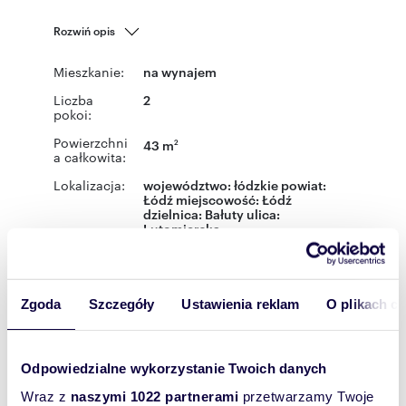
Rozwiń opis
Mieszkanie:
na wynajem
Liczba
2
pokoi:
Powierzchni
43 m
2
a całkowita:
Lokalizacja:
województwo:
łódzkie
powiat:
Łódź
miejscowość:
Łódź
dzielnica:
Bałuty
ulica:
Lutomierska
Podobne oferty w tej lokalizacji
WYRÓŻNIONE
Zgoda
Szczegóły
Ustawienia reklam
O plikach c
Odpowiedzialne wykorzystanie Twoich danych
Wraz z
naszymi 1022 partnerami
przetwarzamy Twoje