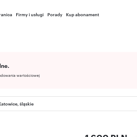
ranica
Firmy i usługi
Porady
Kup abonament
lne.
udowania wartościowej
Katowice, śląskie