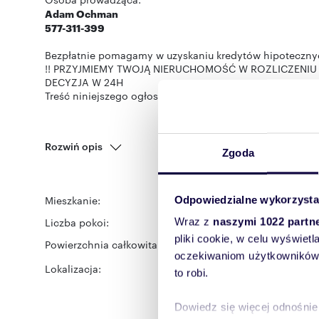
Adam Ochman
577-311-399
Bezpłatnie pomagamy w uzyskaniu kredytów hipoteczny
!! PRZYJMIEMY TWOJĄ NIERUCHOMOŚĆ W ROZLICZENIU !
DECYZJA W 24H
Treść niniejszego ogłoszenia nie stanowi oferty handlo
Rozwiń opis
Zgoda
Mieszkanie:
Odpowiedzialne wykorzysta
na wynajem
Liczba pokoi:
2
Wraz z
naszymi 1022 partn
pliki cookie, w celu wyświet
Powierzchnia całkowita:
50,80 m
2
oczekiwaniom użytkowników i
Lokalizacja:
województwo:
śląskie
po
to robi.
dzielnica:
Koszutka
ulic
Dowiedz się więcej odnośnie