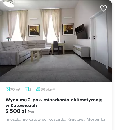
70
m
2
36
zł/m
2
2
Wynajmę 2-pok. mieszkanie z klimatyzacją
w Katowicach
2 500 zł
/mc
mieszkanie Katowice, Koszutka, Gustawa Morcinka