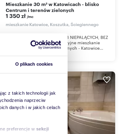
Mieszkanie 30 m² w Katowicach - blisko
Centrum i terenów zielonych
1 350 zł
/mc
mieszkanie Katowice, Koszutka, Ściegiennego
DOSTĘPNE OD RĘKI DLA OSÓB NIEPALĄCYCH, BEZ
ZWIERZĄT DOMOWYCH Atrakcyjne mieszkanie
blisko Centrum i terenów zielonych - Katowice...
O plikach cookies
ąc z takich technologii jak
 wychodzenia naprzeciw
ch danych i w jakich celach
sne preferencje w
sekcji