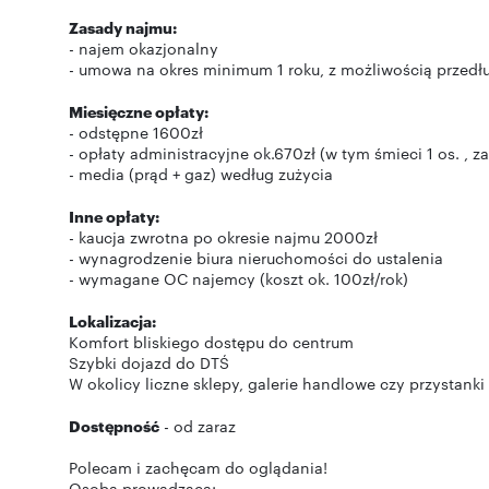
Zasady najmu:
- najem okazjonalny
- umowa na okres minimum 1 roku, z możliwością przedł
Miesięczne opłaty:
- odstępne 1600zł
- opłaty administracyjne ok.670zł (w tym śmieci 1 os. , 
- media (prąd + gaz) według zużycia
Inne opłaty:
- kaucja zwrotna po okresie najmu 2000zł
- wynagrodzenie biura nieruchomości do ustalenia
- wymagane OC najemcy (koszt ok. 100zł/rok)
Lokalizacja:
Komfort bliskiego dostępu do centrum
Szybki dojazd do DTŚ
W okolicy liczne sklepy, galerie handlowe czy przystanki
Dostępność
- od zaraz
Polecam i zachęcam do oglądania!
Osoba prowadząca: