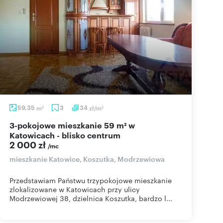
59,35
m
3
34
zł/m
2
2
3-pokojowe mieszkanie 59 m² w
Katowicach - blisko centrum
2 000 zł
/mc
mieszkanie Katowice, Koszutka, Modrzewiowa
Przedstawiam Państwu trzypokojowe mieszkanie
zlokalizowane w Katowicach przy ulicy
Modrzewiowej 38, dzielnica Koszutka, bardzo l...