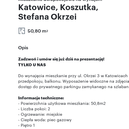
Katowice, Koszutka,
Stefana Okrzei
50,80 m
2
Opis
Zadzwoń i umów się już dziś na prezentację!
TYLKO U NAS
Do wynajęcia mieszkanie przy ul. Okrzei 3 w Katowicach (
przedpokoju, balkonu. Wyposażenie widoczne na zdjęciach
dostęp do prywatnego parkingu zamykanego na szlaban
Informacje techniczne:
- Powierzchnia użytkowa mieszkania: 50,8m2
- Liczba pokoi: 2
- Ogrzewanie: miejskie
- Ciepła woda: piec gazowy
- Piętro 1