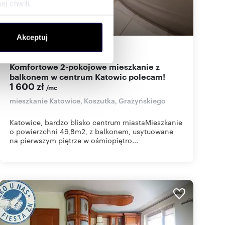
j chwili.
ołecznościowe i analizować
Akceptuj
artnerom społecznościowym,
49,80
m
2
32
zł/m
2
2
anymi od Ciebie lub
Komfortowe 2-pokojowe mieszkanie z
balkonem w centrum Katowic polecam!
1 600 zł
/mc
mieszkanie Katowice, Koszutka, Grażyńskiego
Katowice, bardzo blisko centrum miastaMieszkanie
o powierzchni 49,8m2, z balkonem, usytuowane
na pierwszym piętrze w ośmiopiętro...