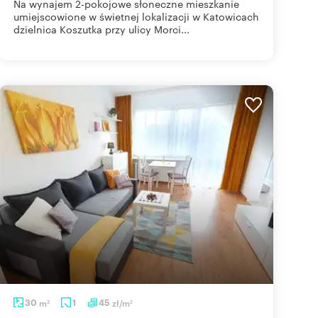
Na wynajem 2-pokojowe słoneczne mieszkanie
umiejscowione w świetnej lokalizacji w Katowicach
dzielnica Koszutka przy ulicy Morci...
30
m
1
45
zł/m
2
2