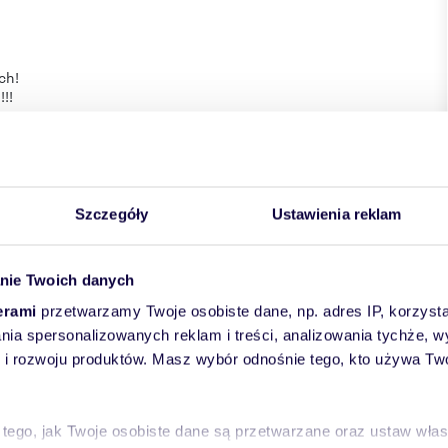
ch!
!!
wej w rozumieniu kodeksu cywilnego.
Szczegóły
Ustawienia reklam
nie Twoich danych
erami
przetwarzamy Twoje osobiste dane, np. adres IP, korzystaj
lania spersonalizowanych reklam i treści, analizowania tychże,
 rozwoju produktów. Masz wybór odnośnie tego, kto używa Twoi
wiat:
Katowice
gmina:
Katowice
miejscowość:
Katowice
a:
Stefana Okrzei
 tego, jak Twoje osobiste dane są przetwarzane oraz ustaw wła