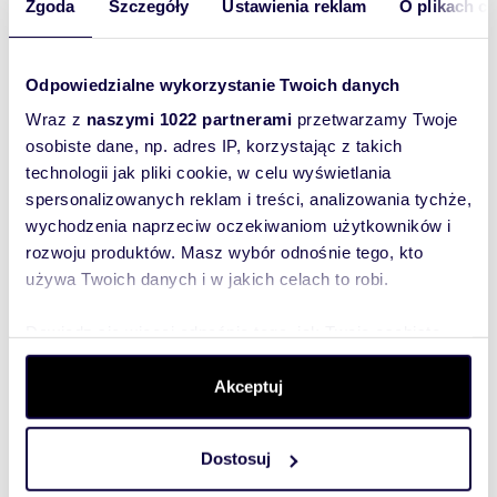
Śląskie Centrum Nieruchomości Sp. z o.o. Zaufaj
Zgoda
Szczegóły
Ustawienia reklam
O plikach c
Profesjonalistom.
Numer licencji pośrednika odpowiedzialnego
zawodowo za realizację oferty: 15908
Odpowiedzialne wykorzystanie Twoich danych
Prezentowana oferta ma charakter informacyjny,
nie stanowi oferty handlowej w rozumieniu
Wraz z
naszymi 1022 partnerami
przetwarzamy Twoje
Art.66 par.1 Kodeksu Cywilnego.
osobiste dane, np. adres IP, korzystając z takich
technologii jak pliki cookie, w celu wyświetlania
|
Oferta wysłana z systemu BCK Galactica
spersonalizowanych reklam i treści, analizowania tychże,
wychodzenia naprzeciw oczekiwaniom użytkowników i
rozwoju produktów. Masz wybór odnośnie tego, kto
używa Twoich danych i w jakich celach to robi.
Rozwiń opis
Dowiedz się więcej odnośnie tego, jak Twoje osobiste
Mieszkanie:
na wynajem
dane są przetwarzane oraz ustaw własne preferencje w
Liczba
2
sekcji szczegółów
. W Deklaracji plików cookie możesz
Akceptuj
pokoi:
zmienić lub wycofać swoją zgodę w dowolnej chwili.
Powierzchni
50 m
2
a całkowita:
Dostosuj
Wykorzystujemy pliki cookie do spersonalizowania treści
Lokalizacja:
województwo:
śląskie
powiat:
i reklam, aby oferować funkcje społecznościowe i