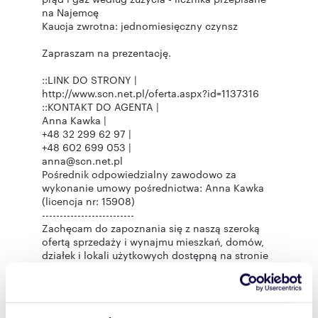
na Najemcę
Kaucja zwrotna: jednomiesięczny czynsz
Zapraszam na prezentację.
::LINK DO STRONY |
http://www.scn.net.pl/oferta.aspx?id=1137316
::KONTAKT DO AGENTA |
Anna Kawka |
+48 32 299 62 97 |
+48 602 699 053 |
anna@scn.net.pl
Pośrednik odpowiedzialny zawodowo za
wykonanie umowy pośrednictwa: Anna Kawka
(licencja nr: 15908)
--------------------------
Zachęcam do zapoznania się z naszą szeroką
ofertą sprzedaży i wynajmu mieszkań, domów,
działek i lokali użytkowych dostępną na stronie
www.scn.net.pl
Służymy pomocą w uzyskaniu kredytu
hipotecznego.
Zapraszamy do współpracy.