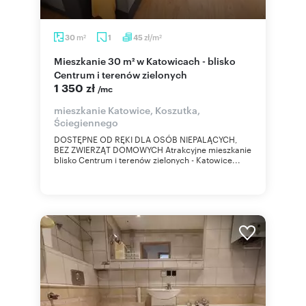
m
zł/m
30
1
45
2
2
Mieszkanie 30 m² w Katowicach - blisko
Centrum i terenów zielonych
1 350 zł
/mc
mieszkanie Katowice, Koszutka,
Ściegiennego
DOSTĘPNE OD RĘKI DLA OSÓB NIEPALĄCYCH,
BEZ ZWIERZĄT DOMOWYCH Atrakcyjne mieszkanie
blisko Centrum i terenów zielonych - Katowice...