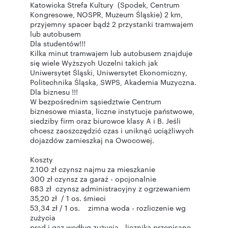
Katowicka Strefa Kultury (Spodek, Centrum
Kongresowe, NOSPR, Muzeum Śląskie) 2 km,
przyjemny spacer bądź 2 przystanki tramwajem
lub autobusem
Dla studentów!!!
Kilka minut tramwajem lub autobusem znajduje
się wiele Wyższych Uczelni takich jak
Uniwersytet Śląski, Uniwersytet Ekonomiczny,
Politechnika Śląska, SWPS, Akademia Muzyczna.
Dla biznesu !!!
W bezpośrednim sąsiedztwie Centrum
biznesowe miasta, liczne instytucje państwowe,
siedziby firm oraz biurowce klasy A i B. Jeśli
chcesz zaoszczędzić czas i uniknąć uciążliwych
dojazdów zamieszkaj na Owocowej.
Koszty
2.100 zł czynsz najmu za mieszkanie
300 zł czynsz za garaż - opcjonalnie
683 zł czynsz administracyjny z ogrzewaniem
35,20 zł / 1 os. śmieci
53,34 zł / 1 os. zimna woda - rozliczenie wg
zużycia
prąd i gaz według zużycia - licznika przepisane