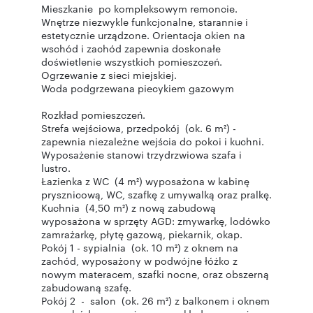
Mieszkanie po kompleksowym remoncie.
Wnętrze niezwykle funkcjonalne, starannie i
estetycznie urządzone. Orientacja okien na
wschód i zachód zapewnia doskonałe
doświetlenie wszystkich pomieszczeń.
Ogrzewanie z sieci miejskiej.
Woda podgrzewana piecykiem gazowym
Rozkład pomieszczeń.
Strefa wejściowa, przedpokój (ok. 6 m²) -
zapewnia niezależne wejścia do pokoi i kuchni.
Wyposażenie stanowi trzydrzwiowa szafa i
lustro.
Łazienka z WC (4 m²) wyposażona w kabinę
prysznicową, WC, szafkę z umywalką oraz pralkę.
Kuchnia (4,50 m²) z nową zabudową
wyposażona w sprzęty AGD: zmywarkę, lodówko
zamrażarkę, płytę gazową, piekarnik, okap.
Pokój 1 - sypialnia (ok. 10 m²) z oknem na
zachód, wyposażony w podwójne łóżko z
nowym materacem, szafki nocne, oraz obszerną
zabudowaną szafę.
Pokój 2 - salon (ok. 26 m²) z balkonem i oknem