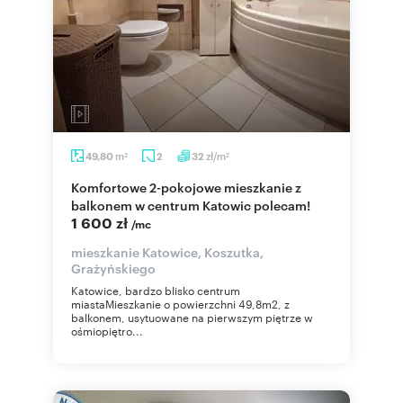
m
zł/m
49,80
2
32
2
2
Komfortowe 2-pokojowe mieszkanie z
balkonem w centrum Katowic polecam!
1 600 zł
/mc
mieszkanie Katowice, Koszutka,
Grażyńskiego
Katowice, bardzo blisko centrum
miastaMieszkanie o powierzchni 49,8m2, z
balkonem, usytuowane na pierwszym piętrze w
ośmiopiętro...