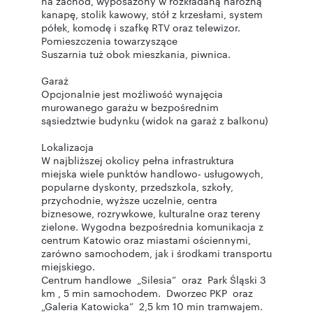
na zachód, wyposażony w rozkładaną narożną
kanapę, stolik kawowy, stół z krzesłami, system
półek, komodę i szafkę RTV oraz telewizor.
Pomieszczenia towarzyszące
Suszarnia tuż obok mieszkania, piwnica.
Garaż
Opcjonalnie jest możliwość wynajęcia
murowanego garażu w bezpośrednim
sąsiedztwie budynku (widok na garaż z balkonu)
Lokalizacja
W najbliższej okolicy pełna infrastruktura
miejska wiele punktów handlowo- usługowych,
popularne dyskonty, przedszkola, szkoły,
przychodnie, wyższe uczelnie, centra
biznesowe, rozrywkowe, kulturalne oraz tereny
zielone. Wygodna bezpośrednia komunikacja z
centrum Katowic oraz miastami ościennymi,
zarówno samochodem, jak i środkami transportu
miejskiego.
Centrum handlowe „Silesia” oraz Park Śląski 3
km , 5 min samochodem. Dworzec PKP oraz
„Galeria Katowicka” 2,5 km 10 min tramwajem.