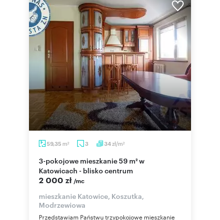
m
zł/m
59,35
3
34
2
2
3-pokojowe mieszkanie 59 m² w
Katowicach - blisko centrum
2 000 zł
/mc
mieszkanie Katowice, Koszutka,
Modrzewiowa
Przedstawiam Państwu trzypokojowe mieszkanie