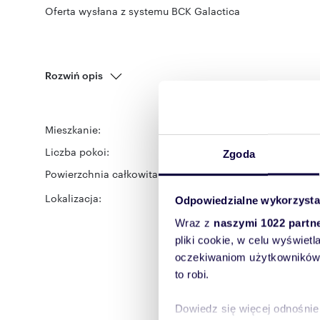
Oferta wysłana z systemu BCK Galactica
Rozwiń opis
Mieszkanie:
na wynajem
Liczba pokoi:
2
Zgoda
Powierzchnia całkowita:
49 m
2
Lokalizacja:
województwo:
śląskie
po
Odpowiedzialne wykorzysta
Wraz z
naszymi 1022 partn
pliki cookie, w celu wyświet
oczekiwaniom użytkowników i
to robi.
Dowiedz się więcej odnośnie