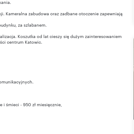
kania.
cji. Kameralna zabudowa oraz zadbane otoczenie zapewniają
budynku, za szlabanem.
alizacja. Koszutka od lat cieszy się dużym zainteresowaniem
ości centrum Katowic.
komunikacyjnych.
 i śmieci - 950 zł miesięcznie,