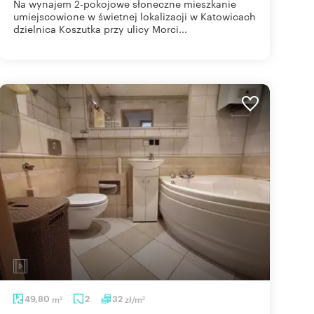
Na wynajem 2-pokojowe słoneczne mieszkanie
umiejscowione w świetnej lokalizacji w Katowicach
dzielnica Koszutka przy ulicy Morci...
49,80
m
2
32
zł/m
2
2