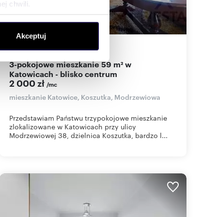
j chwili.
ołecznościowe i analizować
Akceptuj
artnerom społecznościowym,
59,35
m
3
34
zł/m
2
2
anymi od Ciebie lub
3-pokojowe mieszkanie 59 m² w
Katowicach - blisko centrum
2 000 zł
/mc
mieszkanie Katowice, Koszutka, Modrzewiowa
Przedstawiam Państwu trzypokojowe mieszkanie
zlokalizowane w Katowicach przy ulicy
Modrzewiowej 38, dzielnica Koszutka, bardzo l...