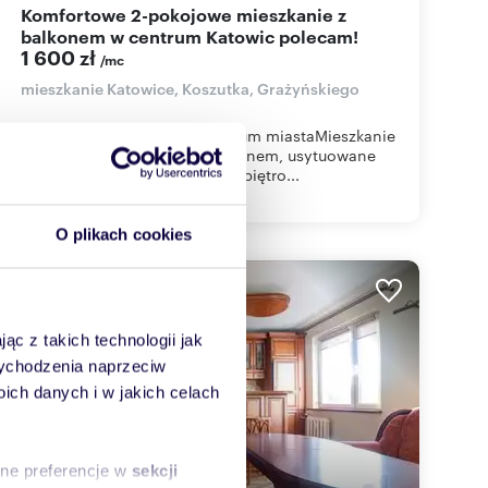
Komfortowe 2-pokojowe mieszkanie z
balkonem w centrum Katowic polecam!
1 600 zł
/mc
mieszkanie Katowice, Koszutka, Grażyńskiego
Katowice, bardzo blisko centrum miastaMieszkanie
o powierzchni 49,8m2, z balkonem, usytuowane
na pierwszym piętrze w ośmiopiętro...
O plikach cookies
ąc z takich technologii jak
 wychodzenia naprzeciw
ch danych i w jakich celach
sne preferencje w
sekcji