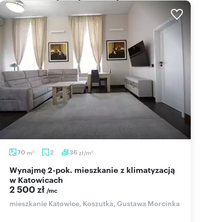
70
m
2
36
zł/m
2
2
Wynajmę 2-pok. mieszkanie z klimatyzacją
w Katowicach
2 500 zł
/mc
mieszkanie Katowice, Koszutka, Gustawa Morcinka