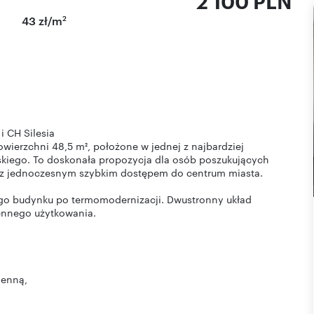
2 100 PLN
2
43 zł/m
i CH Silesia
wierzchni 48,5 m², położone w jednej z najbardziej
wskiego. To doskonała propozycja dla osób poszukujących
, z jednoczesnym szybkim dostępem do centrum miasta.
wego budynku po termomodernizacji. Dwustronny układ
ennego użytkowania.
henną,