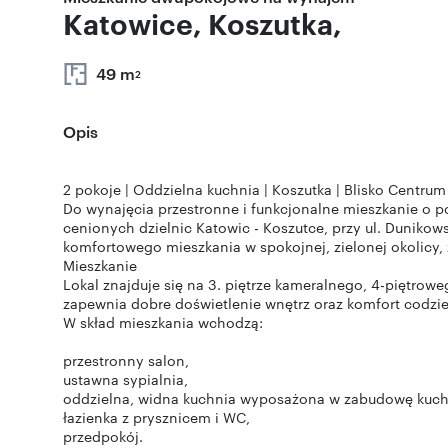
Katowice, Koszutka,
49 m
2
Opis
2 pokoje | Oddzielna kuchnia | Koszutka | Blisko Centrum 
Do wynajęcia przestronne i funkcjonalne mieszkanie o po
cenionych dzielnic Katowic - Koszutce, przy ul. Duniko
komfortowego mieszkania w spokojnej, zielonej okolicy
Mieszkanie
Lokal znajduje się na 3. piętrze kameralnego, 4-piętro
zapewnia dobre doświetlenie wnętrz oraz komfort codzi
W skład mieszkania wchodzą:
przestronny salon,
ustawna sypialnia,
oddzielna, widna kuchnia wyposażona w zabudowę kuc
łazienka z prysznicem i WC,
przedpokój.