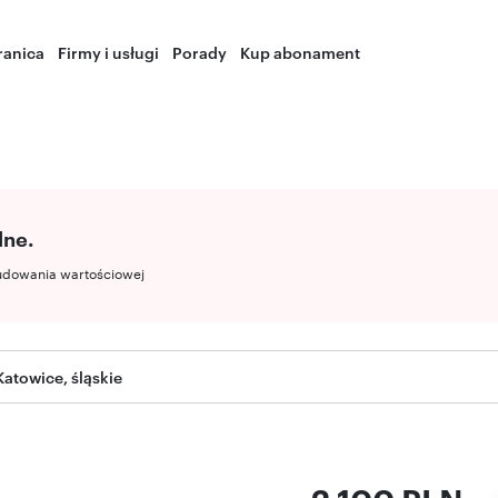
ranica
Firmy i usługi
Porady
Kup abonament
lne.
udowania wartościowej
Katowice, śląskie