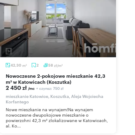
42,30
m
2
58
zł/m
2
2
Nowoczesne 2-pokojowe mieszkanie 42,3
m² w Katowicach (Koszutka)
2 450 zł
+ czynsz: 750 zł
/mc
mieszkanie Katowice, Koszutka, Aleja Wojciecha
Korfantego
Nowe mieszkanie na wynajem!Na wynajem
nowoczesne dwupokojowe mieszkanie o
powierzchni 42,3 m² zlokalizowane w Katowicach,
al. Ko...