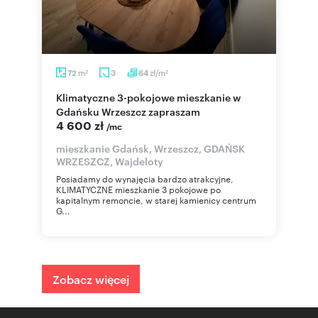
m
zł/m
72
3
64
2
2
Klimatyczne 3-pokojowe mieszkanie w
Gdańsku Wrzeszcz zapraszam
4 600 zł
/mc
mieszkanie Gdańsk, Wrzeszcz, GDAŃSK
WRZESZCZ, Wajdeloty
Posiadamy do wynajęcia bardzo atrakcyjne,
KLIMATYCZNE mieszkanie 3 pokojowe po
kapitalnym remoncie, w starej kamienicy centrum
G...
Zobacz więcej