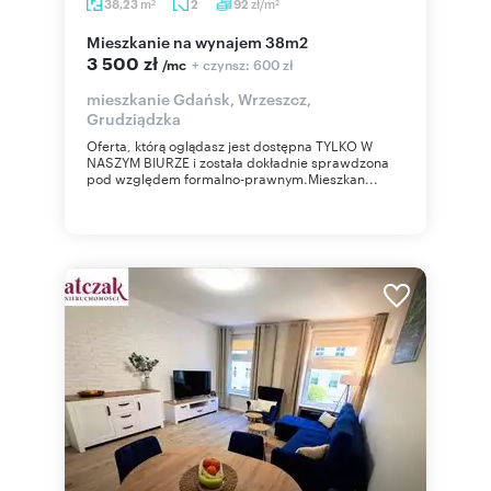
m
zł/m
38,23
2
92
2
2
mieszkanie na wynajem 38m2
3 500 zł
+ czynsz: 600 zł
/mc
mieszkanie Gdańsk, Wrzeszcz,
Grudziądzka
Oferta, którą oglądasz jest dostępna TYLKO W
NASZYM BIURZE i została dokładnie sprawdzona
pod względem formalno-prawnym.Mieszkan...