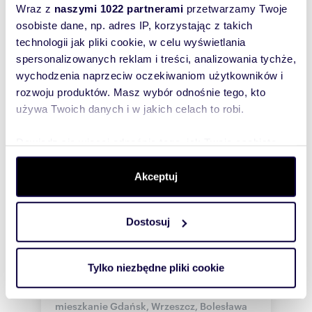
Wraz z
naszymi 1022 partnerami
przetwarzamy Twoje
osobiste dane, np. adres IP, korzystając z takich
technologii jak pliki cookie, w celu wyświetlania
spersonalizowanych reklam i treści, analizowania tychże,
wychodzenia naprzeciw oczekiwaniom użytkowników i
rozwoju produktów. Masz wybór odnośnie tego, kto
używa Twoich danych i w jakich celach to robi.
Dowiedz się więcej odnośnie tego, jak Twoje osobiste
dane są przetwarzane oraz ustaw własne preferencje w
sekcji szczegółów
. W Deklaracji plików cookie możesz
Akceptuj
zmienić lub wycofać swoją zgodę w dowolnej chwili.
Dostosuj
Wykorzystujemy pliki cookie do spersonalizowania treści
m
zł/m
40,19
2
87
2
2
i reklam, aby oferować funkcje społecznościowe i
Nowoczesne 2-pokojowe mieszkanie w
analizować ruch w naszej witrynie. Informacje o tym, jak
Tylko niezbędne pliki cookie
Gdańsku - wysoki standard
korzystasz z naszej witryny, udostępniamy partnerom
3 500 zł
+ czynsz: 450 zł
/mc
społecznościowym, reklamowym i analitycznym.
mieszkanie Gdańsk, Wrzeszcz, Bolesława
Partnerzy mogą połączyć te informacje z innymi danymi