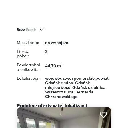
Rozwiń opis
Mieszkanie:
na wynajem
Liczba
2
pokoi:
Powierzchni
44,70 m
2
a całkowita:
Lokalizacja:
województwo:
pomorskie
powiat:
Gdańsk
gmina:
Gdańsk
miejscowość:
Gdańsk
dzielnica:
Wrzeszcz
ulica:
Bernarda
Chrzanowskiego
Podobne oferty w tej lokalizacji