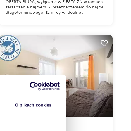
OFERTA BIURA, wyłącznie w FIESTA ZN w ramach
zarządzania najmem. Z przeznaczeniem do najmu
długoterminowego: 12 m-cy +. Idealne ...
O plikach cookies
58
m
2
38
zł/m
2
2