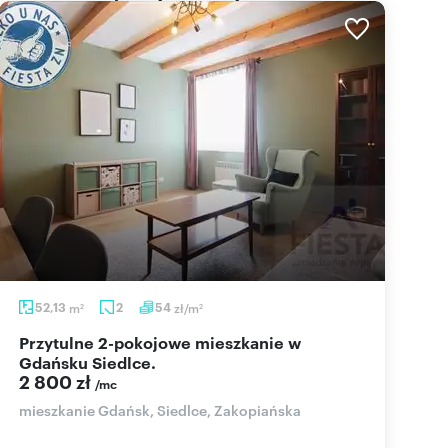
52,13
m
2
54
zł/m
2
2
Przytulne 2-pokojowe mieszkanie w
Gdańsku Siedlce.
2 800 zł
/mc
mieszkanie Gdańsk, Siedlce, Zakopiańska