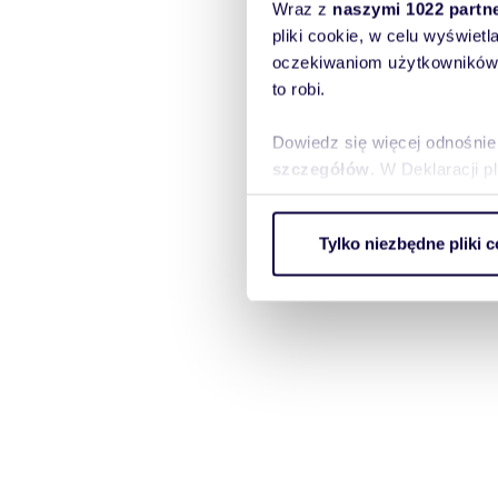
Wraz z
naszymi 1022 partn
pliki cookie, w celu wyświet
oczekiwaniom użytkowników i
to robi.
Dowiedz się więcej odnośnie
szczegółów
. W Deklaracji 
Wykorzystujemy pliki cookie 
Tylko niezbędne pliki c
ruch w naszej witrynie. Inf
reklamowym i analitycznym. 
uzyskanymi podczas korzysta