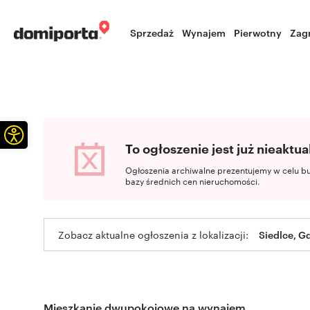
Sprzedaż
Wynajem
Pierwotny
Zag
Otwórz pasek narzędzi
To ogłoszenie jest już nieaktua
Ogłoszenia archiwalne prezentujemy w celu b
bazy średnich cen nieruchomości.
Zobacz aktualne ogłoszenia z lokalizacji:
Siedlce, G
Mieszkanie dwupokojowe na wynajem