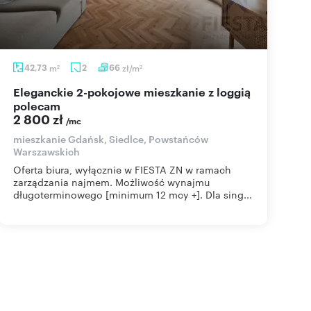
42,73
m
2
66
zł/m
2
2
Eleganckie 2-pokojowe mieszkanie z loggią
polecam
2 800 zł
/mc
mieszkanie Gdańsk, Siedlce, Powstańców
Warszawskich
Oferta biura, wyłącznie w FIESTA ZN w ramach
zarządzania najmem. Możliwość wynajmu
długoterminowego [minimum 12 mcy +]. Dla sing...