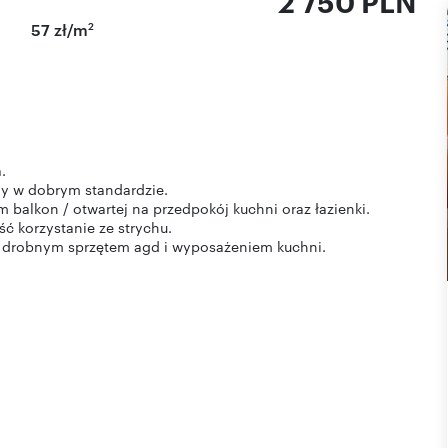
2 750 PLN
2
57 zł/m
.
y w dobrym standardzie.
 balkon / otwartej na przedpokój kuchni oraz łazienki.
ć korzystanie ze strychu.
z drobnym sprzętem agd i wyposażeniem kuchni.