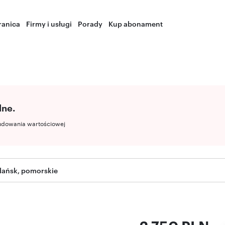
ranica
Firmy i usługi
Porady
Kup abonament
lne.
udowania wartościowej
dańsk, pomorskie