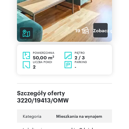
19
Zobacz galerię
POWIERZCHNIA
PIĘTRO
2
2 / 3
50,00 m
LICZBA POKOI
PARKING
2
-
Szczegóły oferty
3220/19413/OMW
Kategoria
Mieszkania na wynajem