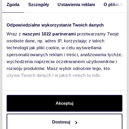
Zgoda
Szczegóły
Ustawienia reklam
O plikach c
Zostaw telefon, oddzwonimy
bezpłatnie
Odpowiedzialne wykorzystanie Twoich danych
Zatwierdź
Wraz z
naszymi 1022 partnerami
przetwarzamy Twoje
osobiste dane, np. adres IP, korzystając z takich
technologii jak pliki cookie, w celu wyświetlania
spersonalizowanych reklam i treści, analizowania tychże,
wychodzenia naprzeciw oczekiwaniom użytkowników i
rozwoju produktów. Masz wybór odnośnie tego, kto
używa Twoich danych i w jakich celach to robi.
Informacje o ogłoszeniodawcy
Dowiedz się więcej odnośnie tego, jak Twoje osobiste
Eastate Agency
dane są przetwarzane oraz ustaw własne preferencje w
sekcji szczegółów
. W Deklaracji plików cookie możesz
Akceptuj
zmienić lub wycofać swoją zgodę w dowolnej chwili.
Dostosuj
Wykorzystujemy pliki cookie do spersonalizowania treści