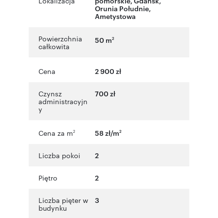
Lokalizacja
pomorskie
,
Gdańsk
,
Orunia Południe
,
Ametystowa
Powierzchnia
50 m
2
całkowita
Cena
2 900 zł
Czynsz
700 zł
administracyjn
y
Cena za m
58 zł/m
2
2
Liczba pokoi
2
Piętro
2
Liczba pięter w
3
budynku