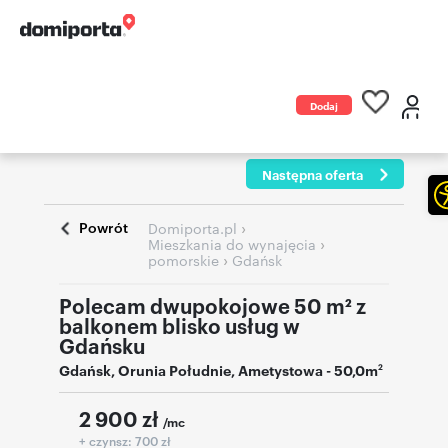
Dodaj
ogłoszenie
Następna oferta
Powrót
›
Domiporta.pl
›
Mieszkania do wynajęcia
›
pomorskie
Gdańsk
Polecam dwupokojowe 50 m² z
balkonem blisko usług w
Gdańsku
Gdańsk
,
Orunia Południe
,
Ametystowa
- 50,0m
2
2 900
zł
/mc
+ czynsz: 700 zł