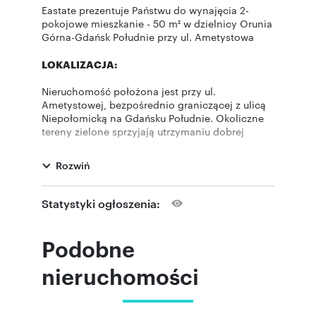
Eastate prezentuje Państwu do wynajęcia 2-
pokojowe mieszkanie - 50 m² w dzielnicy Orunia
Górna-Gdańsk Południe przy ul. Ametystowa
LOKALIZACJA:
Nieruchomość położona jest przy ul.
Ametystowej, bezpośrednio graniczącej z ulicą
Niepołomicką na Gdańsku Południe. Okoliczne
tereny zielone sprzyjają utrzymaniu dobrej
kondycji. Dodatkowym atutem dla osób
mobilnych, które poruszają się po całym
Rozwiń
Trójmieście jest lokalizacja blisko Obwodnicy
oraz innego węzła komunikacyjnego. W okolicy
znajduje się pełen wachlarz usług, który
Statystyki ogłoszenia:
zaspokoi potrzeby najbardziej wymagających.
Blisko osiedla znajdują się: punkty
gastronomiczne, sklepy, punkty usługowe,
Podobne
przedszkola, place zabaw, alejki spacerowe,
apteki i wiele innych.
nieruchomości
NIERUCHOMOŚĆ: