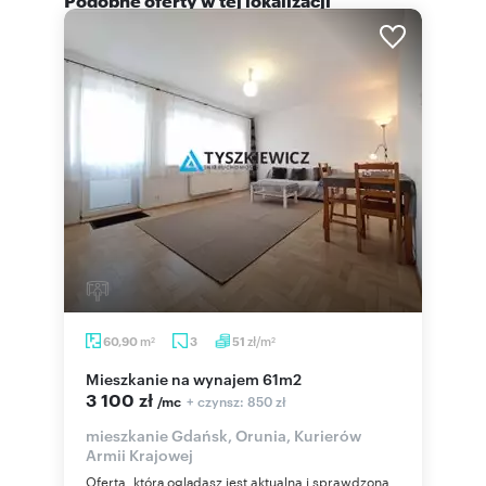
m
zł/m
60,90
3
51
2
2
mieszkanie na wynajem 61m2
3 100 zł
+ czynsz: 850 zł
/mc
mieszkanie Gdańsk, Orunia, Kurierów
Armii Krajowej
Oferta, którą oglądasz jest aktualna i sprawdzona