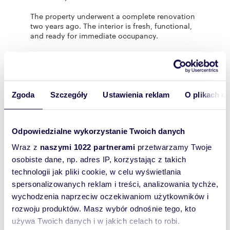
The property underwent a complete renovation
two years ago. The interior is fresh, functional,
and ready for immediate occupancy.
The apartment is equipped with, among others:
* TV,
* dishwasher,
* washing machine,
* oven,
Zgoda
Szczegóły
Ustawienia reklam
O plikach c
* new furniture,
* all essential equipment for everyday living.
Odpowiedzialne wykorzystanie Twoich danych
BUILDING:
Wraz z
naszymi 1022 partnerami
przetwarzamy Twoje
osobiste dane, np. adres IP, korzystając z takich
The apartment is located in a single-entrance
technologii jak pliki cookie, w celu wyświetlania
building with an elevator. The building has been
refreshed and thermally insulated, which
spersonalizowanych reklam i treści, analizowania tychże,
enhances everyday comfort and energy
wychodzenia naprzeciw oczekiwaniom użytkowników i
efficiency.
rozwoju produktów. Masz wybór odnośnie tego, kto
A large number of public parking spaces are
używa Twoich danych i w jakich celach to robi.