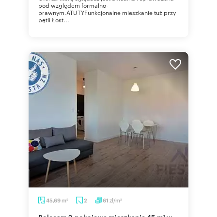
pod względem formalno-
prawnym.ATUTYFunkcjonalne mieszkanie tuż przy
pętli Łost...
m
zł/m
45,69
2
61
2
2
Polecam 2-pokojowe mieszkanie 45 m² w