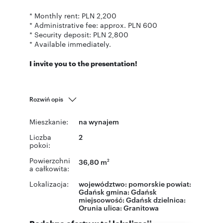
* Monthly rent: PLN 2,200
* Administrative fee: approx. PLN 600
* Security deposit: PLN 2,800
* Available immediately.
I invite you to the presentation!
Rozwiń opis
Mieszkanie:
na wynajem
Liczba
2
pokoi:
Powierzchni
36,80 m
2
a całkowita:
Lokalizacja:
województwo:
pomorskie
powiat:
Gdańsk
gmina:
Gdańsk
miejscowość:
Gdańsk
dzielnica:
Orunia
ulica:
Granitowa
Podobne oferty w tej lokalizacji