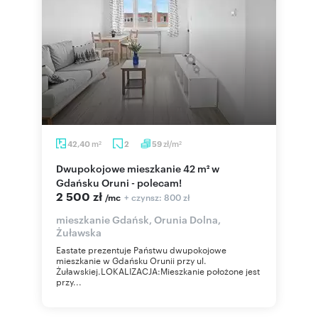
m
zł/m
42,40
2
59
2
2
Dwupokojowe mieszkanie 42 m² w
Gdańsku Oruni - polecam!
2 500 zł
+ czynsz: 800 zł
/mc
mieszkanie Gdańsk, Orunia Dolna,
Żuławska
Eastate prezentuje Państwu dwupokojowe
mieszkanie w Gdańsku Orunii przy ul.
Żuławskiej.LOKALIZACJA:Mieszkanie położone jest
przy...