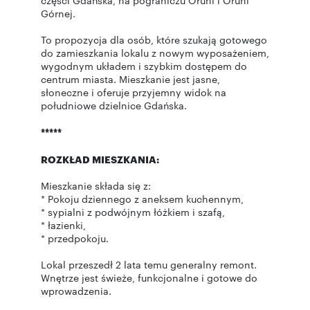
części Gdańska, na pograniczu Oruni i Oruni
Górnej.
To propozycja dla osób, które szukają gotowego
do zamieszkania lokalu z nowym wyposażeniem,
wygodnym układem i szybkim dostępem do
centrum miasta. Mieszkanie jest jasne,
słoneczne i oferuje przyjemny widok na
południowe dzielnice Gdańska.
*****
ROZKŁAD MIESZKANIA:
Mieszkanie składa się z:
* Pokoju dziennego z aneksem kuchennym,
* sypialni z podwójnym łóżkiem i szafą,
* łazienki,
* przedpokoju.
Lokal przeszedł 2 lata temu generalny remont.
Wnętrze jest świeże, funkcjonalne i gotowe do
wprowadzenia.