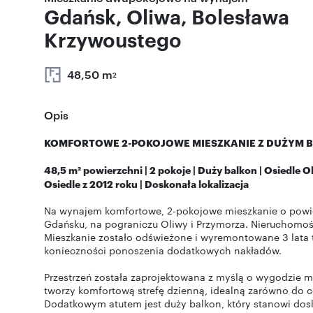
Gdańsk, Oliwa, Bolesława
Krzywoustego
48,50 m
2
Opis
KOMFORTOWE 2-POKOJOWE MIESZKANIE Z DUŻYM BA
48,5 m² powierzchni | 2 pokoje | Duży balkon | Osiedle O
Osiedle z 2012 roku | Doskonała lokalizacja
Na wynajem komfortowe, 2-pokojowe mieszkanie o powie
Gdańsku, na pograniczu Oliwy i Przymorza. Nieruchomo
Mieszkanie zostało odświeżone i wyremontowane 3 lata 
konieczności ponoszenia dodatkowych nakładów.
Przestrzeń została zaprojektowana z myślą o wygodzie
tworzy komfortową strefę dzienną, idealną zarówno do co
Dodatkowym atutem jest duży balkon, który stanowi do