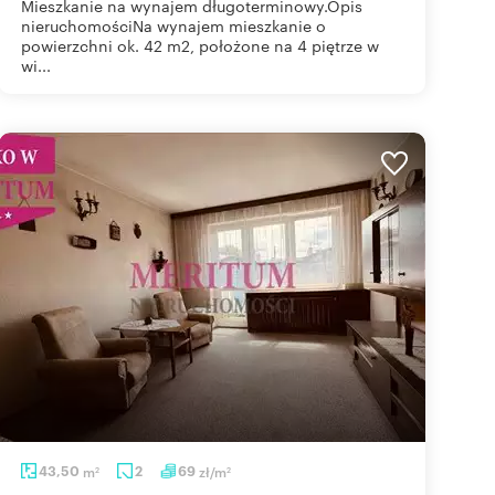
Mieszkanie na wynajem długoterminowy.Opis
nieruchomościNa wynajem mieszkanie o
powierzchni ok. 42 m2, położone na 4 piętrze w
wi...
43,50
m
2
69
zł/m
2
2