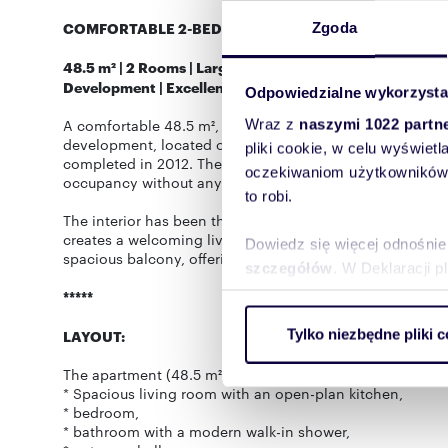
COMFORTABLE 2-BEDROOM APARTMENT WITH A LARG
Zgoda
48.5 m² | 2 Rooms | Large Balcony | Oliwa Park Estate |
Development | Excellent Location
Odpowiedzialne wykorzysta
A comfortable 48.5 m², 2-room apartment is available for 
Wraz z
naszymi 1022 partn
development, located on the border of Oliwa and Przymor
pliki cookie, w celu wyświet
completed in 2012. The apartment was refreshed and ren
oczekiwaniom użytkowników i
occupancy without any additional investment.
to robi.
The interior has been thoughtfully designed for everyda
creates a welcoming living space, perfect for both daily l
Dowiedz się więcej odnośnie
spacious balcony, offering an ideal place to relax outdoo
szczegółów
. W Deklaracji 
*****
Wykorzystujemy pliki cookie 
Tylko niezbędne pliki c
LAYOUT:
ruch w naszej witrynie. Inf
reklamowym i analitycznym. 
The apartment (48.5 m²) comprises:
uzyskanymi podczas korzysta
* Spacious living room with an open-plan kitchen,
* bedroom,
* bathroom with a modern walk-in shower,