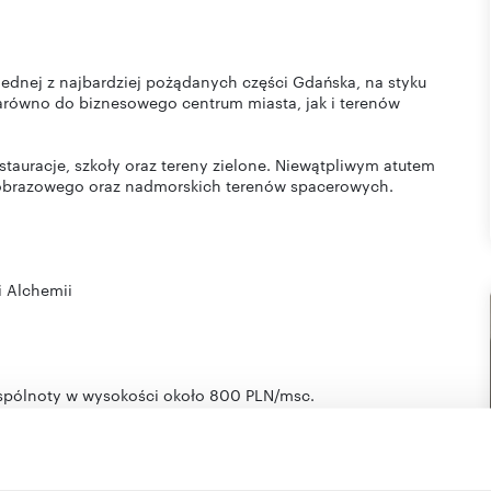
jednej z najbardziej pożądanych części Gdańska, na styku
zarówno do biznesowego centrum miasta, jak i terenów
estauracje, szkoły oraz tereny zielone. Niewątpliwym atutem
rajobrazowego oraz nadmorskich terenów spacerowych.
i Alchemii
spólnoty w wysokości około 800 PLN/msc.
 hali podziemnej w cenie 300PLN/msc.