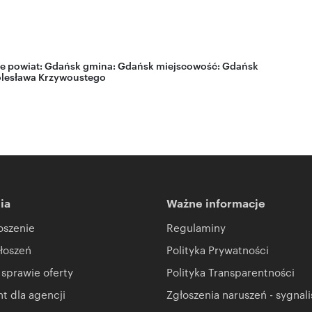
e
powiat:
Gdańsk
gmina:
Gdańsk
miejscowość:
Gdańsk
lesława Krzywoustego
ia
Ważne informacje
oszenie
Regulaminy
łoszeń
Polityka Prywatności
 sprawie oferty
Polityka Transparentności
 dla agencji
Zgłoszenia naruszeń - sygnali