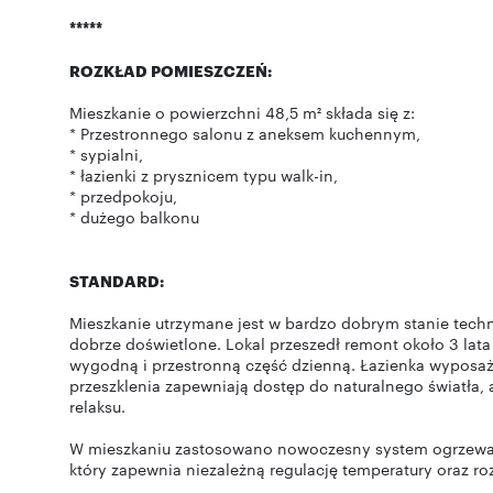
*****
ROZKŁAD POMIESZCZEŃ:
Mieszkanie o powierzchni 48,5 m² składa się z:
* Przestronnego salonu z aneksem kuchennym,
* sypialni,
* łazienki z prysznicem typu walk-in,
* przedpokoju,
* dużego balkonu
STANDARD:
Mieszkanie utrzymane jest w bardzo dobrym stanie techn
dobrze doświetlone. Lokal przeszedł remont około 3 lat
wygodną i przestronną część dzienną. Łazienka wyposaż
przeszklenia zapewniają dostęp do naturalnego światła,
relaksu.
W mieszkaniu zastosowano nowoczesny system ogrzewan
który zapewnia niezależną regulację temperatury oraz roz