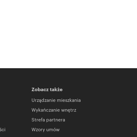
Zobacz także
Urządzanie mieszkania
Wykańczanie wnętrz
Strefa partnera
ści
Wzory umów