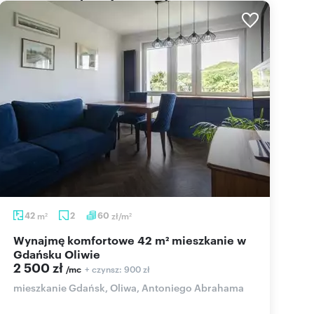
42
m
2
60
zł/m
2
2
Wynajmę komfortowe 42 m² mieszkanie w
Gdańsku Oliwie
2 500 zł
+ czynsz: 900 zł
/mc
mieszkanie Gdańsk, Oliwa, Antoniego Abrahama