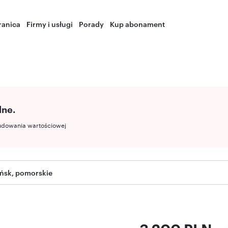
ranica
Firmy i usługi
Porady
Kup abonament
lne.
udowania wartościowej
ńsk, pomorskie