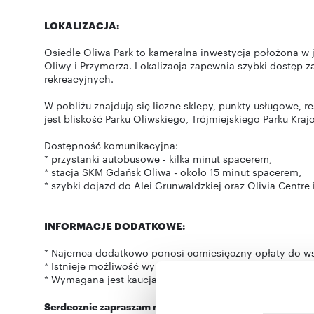
LOKALIZACJA:
Osiedle Oliwa Park to kameralna inwestycja położona w 
Oliwy i Przymorza. Lokalizacja zapewnia szybki dostęp 
rekreacyjnych.
W pobliżu znajdują się liczne sklepy, punkty usługowe, r
jest bliskość Parku Oliwskiego, Trójmiejskiego Parku K
Dostępność komunikacyjna:
* przystanki autobusowe - kilka minut spacerem,
* stacja SKM Gdańsk Oliwa - około 15 minut spacerem,
* szybki dojazd do Alei Grunwaldzkiej oraz Olivia Centre 
INFORMACJE DODATKOWE:
* Najemca dodatkowo ponosi comiesięczny opłaty do w
* Istnieje możliwość wynajęcia miejsca parkingowego w
* Wymagana jest kaucja w wysokości 3200 PLN.
Serdecznie zapraszam na prezentację!