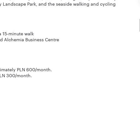
ity Landscape Park, and the seaside walking and cycling
a 15-minute walk
nd Alchemia Business Centre
oximately PLN 600/month.
 PLN 300/month.