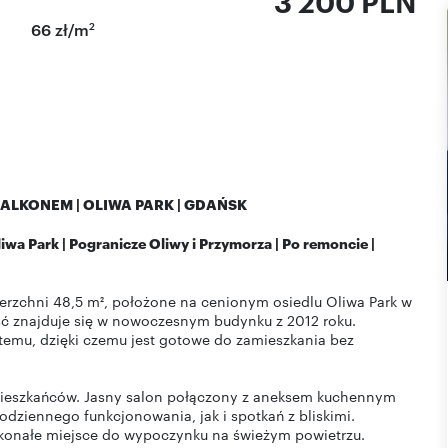
3 200 PLN
2
66 zł/m
LKONEM | OLIWA PARK | GDAŃSK
liwa Park | Pogranicze Oliwy i Przymorza | Po remoncie |
rzchni 48,5 m², położone na cenionym osiedlu Oliwa Park w
ść znajduje się w nowoczesnym budynku z 2012 roku.
temu, dzięki czemu jest gotowe do zamieszkania bez
 mieszkańców. Jasny salon połączony z aneksem kuchennym
dziennego funkcjonowania, jak i spotkań z bliskimi.
skonałe miejsce do wypoczynku na świeżym powietrzu.