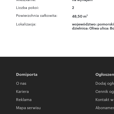
Liczba pokoi:
2
Powierzchnia całkowita:
48,50 m
2
Lokalizacja:
województwo:
pomorski
dzielnica:
Oliwa
ulica:
Bo
Domiporta
Ogłoszen
O nas
Dodaj ogł
Kariera
Cennik og
Reklama
Kontakt w
Mapa serwisu
Abonament