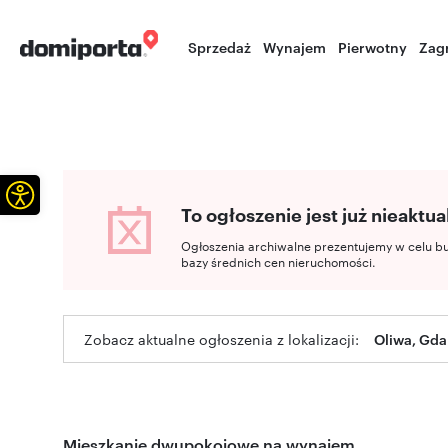
Sprzedaż
Wynajem
Pierwotny
Zag
Otwórz pasek narzędzi
To ogłoszenie jest już nieaktua
Ogłoszenia archiwalne prezentujemy w celu b
bazy średnich cen nieruchomości.
Zobacz aktualne ogłoszenia z lokalizacji:
Oliwa, Gda
Mieszkanie dwupokojowe na wynajem