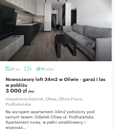
35
m
2
86
zł/m
2
2
Nowoczesny loft 34m2 w Oliwie - garaż i las
w pobliżu
3 000 zł
/mc
mieszkanie Gdańsk, Oliwa, Olivia Piano,
Podhalańska
Na wynajem apartament 34m2 położony pod
samym lasem: Gdańsk Oliwa ul. Podhalańska.
Apartament nowy, w pełni umeblowany i
wyposaż...