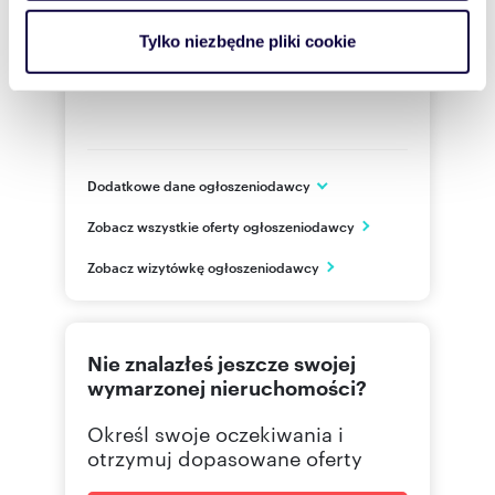
i reklam, aby oferować funkcje społecznościowe i
analizować ruch w naszej witrynie. Informacje o tym, jak
Tylko niezbędne pliki cookie
korzystasz z naszej witryny, udostępniamy partnerom
społecznościowym, reklamowym i analitycznym.
Partnerzy mogą połączyć te informacje z innymi danymi
otrzymanymi od Ciebie lub uzyskanymi podczas
korzystania z ich usług.
Dodatkowe dane ogłoszeniodawcy
Wańkowicza 7 lok U1
Zobacz wszystkie oferty ogłoszeniodawcy
Warszawa
mazowieckie
PL
Zobacz wizytówkę ogłoszeniodawcy
+48668
Pokaż telefon
Nie znalazłeś jeszcze swojej
222990
Pokaż telefon
wymarzonej nieruchomości?
Określ swoje oczekiwania i
668 84
Pokaż telefon
otrzymuj dopasowane oferty