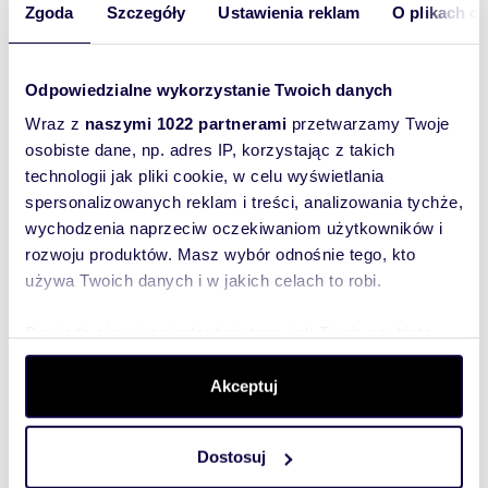
Zgoda
Szczegóły
Ustawienia reklam
O plikach c
668 84
Pokaż telefon
Odpowiedzialne wykorzystanie Twoich danych
Wraz z
naszymi 1022 partnerami
przetwarzamy Twoje
Zostaw telefon, oddzwonimy
osobiste dane, np. adres IP, korzystając z takich
bezpłatnie
technologii jak pliki cookie, w celu wyświetlania
spersonalizowanych reklam i treści, analizowania tychże,
Zatwierdź
wychodzenia naprzeciw oczekiwaniom użytkowników i
rozwoju produktów. Masz wybór odnośnie tego, kto
używa Twoich danych i w jakich celach to robi.
Dowiedz się więcej odnośnie tego, jak Twoje osobiste
dane są przetwarzane oraz ustaw własne preferencje w
sekcji szczegółów
. W Deklaracji plików cookie możesz
Akceptuj
zmienić lub wycofać swoją zgodę w dowolnej chwili.
Informacje o ogłoszeniodawcy
Metrohome24
Dostosuj
Wykorzystujemy pliki cookie do spersonalizowania treści