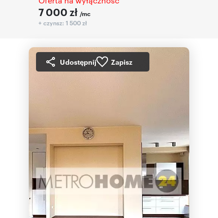
Oferta na wyłączność
7 000
zł
/mc
+ czynsz: 1 500 zł
Udostępnij
Zapisz