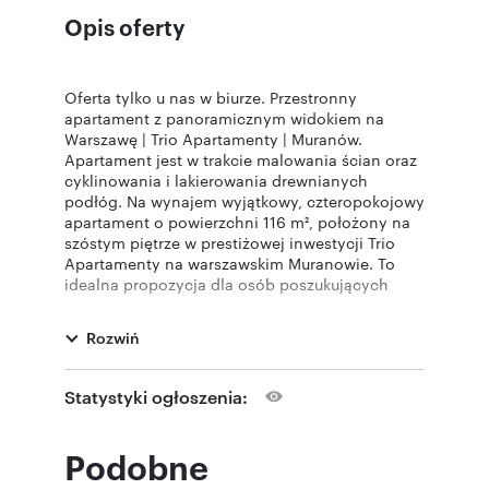
Opis oferty
Oferta tylko u nas w biurze. Przestronny
apartament z panoramicznym widokiem na
Warszawę | Trio Apartamenty | Muranów.
Apartament jest w trakcie malowania ścian oraz
cyklinowania i lakierowania drewnianych
podłóg. Na wynajem wyjątkowy, czteropokojowy
apartament o powierzchni 116 m², położony na
szóstym piętrze w prestiżowej inwestycji Trio
Apartamenty na warszawskim Muranowie. To
idealna propozycja dla osób poszukujących
przestrzeni, komfortu oraz doskonałej lokalizacji.
Mieszkanie składa się z przestronnego salonu z
Rozwiń
aneksem kuchennym o powierzchni około 50
m², który stanowi serce apartamentu. Z salonu
prowadzi wyjście na przeszklony balkon, z
Statystyki ogłoszenia:
którego rozpościera się imponujący widok na
panoramę Warszawy. To wyjątkowa przestrzeń
do wypoczynku i podziwiania miejskiego
Podobne
krajobrazu o każdej porze dnia. Apartament