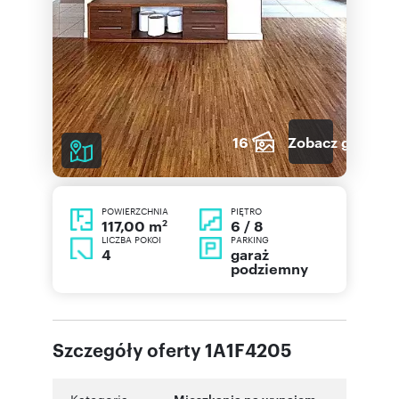
16
Zobacz galerię
POWIERZCHNIA
PIĘTRO
2
6 / 8
117,00 m
LICZBA POKOI
PARKING
4
garaż
podziemny
Szczegóły oferty 1A1F4205
Mieszkania na wynajem