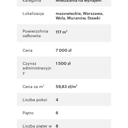
Kategoria
Lokalizacja
mazowieckie
,
Warszawa
,
Wola
,
Muranów
,
Stawki
Powierzchnia
117 m
2
całkowita
Cena
7 000 zł
Czynsz
1 500 zł
administracyjn
y
Cena za m
59,83 zł/m
2
2
Liczba pokoi
4
Piętro
6
Liczba pięter w
8