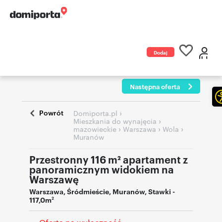
Dodaj
ogłoszenie
Następna oferta
Powrót
›
Domiporta.pl
›
Mieszkania do wynajęcia
›
›
›
mazowieckie
Warszawa
Wola
Muranów
Przestronny 116 m² apartament z
panoramicznym widokiem na
Warszawę
Warszawa
,
Śródmieście
,
Muranów
,
Stawki
-
117,0m
2