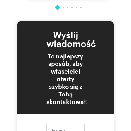
współpracujemy z 24 bankami. Zadzwoń,
zapytaj o szczegóły.
Numer oferty: 1A1F4205
Wyślij
wiadomość
To najlepszy
sposób, aby
właściciel
oferty
szybko się z
Tobą
skontaktował!