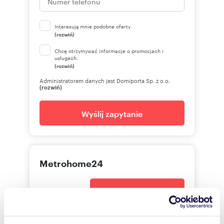
Interesują mnie podobne oferty
(rozwiń)
Chcę otrzymywać informacje o promocjach i
usługach.
(rozwiń)
Administratorem danych jest Domiporta Sp. z o.o.
(rozwiń)
Wyślij zapytanie
Metrohome24
+48668
Pokaż telefon
222990
Pokaż telefon