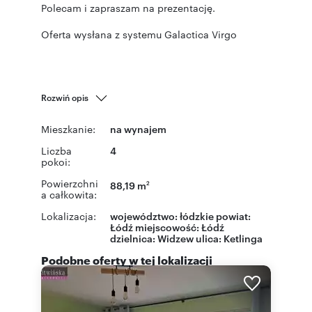
Polecam i zapraszam na prezentację.
Oferta wysłana z systemu Galactica Virgo
Rozwiń opis
Mieszkanie:
na wynajem
Liczba
4
pokoi:
Powierzchni
88,19 m
2
a całkowita:
Lokalizacja:
województwo:
łódzkie
powiat:
Łódź
miejscowość:
Łódź
dzielnica:
Widzew
ulica:
Ketlinga
Podobne oferty w tej lokalizacji