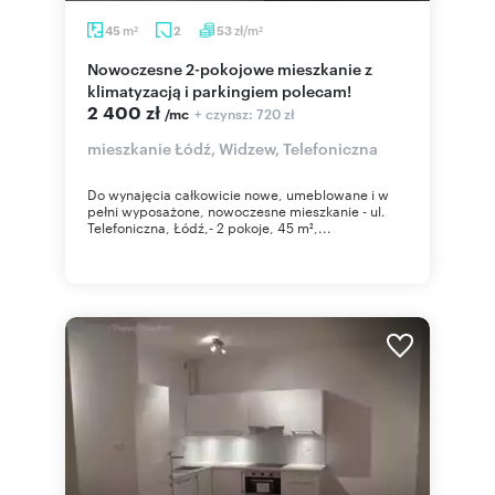
m
zł/m
45
2
53
2
2
Nowoczesne 2-pokojowe mieszkanie z
klimatyzacją i parkingiem polecam!
2 400 zł
+ czynsz: 720 zł
/mc
mieszkanie Łódź, Widzew, Telefoniczna
Do wynajęcia całkowicie nowe, umeblowane i w
pełni wyposażone, nowoczesne mieszkanie - ul.
Telefoniczna, Łódź,- 2 pokoje, 45 m²,...