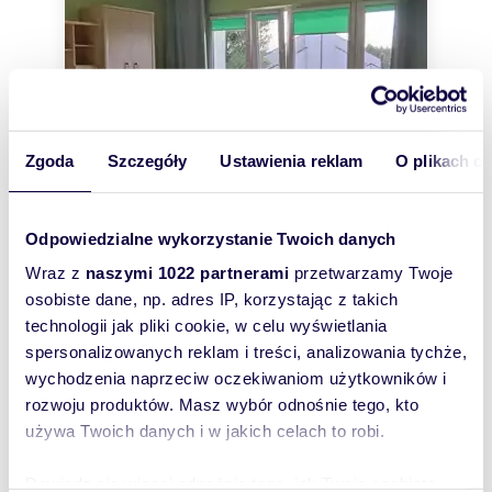
Zgoda
Szczegóły
Ustawienia reklam
O plikach c
Odpowiedzialne wykorzystanie Twoich danych
m
zł/m
51
2
43
2
2
Wraz z
naszymi 1022 partnerami
przetwarzamy Twoje
osobiste dane, np. adres IP, korzystając z takich
Wynajmę przestronne 2-pokojowe
mieszkanie z balkonem w Łodzi
technologii jak pliki cookie, w celu wyświetlania
2 200 zł
+ czynsz: 900 zł
/mc
spersonalizowanych reklam i treści, analizowania tychże,
wychodzenia naprzeciw oczekiwaniom użytkowników i
mieszkanie Łódź, Widzew, Olechów
rozwoju produktów. Masz wybór odnośnie tego, kto
Oferta wynajmu dwupokojowego mieszkania z
używa Twoich danych i w jakich celach to robi.
balkonem o powierzchni ok. 51 mkw,
usytuowanego na III piętrze, ul. Leszka Białego,
Ol...
Dowiedz się więcej odnośnie tego, jak Twoje osobiste