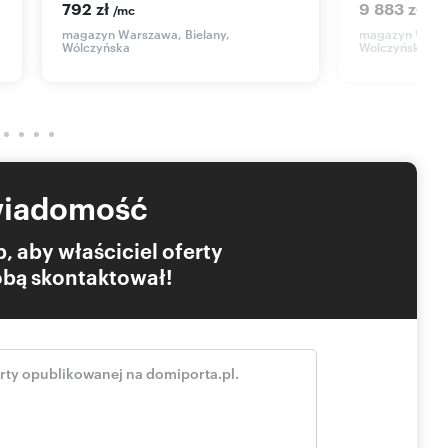
792 zł
9 883 zł
/mc
/mc
magazyn Warszawa, Bielany,
magazyn Warsz
Wólczyńska
Wolczyńska
wiadomość
, aby właściciel oferty
Tobą skontaktował!