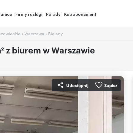
ranica
Firmy i usługi
Porady
Kup abonament
›
›
zowieckie
Warszawa
Bielany
 z biurem w Warszawie
Udostępnij
Zapisz