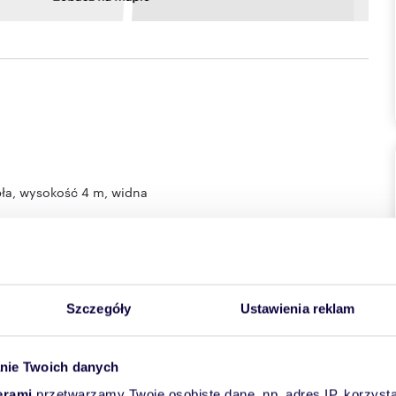
ła, wysokość 4 m, widna
Szczegóły
Ustawienia reklam
ebywającej na powierzchni.
nie Twoich danych
i ogrzewanie): 18.093 zł netto/m-c;
erami
przetwarzamy Twoje osobiste dane, np. adres IP, korzystaj