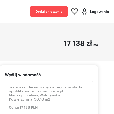
Logowanie
Dodaj ogłoszenie
17 138
zł
/mc
Wyślij wiadomość