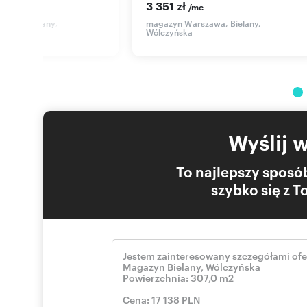
3 351 zł
/mc
awa, Bielany,
magazyn Warszawa, Bielany,
Wólczyńska
Wyślij 
To najlepszy sposób
szybko się z 