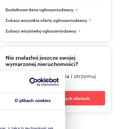
Dodatkowe dane ogłoszeniodawcy
ul. Wólczyńska 133
Zobacz wszystkie oferty ogłoszeniodawcy
Warszawa
mazowieckie
PL
Zobacz wizytówkę ogłoszeniodawcy
605 88
Pokaż telefon
Nie znalazłeś jeszcze swojej
wymarzonej nieruchomości?
Określ swoje oczekiwania i otrzymuj
dopasowane oferty
Powiadom o nowych ofertach
O plikach cookies
ąc z takich technologii jak