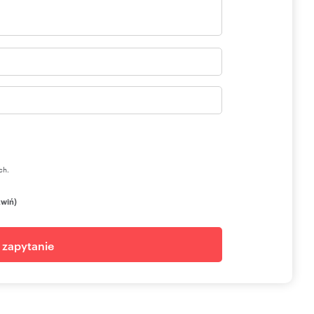
ch.
zwiń)
j zapytanie