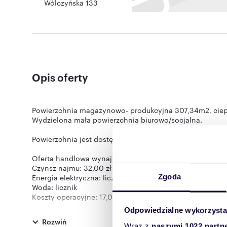
Wólczyńska 133
Opis oferty
Powierzchnia magazynowo- produkcyjna 307,34m2, ciep
Wydzielona mała powierzchnia biurowo/socjalna.
Powierzchnia jest dostępna od zaraz
Oferta handlowa wynajmu powierzchni:
Czynsz najmu: 32,00 zł netto/m²;
Energia elektryczna: licznik
Zgoda
Woda: licznik
Koszty operacyjne: 17,09 zł /m2 netto/m-c
Korzystanie z toalet: 25 zł netto/m-c od osoby stale prz
Odpowiedzialne wykorzysta
Ogrzewanie: 9,78 netto/m²; (zaliczka płatna cały rok)
Rozwiń
Łączna suma kosztów stałych (czynsz, koszty operacyjne 
Wraz z
naszymi 1022 partn