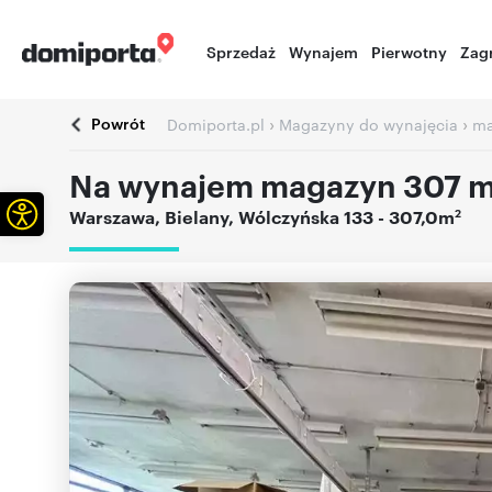
Sprzedaż
Wynajem
Pierwotny
Zag
Powrót
›
›
Domiporta.pl
Magazyny do wynajęcia
ma
Na wynajem magazyn 307 m²
Otwórz pasek narzędzi
2
Warszawa
,
Bielany
,
Wólczyńska 133
- 307,0m