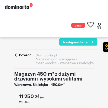
Dodaj
ogłoszenie
Następna oferta
Powrót
›
Domiporta.pl
›
Magazyny do wynajęcia
›
›
mazowieckie
Warszawa
Białołęka
Magazyn 450 m² z dużymi
drzwiami i wysokimi sufitami
Warszawa
,
Białołęka
- 450,0m
2
11 250
zł
/mc
25 zł/m
2