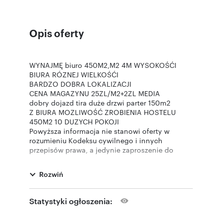
Opis oferty
WYNAJMĘ biuro 450M2,M2 4M WYSOKOŚĆI
BIURA RÓZNEJ WIELKOŚĆI
BARDZO DOBRA LOKALIZACJI
CENA MAGAZYNU 25ZL/M2+2ZL MEDIA
dobry dojazd tira duże drzwi parter 150m2
Z BIURA MOZLIWOŚĆ ZROBIENIA HOSTELU
450M2 10 DUZYCH POKOJI
Powyższa informacja nie stanowi oferty w
rozumieniu Kodeksu cywilnego i innych
przepisów prawa, a jedynie zaproszenie do
rokowań.
Oferta wysłana z programu dla biur
Rozwiń
nieruchomości ASARI CRM (asaricrm.com)
Statystyki ogłoszenia: