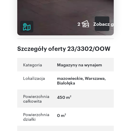
2
Zobacz galerię
Szczegóły oferty 23/3302/OOW
Kategoria
Magazyny na wynajem
Lokalizacja
mazowieckie
,
Warszawa
,
Białołęka
Powierzchnia
450 m
2
całkowita
Powierzchnia
0 m
2
działki