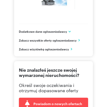
Dodatkowe dane ogłoszeniodawcy
ul. Długa 44/50 (pok. 126A)
Zobacz wszystkie oferty ogłoszeniodawcy
Warszawa
Mazowieckie
PL
Zobacz wizytówkę ogłoszeniodawcy
662050
Pokaż telefon
Nie znalazłeś jeszcze swojej
wymarzonej nieruchomości?
Określ swoje oczekiwania i
otrzymuj dopasowane oferty
Powiadom o nowych ofertach