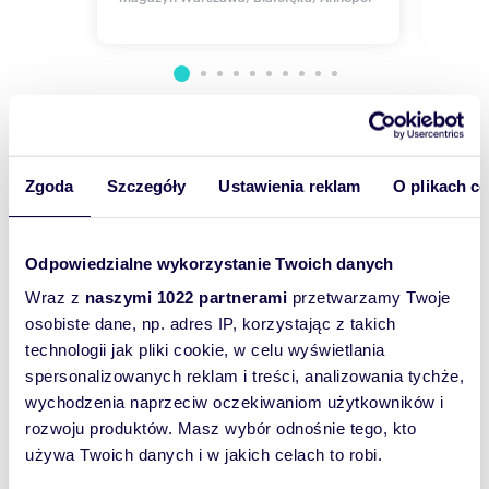
Szałwi
Żerań,
Wyślij
Zgoda
Szczegóły
Ustawienia reklam
O plikach c
wiadomość
To najlepszy
Odpowiedzialne wykorzystanie Twoich danych
sposób, aby
Wraz z
naszymi 1022 partnerami
przetwarzamy Twoje
właściciel
osobiste dane, np. adres IP, korzystając z takich
oferty
technologii jak pliki cookie, w celu wyświetlania
szybko się z
spersonalizowanych reklam i treści, analizowania tychże,
Tobą
wychodzenia naprzeciw oczekiwaniom użytkowników i
skontaktował!
rozwoju produktów. Masz wybór odnośnie tego, kto
używa Twoich danych i w jakich celach to robi.