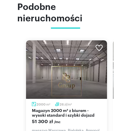
Numer oferty: 23/3302/OOW
Podobne
nieruchomości
m
zł/m
2000
26
276
2
2
Magazyn 2000 m² z biurem -
Hala magazynowa 276 m² z
wysoki standard i szybki dojazd
biure
51 300 zł
8 280
/mc
magazyn Warszawa, Białołęka, Annopol
magazy