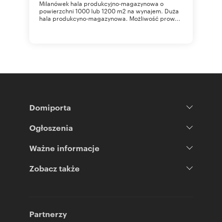
Milanówek hala produkcyjno-magazynowa o
powierzchni 1000 lub 1200 m2 na wynajem. Duża
hala produkcyno-magazynowa. Możliwość prow...
Domiporta
Ogłoszenia
Ważne informacje
Zobacz także
Partnerzy