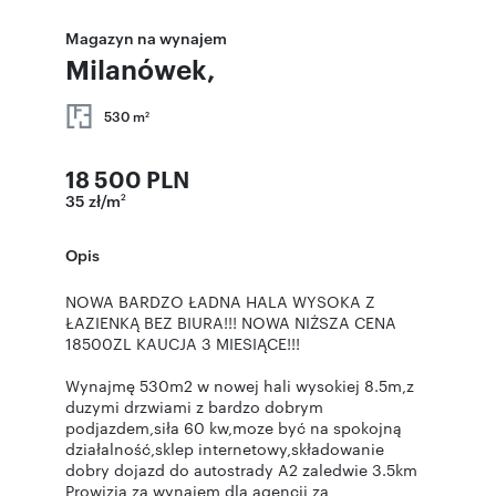
Magazyn na wynajem
Milanówek,
530 m
2
18 500 PLN
35 zł/m
2
Opis
NOWA BARDZO ŁADNA HALA WYSOKA Z
ŁAZIENKĄ BEZ BIURA!!! NOWA NIŻSZA CENA
18500ZL KAUCJA 3 MIESIĄCE!!!
Wynajmę 530m2 w nowej hali wysokiej 8.5m,z
duzymi drzwiami z bardzo dobrym
podjazdem,siła 60 kw,moze być na spokojną
działalność,sklep internetowy,składowanie
dobry dojazd do autostrady A2 zaledwie 3.5km
Prowizja za wynajem dla agencji za