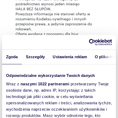
pośrednictwo wynosi jeden miesiąc
HALA BEZ SŁUPÓW.
Powyższa informacja nie stanowi oferty w
rozumieniu Kodeksu cywilnego i innych
przepisów prawa, a jedynie zaproszenie do
rokowań.
Oferta wysłana z programu dla biur
nieruchomości ASARI CRM (asaricrm.com)
Zgoda
Szczegóły
Ustawienia reklam
O plikach c
Rozwiń opis
Magazyn:
na wynajem
Odpowiedzialne wykorzystanie Twoich danych
Powierzchni
530 m
2
Wraz z
naszymi 1022 partnerami
przetwarzamy Twoje
a całkowita:
osobiste dane, np. adres IP, korzystając z takich
Lokalizacja:
województwo:
mazowieckie
technologii jak pliki cookie, w celu wyświetlania
powiat:
Grodziski
gmina:
spersonalizowanych reklam i treści, analizowania tychże,
Milanówek
miejscowość:
Milanówek
wychodzenia naprzeciw oczekiwaniom użytkowników i
Podobne oferty w tej lokalizacji
rozwoju produktów. Masz wybór odnośnie tego, kto