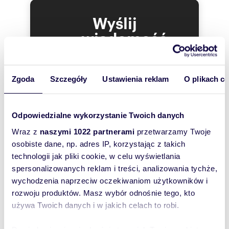
Wyślij
wiadomość
To najlepszy
sposób, aby
Zgoda
Szczegóły
Ustawienia reklam
O plikach c
właściciel
oferty
szybko się z
Odpowiedzialne wykorzystanie Twoich danych
Tobą
Wraz z
naszymi 1022 partnerami
przetwarzamy Twoje
skontaktował!
osobiste dane, np. adres IP, korzystając z takich
technologii jak pliki cookie, w celu wyświetlania
spersonalizowanych reklam i treści, analizowania tychże,
wychodzenia naprzeciw oczekiwaniom użytkowników i
rozwoju produktów. Masz wybór odnośnie tego, kto
używa Twoich danych i w jakich celach to robi.