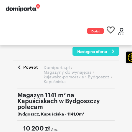
Dodaj
ogłoszenie
Następna oferta
Powrót
›
Domiporta.pl
›
Magazyny do wynajęcia
›
›
kujawsko-pomorskie
Bydgoszcz
Kapuściska
Magazyn 1141 m² na
Kapuściskach w Bydgoszczy
polecam
Bydgoszcz
,
Kapuściska
- 1141,0m
2
10 200
zł
/mc