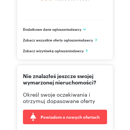
Dodatkowe dane ogłoszeniodawcy
ul. Gdańska 68
Zobacz wszystkie oferty ogłoszeniodawcy
Bydgoszcz
kujawsko-pomorskie
PL
Zobacz wizytówkę ogłoszeniodawcy
52 584
Pokaż telefon
Nie znalazłeś jeszcze swojej
wymarzonej nieruchomości?
Określ swoje oczekiwania i
otrzymuj dopasowane oferty
Powiadom o nowych ofertach