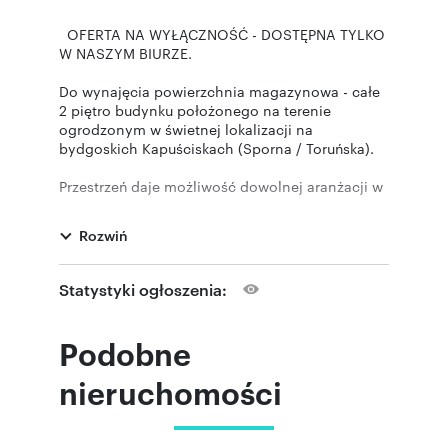
OFERTA NA WYŁĄCZNOŚĆ - DOSTĘPNA TYLKO
W NASZYM BIURZE.
Do wynajęcia powierzchnia magazynowa - całe
2 piętro budynku położonego na terenie
ogrodzonym w świetnej lokalizacji na
bydgoskich Kapuściskach (Sporna / Toruńska).
Przestrzeń daje możliwość dowolnej aranżacji w
zależności od potrzeb przyszłego najemcy.
Położenie budynku gwarantuje szybki dojazd z
Rozwiń
każdego punktu Bydgoszczy.
Możliwość powiększenia powierzchni o
Statystyki ogłoszenia:
dodatkowe 1100m2 na 1 piętrze (wysokość 3m)
INFORMACJE DODATKOWE:
Podobne
Powierzchnia: 1141m2
Wysokość: 3,5m
nieruchomości
Nośność: 1000kg/m2
Wymiary: 17,8x64,5mMedia: prąd i woda
doprowadzona do piętra.