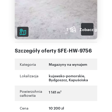
7
Zobacz galerię
Szczegóły oferty SFE-HW-9756
Kategoria
Magazyny na wynajem
Lokalizacja
kujawsko-pomorskie
,
Bydgoszcz
,
Kapuściska
Powierzchnia
1 141 m
2
całkowita
Cena
10 200 zł