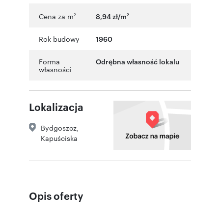
Cena za m
8,94 zł/m
2
2
Rok budowy
1960
Forma
Odrębna własność lokalu
własności
Lokalizacja
Bydgoszcz
,
Kapuściska
Opis oferty