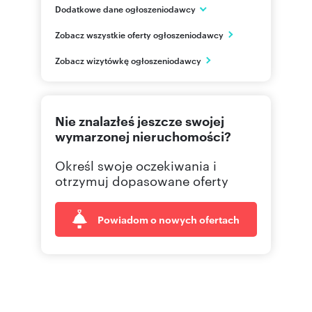
Dodatkowe dane ogłoszeniodawcy
Siostrzana 4
Zobacz wszystkie oferty ogłoszeniodawcy
Bielsko-Biała
śląskie
PL
Zobacz wizytówkę ogłoszeniodawcy
501 22
Pokaż telefon
Nie znalazłeś jeszcze swojej
508 25
Pokaż telefon
wymarzonej nieruchomości?
Określ swoje oczekiwania i
334 70
Pokaż telefon
otrzymuj dopasowane oferty
Powiadom o nowych ofertach