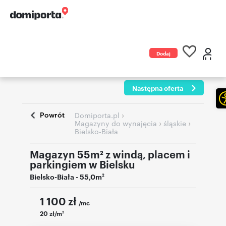
Dodaj
ogłoszenie
Następna oferta
Powrót
›
Domiporta.pl
›
›
Magazyny do wynajęcia
śląskie
Bielsko-Biała
Magazyn 55m² z windą, placem i
parkingiem w Bielsku
Bielsko-Biała
- 55,0m
2
1 100
zł
/mc
20 zł/m
2