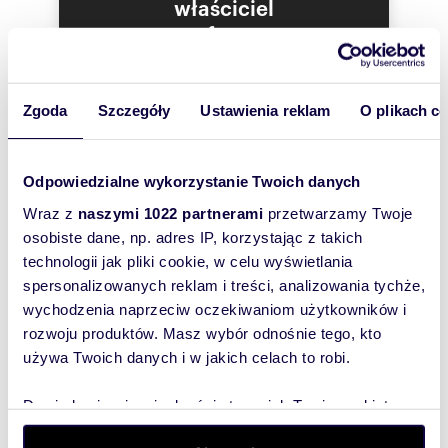
właściciel
oferty
Numer oferty: NBK-HW-2927
Nr licencji zawodowej: 7134
szybko się z
Tobą
skontaktował!
Zgoda
Szczegóły
Ustawienia reklam
O plikach c
Odpowiedzialne wykorzystanie Twoich danych
Wraz z
naszymi 1022 partnerami
przetwarzamy Twoje
osobiste dane, np. adres IP, korzystając z takich
technologii jak pliki cookie, w celu wyświetlania
spersonalizowanych reklam i treści, analizowania tychże,
wychodzenia naprzeciw oczekiwaniom użytkowników i
rozwoju produktów. Masz wybór odnośnie tego, kto
używa Twoich danych i w jakich celach to robi.
Dowiedz się więcej odnośnie tego, jak Twoje osobiste
dane są przetwarzane oraz ustaw własne preferencje w