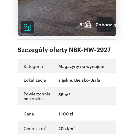
8
Zobacz galerię
Szczegóły oferty NBK-HW-2927
Kategoria
Magazyny na wynajem
Lokalizacja
śląskie
,
Bielsko-Biała
Powierzchnia
55 m
2
całkowita
Cena
1 100 zł
Cena za m
20 zł/m
2
2