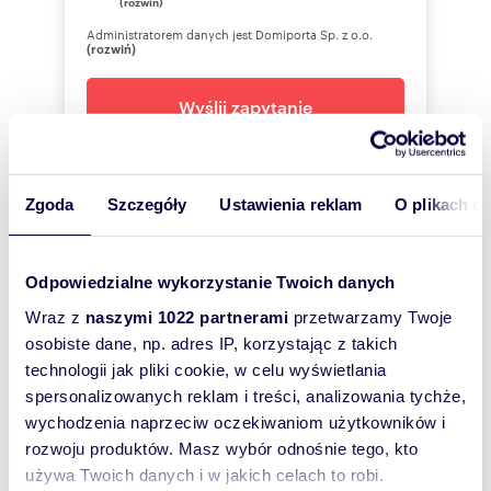
(rozwiń)
Administratorem danych jest Domiporta Sp. z o.o.
(rozwiń)
Wyślij zapytanie
Zgoda
Szczegóły
Ustawienia reklam
O plikach c
Agencja Nieruchomości RECOM
662050
Pokaż telefon
Odpowiedzialne wykorzystanie Twoich danych
Wraz z
naszymi 1022 partnerami
przetwarzamy Twoje
osobiste dane, np. adres IP, korzystając z takich
Zostaw telefon, oddzwonimy
technologii jak pliki cookie, w celu wyświetlania
bezpłatnie
spersonalizowanych reklam i treści, analizowania tychże,
wychodzenia naprzeciw oczekiwaniom użytkowników i
Zatwierdź
rozwoju produktów. Masz wybór odnośnie tego, kto
używa Twoich danych i w jakich celach to robi.