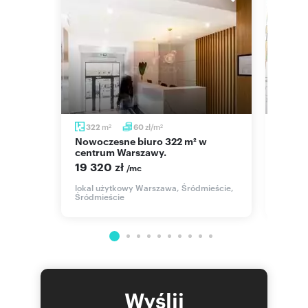
m
zł/m
322
60
301
2
2
Nowoczesne biuro 322 m² w
Wynajmę nowoczesny lokal
centrum Warszawy.
biuro
19 320 zł
19 86
/mc
mieście
lokal użytkowy Warszawa, Śródmieście,
lokal 
Śródmieście
Wyślij