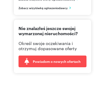
Mazowieckie
PL
Zobacz wizytówkę ogłoszeniodawcy
662050
Pokaż telefon
Nie znalazłeś jeszcze swojej
wymarzonej nieruchomości?
Określ swoje oczekiwania i
otrzymuj dopasowane oferty
Powiadom o nowych ofertach