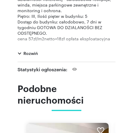
winda, miejsca parkingowe zewnętrzne i
monitoring i ochrona.
Piętro: III, Ilość pięter w budynku: 5
Dostęp do budynku: całodobowo, 7 dni w
tygodniu GOTOWA DO DZIALANOŚCI BEZ
ODSTĘPNEGO.
cena 57zł/m2netto+18zł opłata eksploatacyjna
netto
Na powierzchni: samodzielna toaleta.
Rozwiń
Ścisłe centrum z doskonałą komunikacją.
Dostępność: od zaraz
Powyższa informacja nie stanowi oferty w
Statystyki ogłoszenia:
rozumieniu Kodeksu cywilnego i innych
przepisów prawa, a jedynie zaproszenie do
rokowań.
Podobne
Oferta wysłana z programu dla biur
nieruchomości ASARI CRM (asaricrm.com)
nieruchomości
Numer oferty: 171/3302/OLW