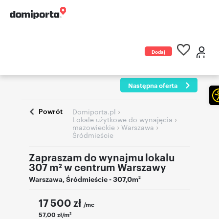
Dodaj
ogłoszenie
Następna oferta
Powrót
›
Domiporta.pl
›
Lokale użytkowe do wynajęcia
›
›
mazowieckie
Warszawa
Śródmieście
Zapraszam do wynajmu lokalu
307 m² w centrum Warszawy
Warszawa
,
Śródmieście
- 307,0m
2
17 500
zł
/mc
57,00 zł/m
2