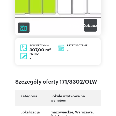
2
Zobacz galerię
POWIERZCHNIA
PRZEZNACZENIE
2
-
307,00 m
PIĘTRO
-
Szczegóły oferty 171/3302/OLW
Kategoria
Lokale użytkowe na
wynajem
Lokalizacja
mazowieckie
,
Warszawa
,
Śródmieście