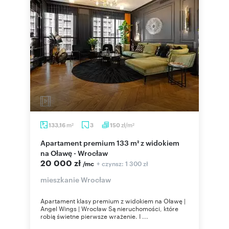
m
zł/m
133,16
3
150
2
2
Apartament premium 133 m² z widokiem
na Oławę - Wrocław
20 000 zł
+ czynsz: 1 300 zł
/mc
mieszkanie Wrocław
Apartament klasy premium z widokiem na Oławę |
Angel Wings | Wrocław Są nieruchomości, które
robią świetne pierwsze wrażenie. I ...