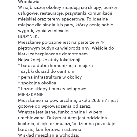
Wrocławia.
W najbliższej okolicy znajdują się sklepy, punkty
usługowe, restauracje, przystanki komunikacji
miejskiej oraz tereny spacerowe. To idealne
miejsce dla singla lub pary, którzy cenią sobie
wygodę życia w mieście.
BUDYNEK:
Mieszkanie położone jest na parterze w 4-
piętrowym budynku wielorodzinny. Wejście do
klatki zabezpieczone domofonem.
Najważniejsze atuty lokalizacji:
* bardzo dobra komunikacja miejska
* szybki dojazd do centrum
* pełna infrastruktura w okolicy
* spokojna okolica
* liczne sklepy i punkty usługowe
MIESZKANIE:
Mieszkanie ma powierzchnię około 26.8 m² i jest
gotowe do wprowadzenia od zaraz.
Wnętrze jest jasne, funkcjonalne i w pełni
umeblowane. Dużym atutem jest oddzielna
kuchnia, dzięki czemu część dzienna pozostaje
bardziej komfortowa i ustawna.
W skład mieszkania wchodzą: