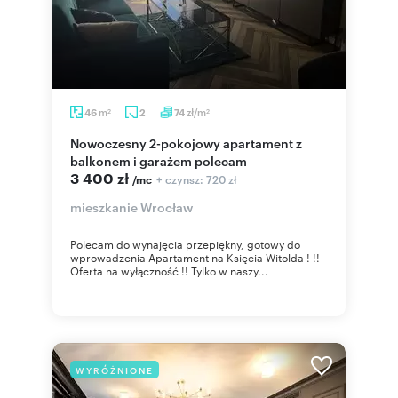
m
zł/m
46
2
74
2
2
Nowoczesny 2-pokojowy apartament z
balkonem i garażem polecam
3 400 zł
+ czynsz: 720 zł
/mc
mieszkanie Wrocław
Polecam do wynajęcia przepiękny, gotowy do
wprowadzenia Apartament na Księcia Witolda ! !!
Oferta na wyłączność !! Tylko w naszy...
WYRÓŻNIONE