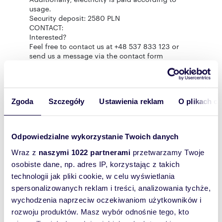
usage.
Security deposit: 2580 PLN
CONTACT:
Interested?
Feel free to contact us at +48 537 833 123 or
send us a message via the contact form
available in the listing.
Zgoda
Szczegóły
Ustawienia reklam
O plikach c
Rozwiń opis
Mieszkanie:
na wynajem
Odpowiedzialne wykorzystanie Twoich danych
Liczba
1
Wraz z
naszymi 1022 partnerami
przetwarzamy Twoje
pokoi:
osobiste dane, np. adres IP, korzystając z takich
Powierzchni
26,80 m
2
technologii jak pliki cookie, w celu wyświetlania
a całkowita:
spersonalizowanych reklam i treści, analizowania tychże,
Lokalizacja:
województwo:
dolnośląskie
wychodzenia naprzeciw oczekiwaniom użytkowników i
powiat:
Wrocław
gmina:
Wrocław
miejscowość:
Wrocław
ulica:
rozwoju produktów. Masz wybór odnośnie tego, kto
Icchaka Lejba Pereca