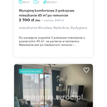
m
zł/m
45
2
60
2
2
Wynajmę komfortowe 2-pokojowe
mieszkanie 45 m² po remoncie
2 700 zł
+ czynsz: 840 zł
/mc
mieszkanie Wrocław, Nadodrze, Rydygiera
Do wynajęcia wygodne 2-pokojowe mieszkanie o
powierzchni 45 m², na parterze w kamienicy.
Mieszkanie jest po niedawnym remocie i ...
WYRÓŻNIONE